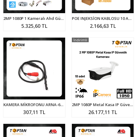
2MP 1080P 1 Kameralı Ahd Güvenlik Seti ARNA-7141
POE INJEKSİON KABLOSU 10 ADET EKONOMİK PAKET ARNA-6015
5.325,60 TL
2.166,63 TL
İndirimli
KAMERA MİKROFONU ARNA-6101
2MP 1080P Metal Kasa IP Güvenlik Kamerası ARNA-1092 10'LU AVANTAJLI KOLİ
307,11 TL
26.177,11 TL