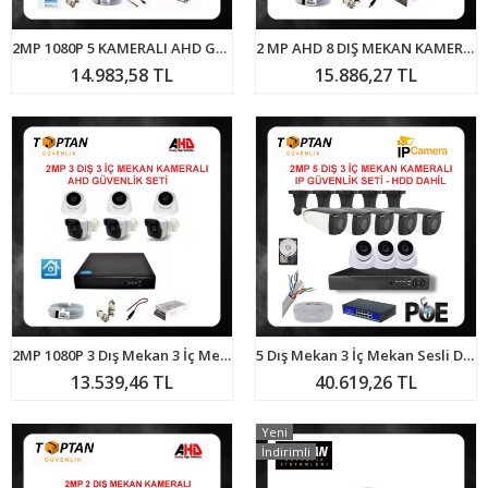
2MP 1080P 5 KAMERALI AHD GÜVENLİK SETİ 500 GB HARDDİSK DAHİL ARNA-7325
2 MP AHD 8 DIŞ MEKAN KAMERALI GÜVENLİK SETİ ARNA-7128
14.983,58 TL
15.886,27 TL
2MP 1080P 3 Dış Mekan 3 İç Mekan Kameralı Ahd Güvenlik Seti ARNA-7233
5 Dış Mekan 3 İç Mekan Sesli Dome Kameralı 2 TB HDD DAHİL Ip POE Güvenlik Kamerası Sistemi ARNA-8368
13.539,46 TL
40.619,26 TL
Yeni
İndirimli