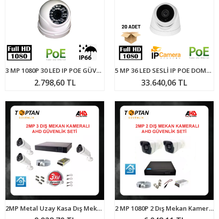
3 MP 1080P 30 LED IP POE GÜVENLİK KAMERASI ARNA-1033
5 MP 36 LED SESLİ IP POE DOME GÜVENLİK KAMERASI ARNA-1336 20 ADET AVANTAJLI KOLİ
2.798,60 TL
33.640,06 TL
2MP Metal Uzay Kasa Dış Mekan 3 Kameralı AHD Güvenlik Seti ARNA-7433
2 MP 1080P 2 Dış Mekan Kameralı Ahd Güvenlik Seti ARNA-7142