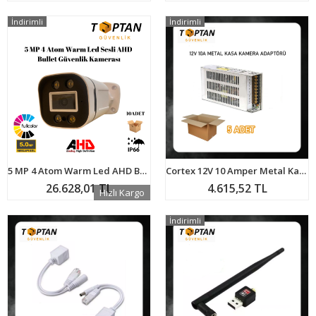
İndirimli
İndirimli
5 MP 4 Atom Warm Led AHD Bullet Güvenlik Kamerası BT-1504 10'lu paket
Cortex 12V 10 Amper Metal Kasa Kamera Adaptörü 5 Adet Avantajlı Paket
26.628,01 TL
4.615,52 TL
Hızlı Kargo
İndirimli