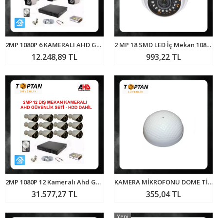
2MP 1080P 6 KAMERALI AHD GÜVENLİK SETİ 500 GB HARDDİSK DAHİL ARNA-7326
2 MP 18 SMD LED İç Mekan 1080P AHD Dome Kamera ARNA-2318
12.248,89 TL
993,22 TL
2MP 1080P 12 Kameralı Ahd Güvenlik Seti 1 TB Harddisk Dahil ARNA-7412
KAMERA MİKROFONU DOME TİPİ ARNA-6103
31.577,27 TL
355,04 TL
Yeni