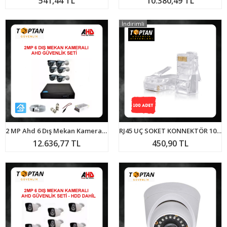
541,44 TL
10.380,49 TL
İndirimli
2 MP Ahd 6 Dış Mekan Kameralı Güvenlik Seti ARNA-7126
RJ45 UÇ SOKET KONNEKTÖR 100 ADET
12.636,77 TL
450,90 TL