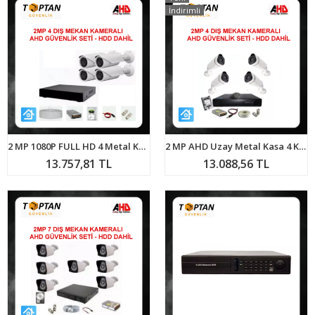
İndirimli
2 MP 1080P FULL HD 4 Metal Kasa Kameralı Ahd Güvenlik Seti ARNA-7464
2 MP AHD Uzay Metal Kasa 4 Kameralı 1 TB HDD Dahil Güvenlik Seti ARNA-7444
13.757,81 TL
13.088,56 TL