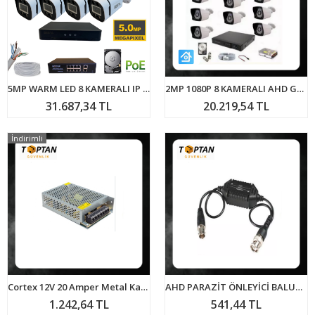
5MP WARM LED 8 KAMERALI IP GÜVENLİK SETİ 1TB HARDDİSK DAHİL ARNA-1248
2MP 1080P 8 KAMERALI AHD GÜVENLİK SETİ 500 GB HARDDİSK DAHİL ARNA-7328
31.687,34 TL
20.219,54 TL
İndirimli
Cortex 12V 20 Amper Metal Kasa Kamera Adaptörü MA-1220A
AHD PARAZİT ÖNLEYİCİ BALUN ARNA-6135
1.242,64 TL
541,44 TL