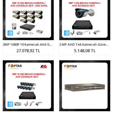
2MP 1080P 10 Kameralı Ahd Güvenlik Seti 1 TB Harddisk Dahil ARNA-7410
2 MP AHD Tek Kameralı Güvenlik Seti ARNA-7121
27.078,92 TL
5.148,08 TL