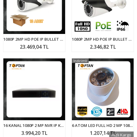
1080P 2MP HD POE IP BULLET KAMERA 42 IR LED METAL KASA ARNA-1142 10'LU AVANTAJLI KOLİ
1080P 2MP HD POE IP BULLET KAMERA 42 IR LED METAL KASA ARNA-1142
23.469,04 TL
2.346,82 TL
İndirimli
16 KANAL 1080P 2 MP NVR IP KAMERA KAYIT CİHAZI ARNA-4116
6 ATOM LED FULL HD 2 MP 1080P 3,6 MM İÇ MEKAN DOME GÜVENLİK KAMERASI - ARNA-2239
3.994,20 TL
1.207,14 TL
Hızlı Kargo