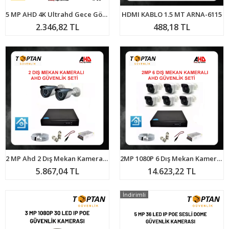
5 MP AHD 4K Ultrahd Gece Görüşlü Dış Mekan Güvenlik Kamerası ARNA-2095
HDMI KABLO 1.5 MT ARNA-6115
2.346,82 TL
488,18 TL
2 MP Ahd 2 Dış Mekan Kameralı Güvenlik Seti ARNA-7122
2MP 1080P 6 Dış Mekan Kameralı Ahd Güvenlik Seti ARNA-7146
5.867,04 TL
14.623,22 TL
İndirimli