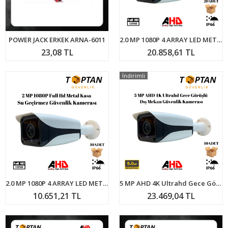
POWER JACK ERKEK ARNA-6011
2.0 MP 1080P 4 ARRAY LED METAL KASA AHD KAMERA SU GEÇİRMEZ ARNA-2034 20'Lİ KOLİ
23,08 TL
20.858,61 TL
İndirimli
2.0 MP 1080P 4 ARRAY LED METAL KASA AHD KAMERA SU GEÇİRMEZ ARNA-2034 10'LU KOLİ
5 MP AHD 4K Ultrahd Gece Görüşlü Dış Mekan Güvenlik Kamerası 10 ADET AVANTAJLI KOLİ ARNA-2095
10.651,21 TL
23.469,04 TL