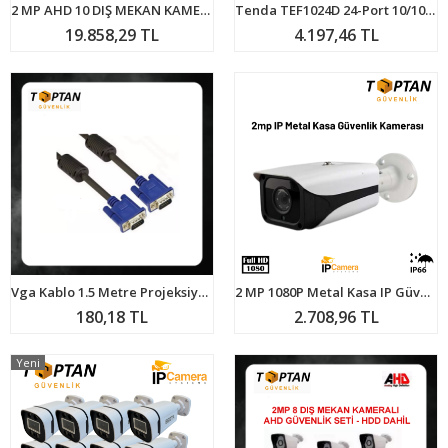
2 MP AHD 10 DIŞ MEKAN KAMERALI GÜVENLİK SETİ ARNA-7120
Tenda TEF1024D 24-Port 10/100Mbps Switch
19.858,29 TL
4.197,46 TL
Vga Kablo 1.5 Metre Projeksiyon Monitör Lcd Görüntü Kablosu ARNA-6061
2 MP 1080P Metal Kasa IP Güvenlik Kamerası ARNA-1092
180,18 TL
2.708,96 TL
Yeni