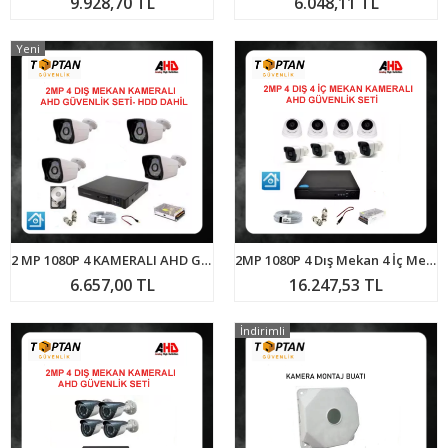
9.928,70 TL
6.048,11 TL
Yeni
2 MP 1080P 4 KAMERALI AHD GÜVENLİK SETİ HARDDİSK DAHİL Su geçirmez Gece görüşlü ARNA-7324
2MP 1080P 4 Dış Mekan 4 İç Mekan Kameralı Ahd Güvenlik Seti ARNA-7248
6.657,00 TL
16.247,53 TL
İndirimli