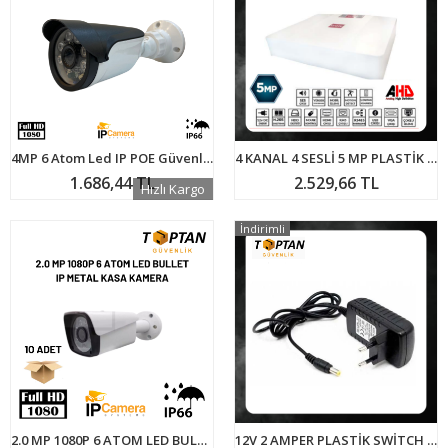
4MP 6 Atom Led IP POE Güvenlik Kamerası RMP-2022
4 KANAL 4 SESLİ 5 MP PLASTİK KASA AHD GÜVENLİK KAYIT CİHAZI FULL HD H265 ARN-304
1.686,44 TL
2.529,66 TL
Hızlı Kargo
İndirimli
2.0 MP 1080P 6 ATOM LED BULLET IP METAL KASA KAMERA ARNA-1036 10'LU EKONOMİK KOLİ
12V 2 AMPER PLASTİK SWİTCH ADAPTÖR