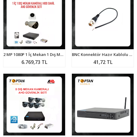
2 MP 1080P 1 İç Mekan 1 Dış Mekan Kameralı Ahd HDD DAHİL Güvenlik Seti ARNA-7522
BNC Konnektör Hazır Kablolu ARNA-6105
6.769,73 TL
41,72 TL