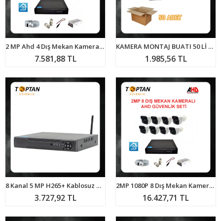
2 MP Ahd 4 Dış Mekan Kameralı Güvenlik Seti ARNA-7124
KAMERA MONTAJ BUATI 50 Lİ PAKET ARNA-6250
7.581,88 TL
1.985,56 TL
8 Kanal 5 MP H265+ Kablosuz Wifi Hibrit Dvr Kayıt Cihazı ARNA-4408
2MP 1080P 8 Dış Mekan Kameralı Ahd Güvenlik Seti ARNA-7148
3.727,92 TL
16.427,71 TL