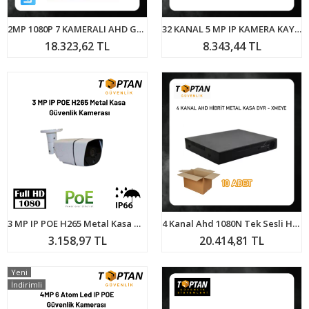
2MP 1080P 7 KAMERALI AHD GÜVENLİK SETİ 500 GB HARDDİSK DAHİL ARNA-7327
32 KANAL 5 MP IP KAMERA KAYIT CİHAZI NVR ARNA-4135
18.323,62 TL
8.343,44 TL
3 MP IP POE H265 Metal Kasa Güvenlik Kamerası ARNA-1365
4 Kanal Ahd 1080N Tek Sesli Hibrit Dvr Metal Kasa Xmeye Kamera Kayıt Cihazı H265+ ARNA-4142 EKONOMİK 10 LU PAKET
3.158,97 TL
20.414,81 TL
Yeni
İndirimli