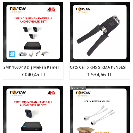
2MP 1080P 3 Dış Mekan Kameralı Ahd Güvenlik Seti ARNA-7143
Cat5 CaT6 RJ45 SIKMA PENSESİ CAT-500 ARNA-6045
7.040,45 TL
1.534,66 TL
İndirimli