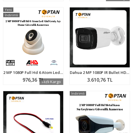
Yeni
İndirimli
2 MP 1080P Full Hd 6 Atom Led Ahd Geniş Açı Dome Güvenlik Kamerası ARNA-2206
Dahua 2 MP 1080P IR Bullet HDCVI Sesli Kamera 80 Mt. HAC-HFW1200TLP-A-0360B-S4
976,36 TL
3.610,76 TL
Hızlı Kargo
İndirimli