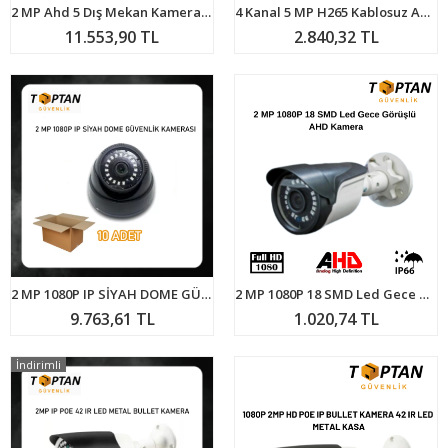
2 MP Ahd 5 Dış Mekan Kameralı Güvenlik Seti ARNA-7125
4 Kanal 5 MP H265 Kablosuz Ahd Wireless Kayıt Cihazı ARNA-4204
11.553,90 TL
2.840,32 TL
2 MP 1080P IP SİYAH DOME GÜVENLİK KAMERASI ARNA-1812 10'LU AVANTAJLI KOLİ
2 MP 1080P 18 SMD Led Gece Görüşlü AHD Kamera ARNA-2118
9.763,61 TL
1.020,74 TL
İndirimli