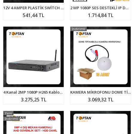
12V 4 AMPER PLASTİK SWİTCH ADAPTÖR
2 MP 1080P SES DESTEKLİ IP DOME GÜVENLİK KAMERASI ARNA-1620
541,44 TL
1.714,84 TL
İndirimli
4 Kanal 2MP 1080P H265 Kablosuz Wifi Hibrit 4 Sesli Dvr Kayıt Cihazı ARNA-1747
KAMERA MİKROFONU DOME TİPİ KABLOLU ARNA-6106 10 ADET EKONOMİK PAKET
3.275,25 TL
3.069,32 TL
Yeni
İndirimli