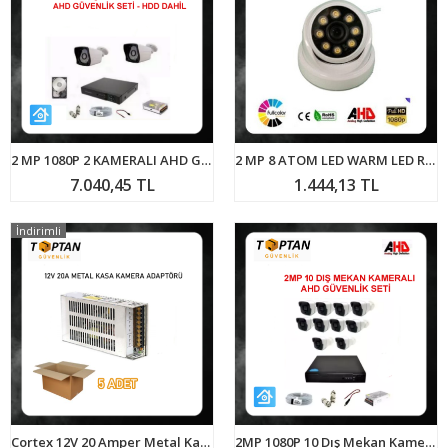
2 MP 1080P 2 KAMERALI AHD GÜVENLİK SETİ 320 GB HARDDİSK DAHİL ARNA-7322
2 MP 8 ATOM LED WARM LED RENKLİ DOME KAMERA ARNA-2228
7.040,45 TL
1.444,13 TL
İndirimli
Cortex 12V 20 Amper Metal Kasa Kamera Adaptörü 5 Adet Ekonomik Paket
2MP 1080P 10 Dış Mekan Kameralı Ahd Güvenlik Seti ARNA-7140