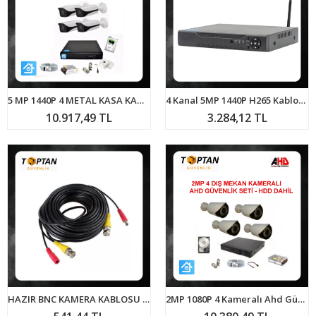
5 MP 1440P 4 METAL KASA KAMERALI 500 GB HDD DAHİL GÜVENLİK SETİ ARNA-7045
4 Kanal 5MP 1440P H265 Kablosuz Wifi Hibrit 4 Sesli Dvr Kayıt Cihazı ARNA-5747
10.917,49 TL
3.284,12 TL
HAZIR BNC KAMERA KABLOSU KAYIT CİHAZI+POVER CCTV 10 METRE
2MP 1080P 4 Kameralı Ahd Güvenlik Seti Harddisk Dahil ARNA-7424