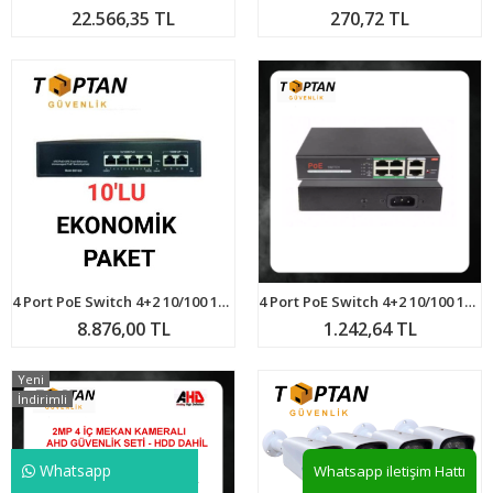
22.566,35 TL
270,72 TL
4 Port PoE Switch 4+2 10/100 120 Watt 10'LU PAKET ARNA-620410
4 Port PoE Switch 4+2 10/100 120 Watt ARNA-6204
8.876,00 TL
1.242,64 TL
Yeni
İndirimli
Whatsapp
Whatsapp iletişim Hattı