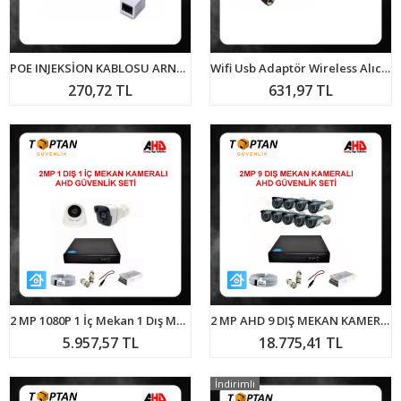
POE INJEKSİON KABLOSU ARNA-6015
Wifi Usb Adaptör Wireless Alıcı 2.4 GHZ 1200mbps ARNA-6324
270,72 TL
631,97 TL
2 MP 1080P 1 İç Mekan 1 Dış Mekan Kameralı Ahd Güvenlik Seti ARNA-7242
2 MP AHD 9 DIŞ MEKAN KAMERALI GÜVENLİK SETİ ARNA-7129
5.957,57 TL
18.775,41 TL
İndirimli