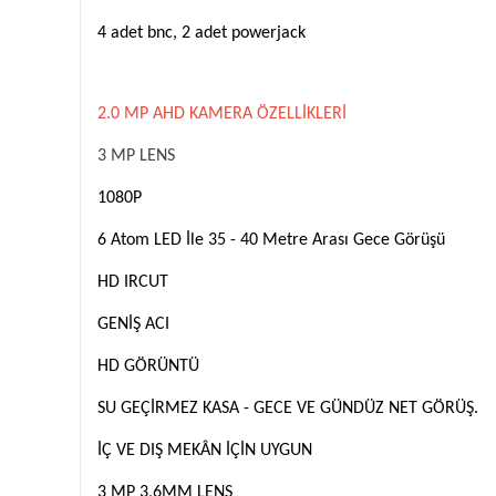
4 adet bnc, 2 adet powerjack
2.0 MP AHD KAMERA ÖZELLİKLERİ
3 MP LENS
1080P
6 Atom LED İle 35 - 40 Metre Arası Gece Görüşü
HD IRCUT
GENİŞ ACI
HD GÖRÜNTÜ
SU GEÇİRMEZ KASA - GECE VE GÜNDÜZ NET GÖRÜŞ.
İÇ VE DIŞ MEKÂN İÇİN UYGUN
3 MP 3,6MM LENS