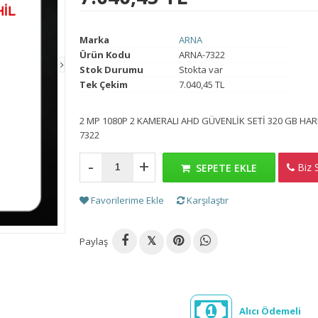
Marka
ARNA
Ürün Kodu
ARNA-7322
Stok Durumu
Stokta var
Tek Çekim
7.040,45 TL
2 MP 1080P 2 KAMERALI AHD GÜVENLİK SETİ 320 GB HA
7322
-
+
Biz S
H
SEPETE EKLE
Favorilerime Ekle
Karşılaştır
Paylaş
𝕏
Alıcı Ödemeli