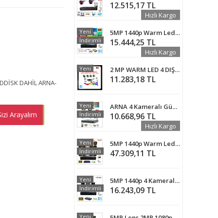
12.515,17 TL
Hızlı Kargo
Yeni
5MP 1440p Warm Led Gece Renkli 8 Kameralı 250GB Harddisk Dahil AHD Güvenlik Kamerası Seti - ST-58250T
İndirimli
15.444,25 TL
Hızlı Kargo
Yeni
2 MP WARM LED 4 DIŞ MEKAN KAMERALI 500 GB HDD DAHİL GÜVENLİK SETİ ARNA-7425
11.283,18 TL
RDDİSK DAHİL ARNA-
Yeni
ARNA 4 Kameralı Güvenlik Seti 500 GB HDD- 5MP Sony Lensli Full Hd Gece Renkli Görüşlü Güvenlik Kamerası Sistemi - Cepten Izle
izi Arayalım
EMEN AL
İndirimli
10.668,96 TL
Hızlı Kargo
Yeni
5MP 1440p Warm Led 16 Kameralı 1TB Harddisk Dahil IP Poe Güvenlik Kamerası Seti - ST-5161TBW
İndirimli
47.309,11 TL
Yeni
5MP 1440p 4 Kameralı 500GB Harddisk Dahil IP Poe Güvenlik Kamerası Seti - ST-54500
İndirimli
16.243,09 TL
Yeni
5MP Lens 2MP 1080p Warm Led 16 Kameralı 2TB Harddisk Dahil Güvenlik Kamerası Seti - ST-2162TBW