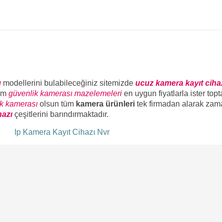
ı
modellerini bulabileceğiniz sitemizde
ucuz kamera kayıt ciha
üm
güvenlik kamerası mazelemeleri
en uygun fiyatlarla ister top
ik kamerası
olsun tüm
kamera ürünleri
tek firmadan alarak zam
hazı
çeşitlerini barındırmaktadır.
ı
Ip Kamera Kayıt Cihazı Nvr