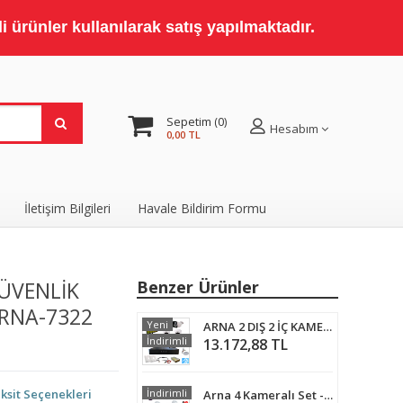
 ürünler kullanılarak satış yapılmaktadır.
Sepetim
0
Hesabım
0,00 TL
İletişim Bilgileri
Havale Bildirim Formu
GÜVENLİK
Benzer Ürünler
ARNA-7322
Yeni
ARNA 2 DIŞ 2 İÇ KAMERALI MONİTÖR VE 1 TB HDD DAHİL AHD GÜVENLİK KAMERASI SETİ-ST421MT
İndirimli
13.172,88 TL
ksit Seçenekleri
İndirimli
Arna 4 Kameralı Set - 5MP Sony Lensli Full Hd Gece Görüşlü Güvenlik Kamerası Sistemi - Cepten Izle Xmeye 3 TB HDD Dahil