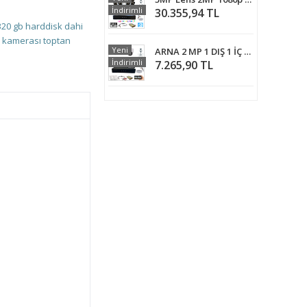
İndirimli
30.355,94 TL
320 gb harddisk dahi
k kamerası
toptan
Yeni
ARNA 2 MP 1 DIŞ 1 İÇ KAMERALI H.265 HAREKET ALGILAMA ÖZELLİKLİ 500 GB HDD DAHİL KAMERA SİSTEMİ - ST211500L
İndirimli
7.265,90 TL