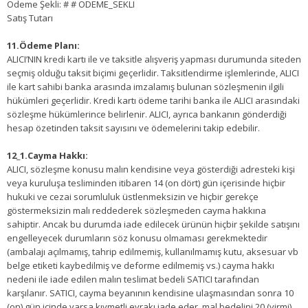
Ödeme Şekli: # # ODEME_SEKLI
Satış Tutarı
11.Ödeme Planı:
ALICI’NIN kredi kartı ile ve taksitle alışveriş yapması durumunda siteden
seçmiş olduğu taksit biçimi geçerlidir. Taksitlendirme işlemlerinde, ALICI
ile kart sahibi banka arasında imzalamış bulunan sözleşmenin ilgili
hükümleri geçerlidir. Kredi kartı ödeme tarihi banka ile ALICI arasındaki
sözleşme hükümlerince belirlenir. ALICI, ayrıca bankanın gönderdiği
hesap özetinden taksit sayısını ve ödemelerini takip edebilir.
12_1.Cayma Hakkı:
ALICI, sözleşme konusu malın kendisine veya gösterdiği adresteki kişi
veya kuruluşa tesliminden itibaren 14 (on dört) gün içerisinde hiçbir
hukuki ve cezai sorumluluk üstlenmeksizin ve hiçbir gerekçe
göstermeksizin malı reddederek sözleşmeden cayma hakkına
sahiptir. Ancak bu durumda iade edilecek ürünün hiçbir şekilde satışını
engelleyecek durumların söz konusu olmaması gerekmektedir
(ambalajı açılmamış, tahrip edilmemiş, kullanılmamış kutu, aksesuar vb
belge etiketi kaybedilmiş ve deforme edilmemiş vs.) cayma hakkı
nedeni ile iade edilen malın teslimat bedeli SATICI tarafından
karşılanır. SATICI, cayma beyanının kendisine ulaşmasından sonra 10
(on) gün içinde varsa kıymetli evrakı iade eder, mal bedelini 20 (yirmi)