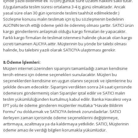
içinde yazılı bildirimle ek 10 (on) günlük süre uzatım hakkını saklı tutar.
(Uygulamada teslim süresi ortalama 3-4 iş günü olmaktadır. Ancak
yasal süre olan 30 gün içerisinde teslimi taahhüt edilmektedir.)
Sözleşme konusu malın teslimatı için iş bu sözleşmenin bedelinin
ALICI’NIN tercih ettiği ödeme şekli ile ödenmiş olması şarttır. SATICI ürün
kargo gönderilerini anlaşmalı olduğu kargo firmaları ile yapacaktır.
Farklı kargo firmaları ile teslimat istenmesi halinde çıkacak olan kargo
ücreti tamamen ALICIYA aittir. Müşterinin bu yönde bir talebi olması
halinde, bu talebini yazılı olarak SATICI’YA ulaştırması gerekir.
8.Ödeme İşlemleri:
Müşteri internet üzerinden siparişini tamamladığı zaman kendisine
tercih etmesi için ödeme seçenekleri sunulacaktır. Müşteri bu
seçeneklerden kendisine en uygun olanını seçecek ve işlemlerine bu
şekilde devam edecektir. Siparişini verdikten sonra 24 saat içerisinde
ödemesini göndermemiş olan Siparişler iptal edilir ve SATICI malın
teslim yükümlülüğünden kurtulmuş kabul edilir. Banka Havalesi veya
EFT yolu ile ödeme gönderen müşteriler mutlaka “Havale Bildirim
Formu” nu doldurmak ve SATICI’YA iletmek zorundadırlar. SATICI
ilerleyen zaman içerisinde ödeme seçeneklerini değiştirmeye,
arttırmaya, azaltmaya ya da kaldırmaya yetkilidir. SATICI, Müşterinin
ödeme amacı ile verdiği bilgileri korumakla yükümlüdür.