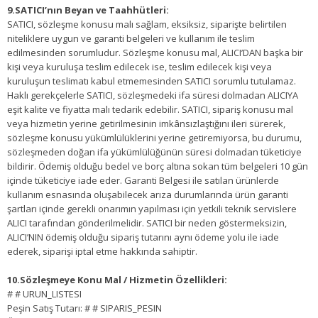
9.SATICI’nın Beyan ve Taahhütleri:
SATICI, sözleşme konusu malı sağlam, eksiksiz, siparişte belirtilen
niteliklere uygun ve garanti belgeleri ve kullanım ile teslim
edilmesinden sorumludur. Sözleşme konusu mal, ALICI’DAN başka bir
kişi veya kuruluşa teslim edilecek ise, teslim edilecek kişi veya
kuruluşun teslimatı kabul etmemesinden SATICI sorumlu tutulamaz.
Haklı gerekçelerle SATICI, sözleşmedeki ifa süresi dolmadan ALICIYA
eşit kalite ve fiyatta malı tedarik edebilir. SATICI, sipariş konusu mal
veya hizmetin yerine getirilmesinin imkânsızlaştığını ileri sürerek,
sözleşme konusu yükümlülüklerini yerine getiremiyorsa, bu durumu,
sözleşmeden doğan ifa yükümlülüğünün süresi dolmadan tüketiciye
bildirir. Ödemiş olduğu bedel ve borç altına sokan tüm belgeleri 10 gün
içinde tüketiciye iade eder. Garanti Belgesi ile satılan ürünlerde
kullanım esnasında oluşabilecek arıza durumlarında ürün garanti
şartları içinde gerekli onarımın yapılması için yetkili teknik servislere
ALICI tarafından gönderilmelidir. SATICI bir neden göstermeksizin,
ALICI’NIN ödemiş olduğu sipariş tutarını aynı ödeme yolu ile iade
ederek, siparişi iptal etme hakkında sahiptir.
10.Sözleşmeye Konu Mal / Hizmetin Özellikleri:
# # URUN_LISTESI
Peşin Satış Tutarı: # # SIPARIS_PESIN