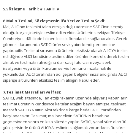
5.Sözleşme Tarihi: # TARİH #
6.Malın Teslimi, Sözleşmenin ifa Yeri ve Teslim Şekli:
Mal, ALICInın teslimini talep etmiş olduğu adresine SATICInın seçmiş
olduğu kargo şirketiyle teslim edilecektir. Ürünlerin sevkiyatı Türkiye
Cumhuriyeti dâhilinde bilinen lojistik firmaları ile sağlanacaktır. Gerek
görmesi durumunda SATICI ürün sevkiyatını kendi personeline
yaptırabilir. Teslimat sırasında ürünlerin eksiksiz olarak ALICIYA teslim
edildiğinde ALICI kendisine teslim edilen ürünleri kontrol ederek teslim
almak ve teslimatın alındığına dair satış faturasını veya sevk
irsaliyesini veya ürün kurulum servis formunu imzalamak ile
yükümlüdür. ALICI tarafından adı geçen belgeler imzalandığında ALICI
siparişe ait ürünleri eksiksiz teslim aldığını kabul eder.
7.Teslimat Masrafları ve İfası:
SATICI, web sitesinde, ilan ettiği rakamın üzerinde alışveriş yapanların
teslimat ücretinin kendisince karşılanacağını beyan etmişse, teslimat
masrafı SATICI’YA aittir. Aksi takdirde kargo bedeli ALICI tarafından
karşılanacaktır. Teslimat; mal bedelinin SATICI’NIN hesabına
geçmesinden sonra en kısa sürede yapılır. SATICI, yasal süre olan 30
gün içerisinde ürünü ALICIYA teslimini sağlamak zorundadır. Bu süre