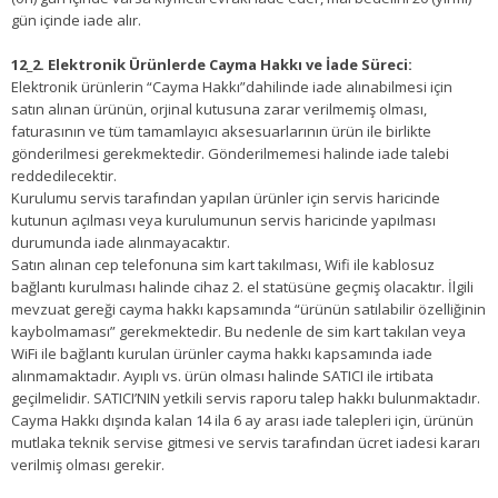
gün içinde iade alır.
12_2. Elektronik Ürünlerde Cayma Hakkı ve İade Süreci:
Elektronik ürünlerin “Cayma Hakkı”dahilinde iade alınabilmesi için
satın alınan ürünün, orjinal kutusuna zarar verilmemiş olması,
faturasının ve tüm tamamlayıcı aksesuarlarının ürün ile birlikte
gönderilmesi gerekmektedir. Gönderilmemesi halinde iade talebi
reddedilecektir.
Kurulumu servis tarafından yapılan ürünler için servis haricinde
kutunun açılması veya kurulumunun servis haricinde yapılması
durumunda iade alınmayacaktır.
Satın alınan cep telefonuna sim kart takılması, Wifi ile kablosuz
bağlantı kurulması halinde cihaz 2. el statüsüne geçmiş olacaktır. İlgili
mevzuat gereği cayma hakkı kapsamında “ürünün satılabilir özelliğinin
kaybolmaması” gerekmektedir. Bu nedenle de sim kart takılan veya
WiFi ile bağlantı kurulan ürünler cayma hakkı kapsamında iade
alınmamaktadır. Ayıplı vs. ürün olması halinde SATICI ile irtibata
geçilmelidir. SATICI’NIN yetkili servis raporu talep hakkı bulunmaktadır.
Cayma Hakkı dışında kalan 14 ila 6 ay arası iade talepleri için, ürünün
mutlaka teknik servise gitmesi ve servis tarafından ücret iadesi kararı
verilmiş olması gerekir.