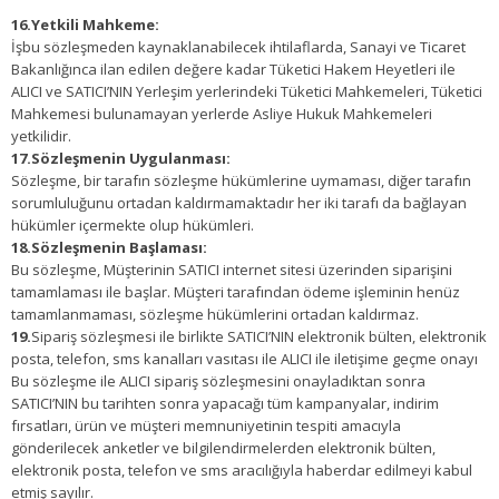
16.Yetkili Mahkeme:
İşbu sözleşmeden kaynaklanabilecek ihtilaflarda, Sanayi ve Ticaret
Bakanlığınca ilan edilen değere kadar Tüketici Hakem Heyetleri ile
ALICI ve SATICI’NIN Yerleşim yerlerindeki Tüketici Mahkemeleri, Tüketici
Mahkemesi bulunamayan yerlerde Asliye Hukuk Mahkemeleri
yetkilidir.
17.Sözleşmenin Uygulanması:
Sözleşme, bir tarafın sözleşme hükümlerine uymaması, diğer tarafın
sorumluluğunu ortadan kaldırmamaktadır her iki tarafı da bağlayan
hükümler içermekte olup hükümleri.
18.Sözleşmenin Başlaması:
Bu sözleşme, Müşterinin SATICI internet sitesi üzerinden siparişini
tamamlaması ile başlar. Müşteri tarafından ödeme işleminin henüz
tamamlanmaması, sözleşme hükümlerini ortadan kaldırmaz.
19.
Sipariş sözleşmesi ile birlikte SATICI’NIN elektronik bülten, elektronik
posta, telefon, sms kanalları vasıtası ile ALICI ile iletişime geçme onayı
Bu sözleşme ile ALICI sipariş sözleşmesini onayladıktan sonra
SATICI’NIN bu tarihten sonra yapacağı tüm kampanyalar, indirim
fırsatları, ürün ve müşteri memnuniyetinin tespiti amacıyla
gönderilecek anketler ve bilgilendirmelerden elektronik bülten,
elektronik posta, telefon ve sms aracılığıyla haberdar edilmeyi kabul
etmiş sayılır.