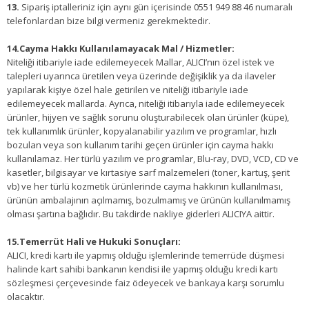
13.
Sipariş iptalleriniz için aynı gün içerisinde 0551 949 88 46 numaralı
telefonlardan bize bilgi vermeniz gerekmektedir.
14.Cayma Hakkı Kullanılamayacak Mal / Hizmetler:
Niteliği itibariyle iade edilemeyecek Mallar, ALICI’nın özel istek ve
talepleri uyarınca üretilen veya üzerinde değişiklik ya da ilaveler
yapılarak kişiye özel hale getirilen ve niteliği itibariyle iade
edilemeyecek mallarda. Ayrıca, niteliği itibarıyla iade edilemeyecek
ürünler, hijyen ve sağlık sorunu oluşturabilecek olan ürünler (küpe),
tek kullanımlık ürünler, kopyalanabilir yazılım ve programlar, hızlı
bozulan veya son kullanım tarihi geçen ürünler için cayma hakkı
kullanılamaz. Her türlü yazılım ve programlar, Blu-ray, DVD, VCD, CD ve
kasetler, bilgisayar ve kırtasiye sarf malzemeleri (toner, kartuş, şerit
vb) ve her türlü kozmetik ürünlerinde cayma hakkının kullanılması,
ürünün ambalajının açılmamış, bozulmamış ve ürünün kullanılmamış
olması şartına bağlıdır. Bu takdirde nakliye giderleri ALICIYA aittir.
15.Temerrüt Hali ve Hukuki Sonuçları:
ALICI, kredi kartı ile yapmış olduğu işlemlerinde temerrüde düşmesi
halinde kart sahibi bankanın kendisi ile yapmış olduğu kredi kartı
sözleşmesi çerçevesinde faiz ödeyecek ve bankaya karşı sorumlu
olacaktır.