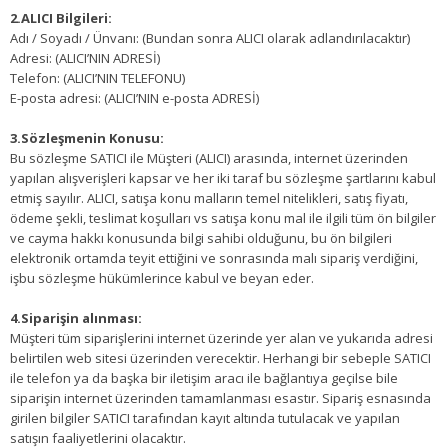
2.ALICI Bilgileri:
Adı / Soyadı / Ünvanı: (Bundan sonra ALICI olarak adlandırılacaktır)
Adresi: (ALICI’NIN ADRESİ)
Telefon: (ALICI’NIN TELEFONU)
E-posta adresi: (ALICI’NIN e-posta ADRESİ)
3.Sözleşmenin Konusu:
Bu sözleşme SATICI ile Müşteri (ALICI) arasında, internet üzerinden
yapılan alışverişleri kapsar ve her iki taraf bu sözleşme şartlarını kabul
etmiş sayılır. ALICI, satışa konu malların temel nitelikleri, satış fiyatı,
ödeme şekli, teslimat koşulları vs satışa konu mal ile ilgili tüm ön bilgiler
ve cayma hakkı konusunda bilgi sahibi olduğunu, bu ön bilgileri
elektronik ortamda teyit ettiğini ve sonrasında malı sipariş verdiğini,
işbu sözleşme hükümlerince kabul ve beyan eder.
4.Siparişin alınması:
Müşteri tüm siparişlerini internet üzerinde yer alan ve yukarıda adresi
belirtilen web sitesi üzerinden verecektir. Herhangi bir sebeple SATICI
ile telefon ya da başka bir iletişim aracı ile bağlantıya geçilse bile
siparişin internet üzerinden tamamlanması esastır. Sipariş esnasında
girilen bilgiler SATICI tarafından kayıt altında tutulacak ve yapılan
satışın faaliyetlerini olacaktır.