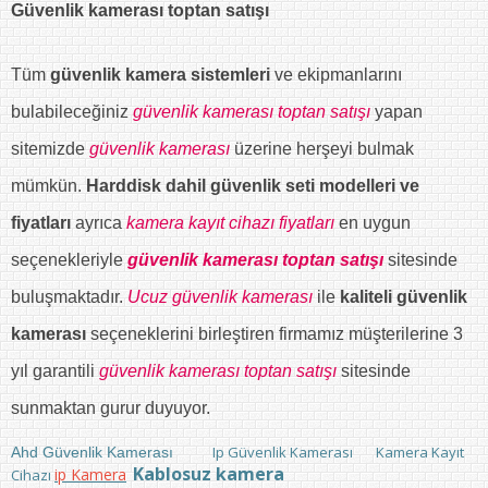
Güvenlik kamerası toptan satışı
Tüm
güvenlik kamera sistemleri
ve ekipmanlarını
bulabileceğiniz
güvenlik kamerası toptan satışı
yapan
sitemizde
güvenlik kamerası
üzerine herşeyi bulmak
mümkün.
Harddisk dahil güvenlik seti modelleri ve
fiyatları
ayrıca
kamera kayıt cihazı fiyatları
en uygun
seçenekleriyle
güvenlik kamerası toptan satışı
sitesinde
buluşmaktadır.
Ucuz güvenlik kamerası
ile
kaliteli güvenlik
kamerası
seçeneklerini birleştiren firmamız müşterilerine 3
yıl garantili
güvenlik kamerası toptan satışı
sitesinde
sunmaktan gurur duyuyor.
Ip Güvenlik Kamerası
Kamera Kayıt
Ahd Güvenlik Kamerası
Kablosuz kamera
ip Kamera
Cihazı