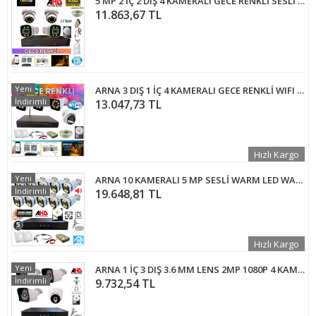
5 MP 2 İÇ 2 DIŞ 4 KAMERALI GECE RENKLİ SESLİ 1 TB HDD DAHİL AHD GÜVENLİK KAMERA SETİ - ST22510
11.863,67 TL
Yeni
ARNA 3 DIŞ 1 İÇ 4 KAMERALI GECE RENKLİ WIFI OZELLİKLİ 2 TB HDD DAHİL GÜVENLİK KAMERA SETİ - ST02420WR
İndirimli
13.047,73 TL
Hızlı Kargo
Yeni
ARNA 10 KAMERALI 5 MP SESLİ WARM LED WATERPROOF 3.6 MM LENS H.265 250 GB HDD DAHİL AHD GÜVENLİK SETİ - ST51025
İndirimli
19.648,81 TL
Hızlı Kargo
Yeni
ARNA 1 İÇ 3 DIŞ 3.6 MM LENS 2MP 1080P 4 KAMERALI 1 TB HDD DAHİL GÜVENLİK SETİ - ST2131000
İndirimli
9.732,54 TL