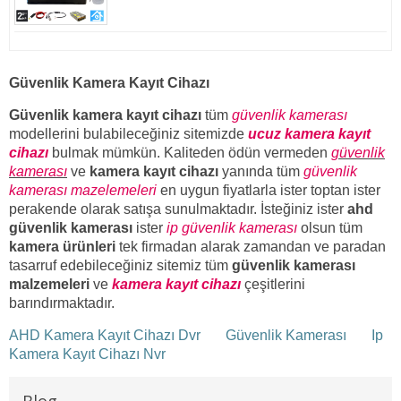
Güvenlik Kamera Kayıt Cihazı
Güvenlik kamera kayıt cihazı
tüm
güvenlik kamerası
modellerini bulabileceğiniz sitemizde
ucuz kamera kayıt
cihazı
bulmak mümkün. Kaliteden ödün vermeden
güvenlik
kamerası
ve
kamera kayıt cihazı
yanında tüm
güvenlik
kamerası mazelemeleri
en uygun fiyatlarla ister toptan ister
perakende olarak satışa sunulmaktadır. İsteğiniz ister
ahd
güvenlik kamerası
ister
ip güvenlik kamerası
olsun tüm
kamera ürünleri
tek firmadan alarak zamandan ve paradan
tasarruf edebileceğiniz sitemiz tüm
güvenlik kamerası
malzemeleri
ve
kamera kayıt cihazı
çeşitlerini
barındırmaktadır.
AHD Kamera Kayıt Cihazı Dvr
Güvenlik Kamerası
Ip
Kamera Kayıt Cihazı Nvr
Blog