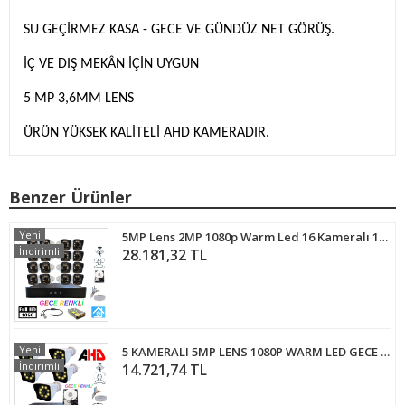
SU GEÇİRMEZ KASA - GECE VE GÜNDÜZ NET GÖRÜŞ.
İÇ VE DIŞ MEKÂN İÇİN UYGUN
5 MP 3,6MM LENS
ÜRÜN YÜKSEK KALİTELİ AHD KAMERADIR.
Benzer Ürünler
Yeni
5MP Lens 2MP 1080p Warm Led 16 Kameralı 1TB Harddisk Dahil Güvenlik Kamerası Seti - ST-2161TBW
İndirimli
28.181,32 TL
Yeni
5 KAMERALI 5MP LENS 1080P WARM LED GECE RENKLİ 4 TB HDD DAHİL GÜVENLİK SETİ - 254W
İndirimli
14.721,74 TL