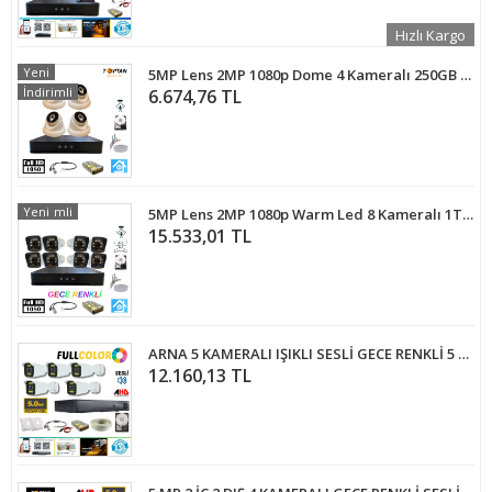
Hızlı Kargo
Yeni
5MP Lens 2MP 1080p Dome 4 Kameralı 250GB Harddisk Dahil Güvenlik Kamerası Seti - ST-24250D
İndirimli
6.674,76 TL
İndirimli
Yeni
5MP Lens 2MP 1080p Warm Led 8 Kameralı 1TB Harddisk Dahil Güvenlik Kamerası Seti - ST-281TBW
15.533,01 TL
ARNA 5 KAMERALI IŞIKLI SESLİ GECE RENKLİ 5 MP H.265+ GÜVENLİK KAMERA SETİ 250 GB HDD DAHİL - ST250558
12.160,13 TL