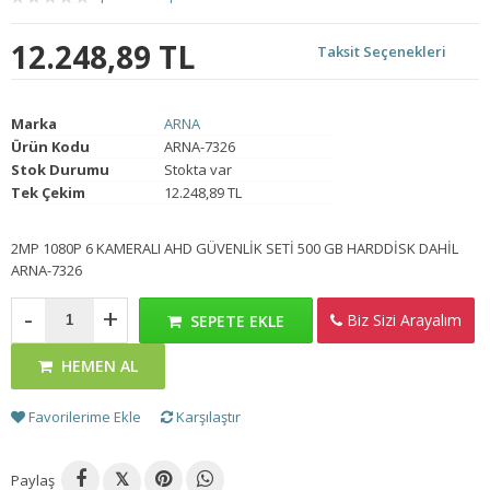
12.248,89 TL
Taksit Seçenekleri
Marka
ARNA
Ürün Kodu
ARNA-7326
Stok Durumu
Stokta var
Tek Çekim
12.248,89 TL
2MP 1080P 6 KAMERALI AHD GÜVENLİK SETİ 500 GB HARDDİSK DAHİL
ARNA-7326
-
+
Biz Sizi Arayalım
SEPETE EKLE
HEMEN AL
Favorilerime Ekle
Karşılaştır
Paylaş
𝕏