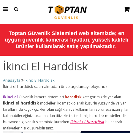
Toptan Güvenlik Sistemleri web sitemizde; en
uygun güvenlik kamerası fiyatları, yüksek kaliteli
ürünler kullanılarak satış yapılmaktadır.
İkinci El Harddisk
Anasayfa
İkinci El Harddisk
İkinci el harddisk satın almadan önce açıklamayı oluyunuz.
İkinci el
Güvenlik kamera sistemleri
harddisk
kategorimizde yer alan
ikinci el harddisk
modelleri kozmetik olarak kusurlu yüzeyinde ve yan
taraflarında küçük çizikler olan sağlıkları ve kullanımları sorunsuz uzun yıllar
kullanabileceğiniz tarafımızdan titizlikle test edilmiş harddisk modelleridir
ikinci el harddisk
bu sayede güvenlik sisteminizi kurarken
kullanarak
maliyetlerinizi düşürebilirsiniz.