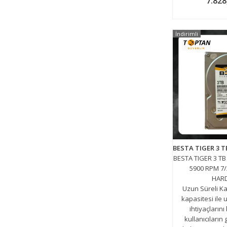
7.828
İndirimli
BESTA TIGER 3 TB
5900 RPM 7
HAR
Uzun Süreli Ka
kapasitesi ile 
ihtiyaçlarını
kullanıcıların