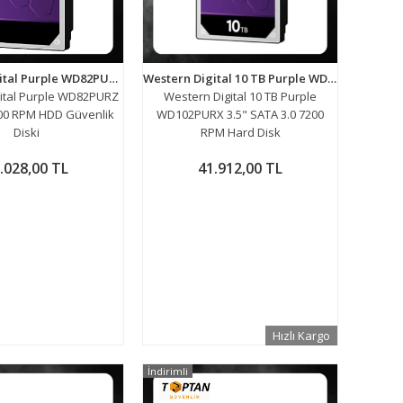
Western Digital Purple WD82PURZ 3.5' 8 TB 7200 RPM HDD Güvenlik Diski
Western Digital 10 TB Purple WD102PURX 3.5" SATA 3.0 7200 RPM Hard Disk
ital Purple WD82PURZ
Western Digital 10 TB Purple
7200 RPM HDD Güvenlik
WD102PURX 3.5" SATA 3.0 7200
Diski
RPM Hard Disk
.028,00 TL
41.912,00 TL
Hızlı Kargo
İndirimli