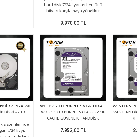
hard disk 7/24 fiyatları her türlü
ihtiyacı karşılamaya yöneliktir.
9.970,00 TL
2 Tb Güvenlik Harddiski 7/24 5900 Rpm Kamera Sistemleri İçin
WD 3.5" 2 TB PURPLE SATA 3.0 64MB CACHE GÜVENLİK HARDDİSK
K DİSKİ - 2 TB
WD 3.5" 2TB PURPLE SATA 3.0 64MB
WESTERN DİG
CACHE GÜVENLİK HARDDİSK
RP
k sistemlerinde
7.952,00 TL
8
gun 7/24 kayıt
nlik harddiskidir.