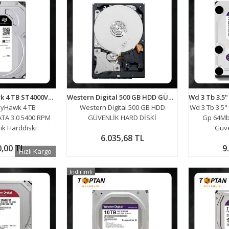
Seagate SkyHawk 4 TB ST4000VX016 SATA 3.0 5400 RPM 3.5" Güvenlik Harddiski
Western Digital 500 GB HDD GÜVENLİK HARD DİSKİ
kyHawk 4 TB
Western Digital 500 GB HDD
Wd 3 Tb 3.5" 
TA 3.0 5400 RPM
GÜVENLİK HARD DİSKİ
Gp 64Mb
ik Harddiski
Güve
6.035,68 TL
0,00 TL
9
Hızlı Kargo
İndirimli