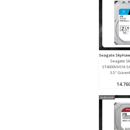
Seagate S
ST4000VX016 SA
3.5" Güvenl
14.76
İndirimli