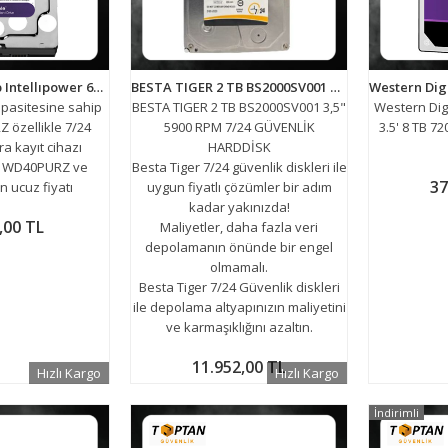
Wd 3.5 Purple 4tb Intellıpower 64MB Sata3 Güvenlik HDD WD40PURZ (7/24)
BESTA TIGER 2 TB BS2000SV001 3,5" 5900 RPM 7/24 GÜVENLİK HARDDİSK
apasitesine sahip
BESTA TIGER 2 TB BS2000SV001 3,5"
Western Dig
 özellikle 7/24
5900 RPM 7/24 GÜVENLİK
3.5' 8 TB 
a kayıt cihazı
HARDDİSK
D WD40PURZ ve
Besta Tiger 7/24 güvenlik diskleri ile
37
 ucuz fiyatı
uygun fiyatlı çözümler bir adım
kadar yakınızda!
,00 TL
Maliyetler, daha fazla veri
depolamanın önünde bir engel
olmamalı.
Besta Tiger 7/24 Güvenlik diskleri
ile depolama altyapınızın maliyetini
ve karmaşıklığını azaltın.
11.952,00 TL
Hızlı Kargo
Hızlı Kargo
İndirimli