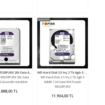
İndirimli
WD Purple WD20PURX 2tb Sata 6gb/s 7/24 Güvenlik Harddisk
WD Hard Disk 3.5 Inç 2 Tb 6gb-S 64MB 7-24 Sata Wd Purple WD20PURZ
 WD20PURX 2tb Sata
WD Hard Disk 3.5 Inç 2 Tb 6gb-S
4 Güvenlik Harddisk
64MB 7-24 Sata Wd Purple
WD20PURZ
.888,00 TL
11.904,00 TL