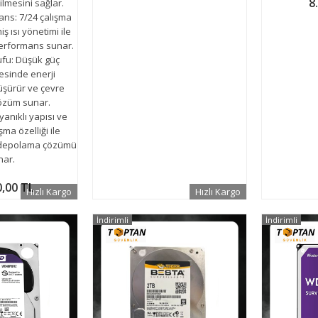
8
ilmesini sağlar.
ns: 7/24 çalışma
iş ısı yönetimi ile
performans sunar.
ufu: Düşük güç
esinde enerji
düşürür ve çevre
çözüm sunar.
yanıklı yapısı ve
şma özelliği ile
ri depolama çözümü
nar.
0,00 TL
Hızlı Kargo
Hızlı Kargo
İndirimli
İndirimli