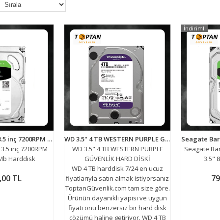
İndirimli
Seagate 500 GB 3.5 inç 7200RPM Sata 3.0 16Mb Harddisk
WD 3.5" 4 TB WESTERN PURPLE GÜVENLİK HARD DİSKİ
3.5 inç 7200RPM
WD 3.5" 4 TB WESTERN PURPLE
Seagate Ba
6Mb Harddisk
GÜVENLİK HARD DİSKİ
3.5" 
WD 4 TB harddisk 7/24 en ucuz
,00 TL
79
fiyatlarıyla satın almak istiyorsanız
ToptanGüvenlik.com tam size göre.
Ürünün dayanıklı yapısı ve uygun
fiyatı onu benzersiz bir hard disk
çözümü haline getiriyor. WD 4 TB