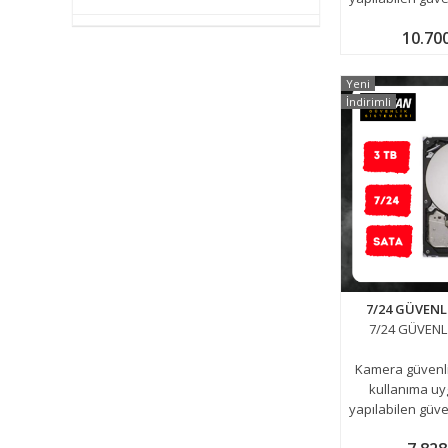
10.70
Yeni
İndirimli
7/24 GÜVENLİ
7/24 GÜVENLİ
Kamera güvenli
kullanıma uy
yapılabilen güve