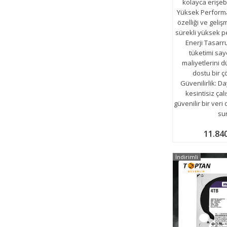
kolayca erişeb
Yüksek Performa
özelliği ve gelişm
sürekli yüksek 
Enerji Tasarr
tüketimi say
maliyetlerini 
dostu bir 
Güvenilirlik: Da
kesintisiz çalı
güvenilir bir ve
su
11.84
İndirimli