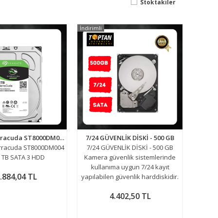
Stoktakiler
İndirimli
Seagate Barracuda ST8000DM004 3.5" 8 TB SATA 3 HDD
7/24 GÜVENLİK DİSKİ - 500 GB
rracuda ST8000DM004
7/24 GÜVENLİK DİSKİ - 500 GB
8 TB SATA 3 HDD
Kamera güvenlik sistemlerinde
kullanıma uygun 7/24 kayıt
.884,04 TL
yapılabilen güvenlik harddiskidir.
4.402,50 TL