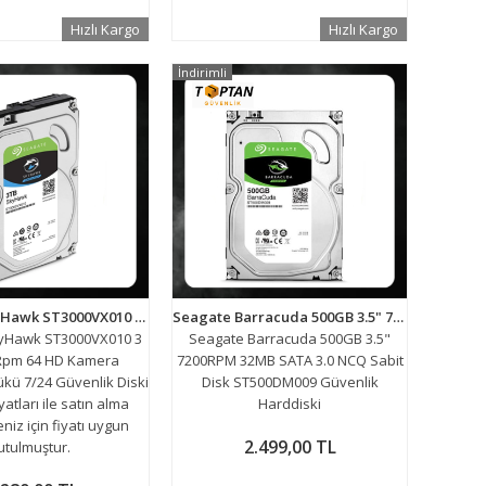
Hızlı Kargo
Hızlı Kargo
İndirimli
Seagate SkyHawk ST3000VX010 3 TB 5900Rpm 64 HD Kamera 180TB/Yil Isyükü 7/24 Güvenlik Diski
Seagate Barracuda 500GB 3.5" 7200RPM 32MB SATA 3.0 NCQ Sabit Disk ST500DM009 Güvenlik Harddiski
yHawk ST3000VX010 3
Seagate Barracuda 500GB 3.5"
Rpm 64 HD Kamera
7200RPM 32MB SATA 3.0 NCQ Sabit
ükü 7/24 Güvenlik Diski
Disk ST500DM009 Güvenlik
yatları ile satın alma
Harddiski
iz için fiyatı uygun
2.499,00 TL
utulmuştur.