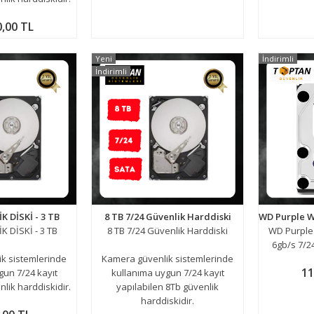
0,00 TL
Yeni
İndirimli
İndirimli
K DİSKİ - 3 TB
8 TB 7/24 Güvenlik Harddiski
K DİSKİ - 3 TB
8 TB 7/24 Güvenlik Harddiski
WD Purple
6gb/s 7/2
k sistemlerinde
Kamera güvenlik sistemlerinde
11
gun 7/24 kayıt
kullanıma uygun 7/24 kayıt
nlik harddiskidir.
yapılabilen 8Tb güvenlik
harddiskidir.