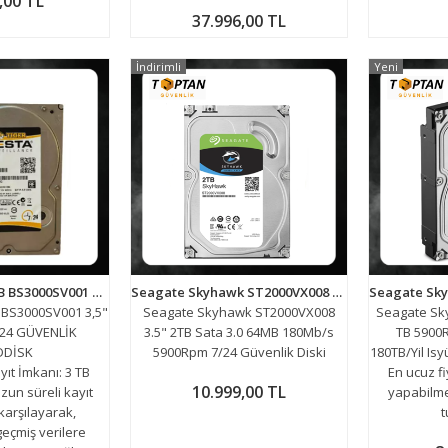
,00 TL
37.996,00 TL
İndirimli
Yeni
BESTA TIGER 3 TB BS3000SV001 3,5" 5900 RPM 7/24 GÜVENLİK HARDDİSK
Seagate Skyhawk ST2000VX008 3.5" 2TB Sata 3.0 64MB 180Mb/s 5900Rpm 7/24 Güvenlik Diski
 BS3000SV001 3,5"
Seagate Skyhawk ST2000VX008
Seagate Sk
/24 GÜVENLİK
3.5" 2TB Sata 3.0 64MB 180Mb/s
TB 5900
DDİSK
5900Rpm 7/24 Güvenlik Diski
180TB/Yil Isy
yıt İmkanı: 3 TB
En ucuz fi
10.999,00 TL
uzun süreli kayıt
yapabilmen
 karşılayarak,
t
 geçmiş verilere