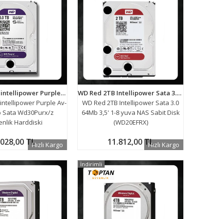
Wd 3 Tb 3.5" intellipower Purple Av-Gp 64Mb Sata Wd30Purx/z Güvenlik Harddiski
WD Red 2TB Intellipower Sata 3.0 64Mb 3,5' 1-8 yuva NAS Sabit Disk (WD20EFRX)
intellipower Purple Av-
WD Red 2TB Intellipower Sata 3.0
 Sata Wd30Purx/z
64Mb 3,5' 1-8 yuva NAS Sabit Disk
nlik Harddiski
(WD20EFRX)
.028,00 TL
11.812,00 TL
Hızlı Kargo
Hızlı Kargo
İndirimli