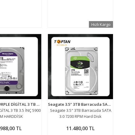
Hızlı Kargo
WESTERN PURPLE DİGİTAL 3 TB 3.5 İNÇ 5900 RPM Güvenlik Kamerası Harddiski
Seagate 3.5" 3TB Barracuda SATA 3.0 7200 RPM Hard Disk
İTAL 3 TB 3.5 İNÇ 5900
Seagate 3.5" 3TB Barracuda SATA
M HARDDİSK
3.0 7200 RPM Hard Disk
.988,00 TL
11.480,00 TL