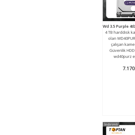
4 TB harddisk k
olan WD40PURZ
çalışan kamer
Güvenlik HD
wd40purz en
7.170
İndirimli