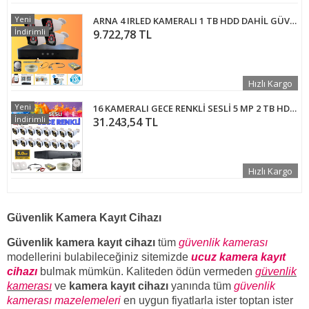
Yeni
ARNA 4 IRLED KAMERALI 1 TB HDD DAHİL GÜVENLİK SETİ - ST124
İndirimli
9.722,78 TL
Hızlı Kargo
Yeni
16 KAMERALI GECE RENKLİ SESLİ 5 MP 2 TB HDD DAHİL AHD GÜVENLİK KAMERA SETİ - ST1652WS
İndirimli
31.243,54 TL
Hızlı Kargo
Güvenlik Kamera Kayıt Cihazı
Güvenlik kamera kayıt cihazı
tüm
güvenlik kamerası
modellerini bulabileceğiniz sitemizde
ucuz kamera kayıt
cihazı
bulmak mümkün. Kaliteden ödün vermeden
güvenlik
kamerası
ve
kamera kayıt cihazı
yanında tüm
güvenlik
kamerası mazelemeleri
en uygun fiyatlarla ister toptan ister