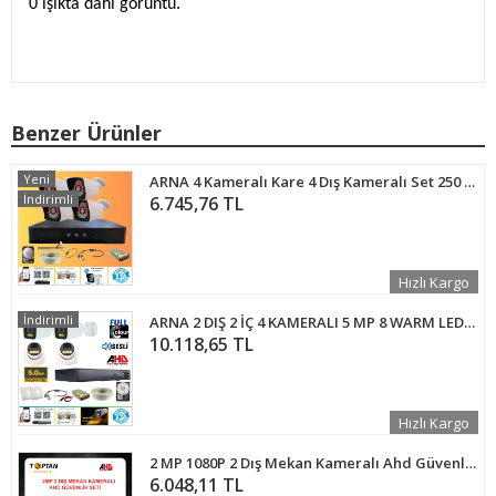
0 ışıkta dahi görüntü.
Benzer Ürünler
Yeni
ARNA 4 Kameralı Kare 4 Dış Kameralı Set 250 GB Harddisk Full HD Gece Görüşlü Güvenlik Kamerası Sistemi
İndirimli
6.745,76 TL
Hızlı Kargo
İndirimli
ARNA 2 DIŞ 2 İÇ 4 KAMERALI 5 MP 8 WARM LEDLİ WATERPROOF AHD GÜVENLİK SETİ 500 GB HDD DAHİL- ST-50058WT
10.118,65 TL
Hızlı Kargo
2 MP 1080P 2 Dış Mekan Kameralı Ahd Güvenlik Seti ARNA-7142
6.048,11 TL