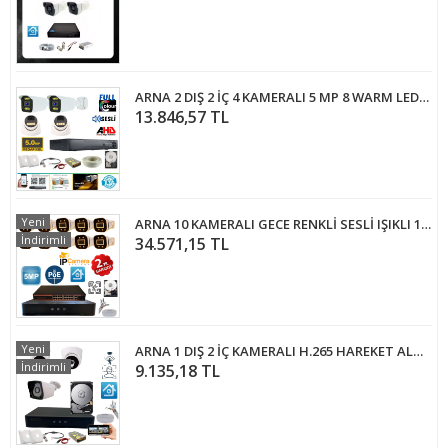
ARNA 2 DIŞ 2 İÇ 4 KAMERALI 5 MP 8 WARM LEDLİ WATERPROOF AHD GÜVENLİK SETİ 2 TB HDD DAHİL- ST-2058WT
13.846,57 TL
Yeni
ARNA 10 KAMERALI GECE RENKLİ SESLİ IŞIKLI 1 TB HDD DAHİL IP KAMERA SİSTEMİ - ST5101W
İndirimli
34.571,15 TL
Yeni
ARNA 1 DIŞ 2 İÇ KAMERALI H.265 HAREKET ALGILAMA ÖZELLİKLİ 1 TB HDD DAHİL 3'LÜ KAMERA SİSTEMİ - ST2121F
İndirimli
9.135,18 TL