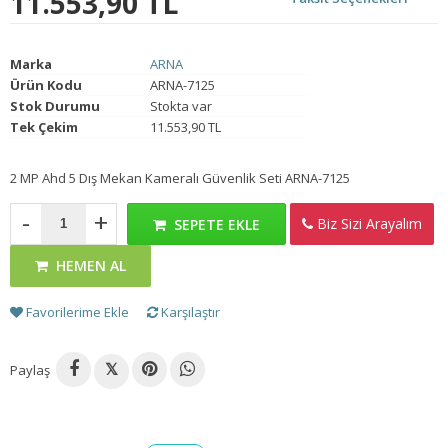
11.553,90 TL
Marka
ARNA
Ürün Kodu
ARNA-7125
Stok Durumu
Stokta var
Tek Çekim
11.553,90 TL
2 MP Ahd 5 Dış Mekan Kameralı Güvenlik Seti ARNA-7125
-
+
Biz Sizi Arayalım
SEPETE EKLE
HEMEN AL
Favorilerime Ekle
Karşılaştır
Paylaş
𝕏