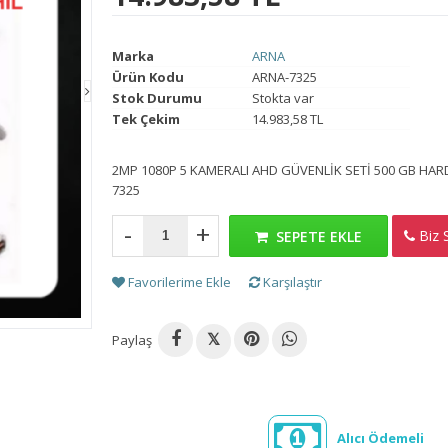
Marka
ARNA
Ürün Kodu
ARNA-7325
Stok Durumu
Stokta var
Tek Çekim
14.983,58 TL
2MP 1080P 5 KAMERALI AHD GÜVENLİK SETİ 500 GB HAR
7325
-
+
Biz S
H
SEPETE EKLE
Favorilerime Ekle
Karşılaştır
Paylaş
𝕏
Alıcı Ödemeli