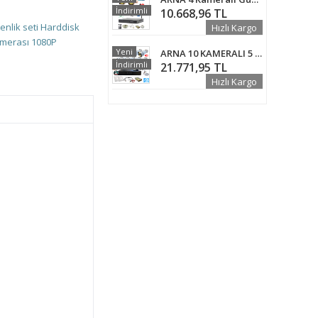
İndirimli
10.668,96 TL
nlik seti
Harddisk
Hızlı Kargo
amerası
1080P
Yeni
ARNA 10 KAMERALI 5 MP SESLİ WARM LED WATERPROOF 3.6 MM LENS H.265 1 TB HDD DAHİL AHD GÜVENLİK SETİ - ST5101T
İndirimli
21.771,95 TL
Hızlı Kargo