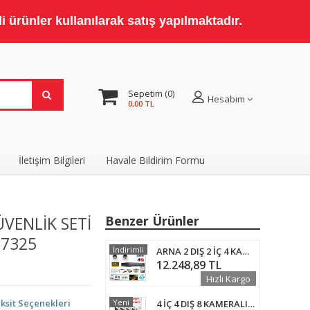
 ürünler kullanılarak satış yapılmaktadır.
Sepetim
0
Hesabım
0,00 TL
İletişim Bilgileri
Havale Bildirim Formu
VENLİK SETİ
Benzer Ürünler
-7325
İndirimli
ARNA 2 DIŞ 2 İÇ 4 KAMERALI 5 MP 8 WARM LEDLİ WATERPROOF AHD GÜVENLİK SETİ 1 TB HDD DAHİL- ST-1058WT
12.248,89 TL
Hızlı Kargo
ksit Seçenekleri
Yeni
4 İÇ 4 DIŞ 8 KAMERALI GECE RENKLİ SESLİ 5 MP 2 TB HDD DAHİL AHD GÜVENLİK KAMERA SETİ - ST582SW