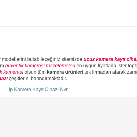
ı
modellerini bulabileceğiniz sitemizde
ucuz kamera kayıt ciha
üm
güvenlik kamerası mazelemeleri
en uygun fiyatlarla ister top
ik kamerası
olsun tüm
kamera ürünleri
tek firmadan alarak zam
hazı
çeşitlerini barındırmaktadır.
ı
Ip Kamera Kayıt Cihazı Nvr