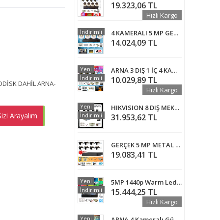
19.323,06 TL
Hızlı Kargo
İndirimli
4 KAMERALI 5 MP GECE RENKLİ SESLİ İÇ MEKAN DOME GÜVENLİK SETİ 2 TB HDD DAHİL - ST5920
14.024,09 TL
Yeni
ARNA 3 DIŞ 1 İÇ 4 KAMERALI GECE RENKLİ WIFI OZELLİKLİ 320 GB HDD DAHİL GÜVENLİK KAMERA SETİ - ST024320WR
İndirimli
10.029,89 TL
DDİSK DAHİL ARNA-
Hızlı Kargo
Yeni
HIKVISION 8 DIŞ MEKAN KAMERALI GÜVENLİK SETİ - HDD DAHİL - HV16D08
izi Arayalım
EMEN AL
İndirimli
31.953,62 TL
GERÇEK 5 MP METAL KASA 8 KAMERALI AHD GÜVENLİK SETİ 2 TB HDD DAHİL - ST85200GM
19.083,41 TL
Yeni
5MP 1440p Warm Led Gece Renkli 8 Kameralı 250GB Harddisk Dahil AHD Güvenlik Kamerası Seti - ST-58250T
İndirimli
15.444,25 TL
Hızlı Kargo
Yeni
ARNA 4 Kameralı Güvenlik Seti 500 GB HDD- 5MP Sony Lensli Full Hd Gece Renkli Görüşlü Güvenlik Kamerası Sistemi - Cepten Izle