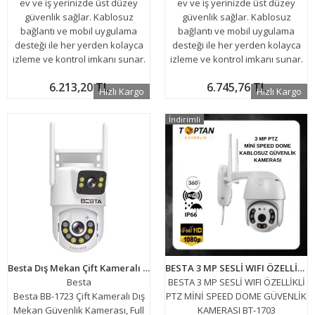
ev ve iş yerinizde üst düzey
ev ve iş yerinizde üst düzey
güvenlik sağlar. Kablosuz
güvenlik sağlar. Kablosuz
bağlantı ve mobil uygulama
bağlantı ve mobil uygulama
desteği ile her yerden kolayca
desteği ile her yerden kolayca
izleme ve kontrol imkanı sunar.
izleme ve kontrol imkanı sunar.
6.213,20 TL
6.745,76 TL
Hızlı Kargo
Hızlı Kargo
İndirimli
Besta Dış Mekan Çift Kameralı Gece Görüşlü Full Hd Ip Akıllı Güvenlik Kamerası PTZ GÜVENLİK KAMERASI BB-1723
BESTA 3 MP SESLİ WIFI ÖZELLİKLİ PTZ MİNİ SPEED DOME GÜVENLİK KAMERASI BT-1703
Besta
BESTA 3 MP SESLİ WIFI ÖZELLİKLİ
Besta BB-1723 Çift Kameralı Dış
PTZ MİNİ SPEED DOME GÜVENLİK
Mekan Güvenlik Kamerası, Full
KAMERASI BT-1703