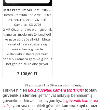
Besta Premium Seri 2 MP 1080P 24 SMD LED AHD Güvenlik Kamerası KD-2776
Besta Premium Seri 2 MP 1080P
24 SMD LED AHD Güvenlik
Kamerası KD-2776
2 MP Çözünürlükte olan güvenlik
kamerası modelimiz 24 smd ledli
ve gece görüş özelliklidir. Metal
kasalı olması sebebiyle dış
mekanlarda güvenle
kullanılabilir. Besta premium
serisi bu kamera gece ve gündüz
net görüntüsü ile öne çıkıyor.
3.106,60 TL
39 sonuçtan 1 ile 39 arası görüntüleniyor.
Türkiye'nin en
ucuz güvenlik kamera toptancısı
toptan
güvenlik sistemleri
şeffaf fiyat anlayışı benimsemiş
güvenilir bir firmadır. En uygun fiyatlı
güvenlik kamerası
satışı
yanı sıra
en kaliteli
güvenlik
kamera kayıt cihazı