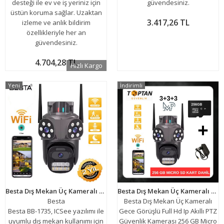
desteği ile ev ve iş yeriniz için
güvendesiniz.
üstün koruma sağlar. Uzaktan
3.417,26 TL
izleme ve anlık bildirim
özellikleriyle her an
güvendesiniz.
4.704,28 TL
Hızlı Kargo
Yeni
İndirimli
Besta Dış Mekan Üç Kameralı Gece Görüşlü Full Hd Ip Akıllı Güvenlik Kamerası PTZ GÜVENLİK KAMERASI BB-1735
Besta Dış Mekan Üç Kameralı Gece Görüşlü Full Hd Ip Akıllı PTZ Güvenlik Kamerası 256 GB Micro SD Kart ve Adaptör Dahil BB-17356
Besta
Besta Dış Mekan Üç Kameralı
Besta BB-1735, ICSee yazılımı ile
Gece Görüşlü Full Hd Ip Akıllı PTZ
uyumlu dış mekan kullanımı için
Güvenlik Kamerası 256 GB Micro