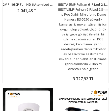
2MP 1080P Full HD 6 Atom Led AHD Dış Mekan Metal Kasa Güvenlik Kamerası BT-9322
BESTA 5MP Fulhan 6 IR Led 2.8mm İp Poe Dahili Mikrofonlu Dome Kamera BS-5250
BESTA 5MP Fulhan 6 IR Led 2.8mm
2.041,48 TL
İp Poe Dahili Mikrofonlu Dome
Kamera BS-5250 güvenlik
kamerası iç mekan güvenliği için
uygun olup yüksek çözünürlük
ve iyi gece görüşü ile etkili bir
izleme çözümü sunar. POE
desteği kablolama işlerini
sadeleştirirken dahili mikrofon
ek özelliktir ve sesli izleme
imkanı sunar. Sabit lensli olması
geniş alanlarda kullanımı
avantajlı hale getirir.
3.727,92 TL