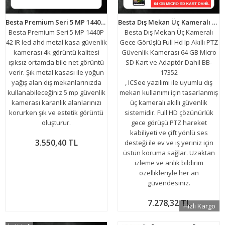
Besta Premium Seri 5 MP 1440P 42 IR LED AHD Güvenlik Kamerası KD-2775
Besta Dış Mekan Üç Kameralı Gece Görüşlü Full Hd Ip Akıllı PTZ Güvenlik Kamerası 64 GB Micro SD Kart ve Adaptör Dahil BB-17352
Besta Premium Seri 5 MP 1440P
Besta Dış Mekan Üç Kameralı
42 IR led ahd metal kasa güvenlik
Gece Görüşlü Full Hd Ip Akıllı PTZ
kamerası 4k görüntü kalitesi
Güvenlik Kamerası 64 GB Micro
ışıksız ortamda bile net görüntü
SD Kart ve Adaptör Dahil BB-
verir. Şık metal kasası ile yoğun
17352
yağış alan dış mekanlarınızda
, ICSee yazılımı ile uyumlu dış
kullanabileceğiniz 5 mp güvenlik
mekan kullanımı için tasarlanmış
kamerası karanlık alanlarınızı
üç kameralı akıllı güvenlik
korurken şık ve estetik görüntü
sistemidir. Full HD çözünürlük
oluşturur.
gece görüşü PTZ hareket
kabiliyeti ve çift yönlü ses
3.550,40 TL
desteği ile ev ve iş yeriniz için
üstün koruma sağlar. Uzaktan
izleme ve anlık bildirim
özellikleriyle her an
güvendesiniz.
7.278,32 TL
Hızlı Kargo