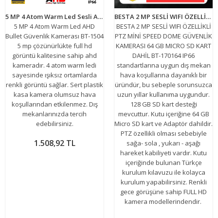
5 MP 4 Atom Warm Led Sesli AHD Bullet Güvenlik Kamerası BT-1504
BESTA 2 MP SESLİ WIFI ÖZELLİKLİ PTZ MİNİ SPEED DOME GÜVENLİK KAMERASI 64 GB MICRO SD KART DAHİL BT-170164
5 MP 4 Atom Warm Led AHD
BESTA 2 MP SESLİ WIFI ÖZELLİKLİ
Bullet Güvenlik Kamerası BT-1504
PTZ MİNİ SPEED DOME GÜVENLİK
5 mp çözünürlükte full hd
KAMERASI 64 GB MICRO SD KART
görüntü kalitesine sahip ahd
DAHİL BT-170164 IP66
kameradır. 4 atom warm ledi
standartlarına uygun dış mekan
sayesinde ışıksız ortamlarda
hava koşullarına dayanıklı bir
renkli görüntü sağlar. Sert plastik
üründür, bu sebeple sorunsuzca
kasa kamera olumsuz hava
uzun yıllar kullanıma uygundur.
koşullarından etkilenmez. Dış
128 GB SD kart desteği
mekanlarınızda tercih
mevcuttur. Kutu içeriğine 64 GB
edebilirsiniz.
Micro SD kart ve Adaptör dahildir.
PTZ özellikli olması sebebiyle
1.508,92 TL
sağa- sola , yukarı - aşağı
hareket kabiliyeti vardır. Kutu
içeriğinde bulunan Türkçe
kurulum kılavuzu ile kolayca
kurulum yapabilirsiniz. Renkli
gece görüşüne sahip FULL HD
kamera modellerindendir.