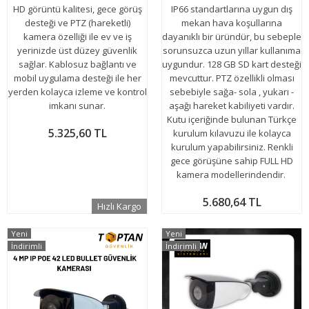
HD görüntü kalitesi, gece görüş
IP66 standartlarına uygun dış
desteği ve PTZ (hareketli)
mekan hava koşullarına
kamera özelliği ile ev ve iş
dayanıklı bir üründür, bu sebeple
yerinizde üst düzey güvenlik
sorunsuzca uzun yıllar kullanıma
sağlar. Kablosuz bağlantı ve
uygundur. 128 GB SD kart desteği
mobil uygulama desteği ile her
mevcuttur. PTZ özellikli olması
yerden kolayca izleme ve kontrol
sebebiyle sağa- sola , yukarı -
imkanı sunar.
aşağı hareket kabiliyeti vardır.
Kutu içeriğinde bulunan Türkçe
5.325,60 TL
kurulum kılavuzu ile kolayca
kurulum yapabilirsiniz. Renkli
gece görüşüne sahip FULL HD
kamera modellerindendir.
5.680,64 TL
Hızlı Kargo
Yeni
Yeni
İndirimli
İndirimli