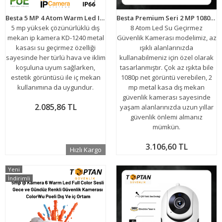
Besta 5 MP 4 Atom Warm Led IP POE Bullet Güvenlik Kamerası KD-1240
Besta Premium Seri 2 MP 1080P 8 ATOM LED AHD Güvenlik Kamerası KD-2778
5 mp yüksek çözünürlüklü dış
8 Atom Led Su Geçirmez
mekan ip kamera KD-1240 metal
Güvenlik Kamerası modelimiz, az
kasası su geçirmez özelliği
ışıklı alanlarınızda
sayesinde her türlü hava ve iklim
kullanabilmeniz için özel olarak
koşuluna uyum sağlarken,
tasarlanmıştır. Çok az ışıkta bile
estetik görüntüsü ile iç mekan
1080p net görüntü verebilen, 2
kullanımına da uygundur.
mp metal kasa dış mekan
güvenlik kamerası sayesinde
2.085,86 TL
yaşam alanlarınızda uzun yıllar
güvenlik önlemi almanız
mümkün.
3.106,60 TL
Hızlı Kargo
Yeni
İndirimli