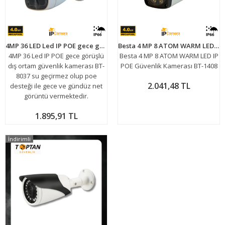
4MP 36 LED Led IP POE gece görüşlü dış ortam güvenlik kamerası BT-8037
Besta 4 MP 8 ATOM WARM LED IP POE Güvenlik Kamerası BT-1408
4MP 36 Led IP POE gece görüşlü
Besta 4 MP 8 ATOM WARM LED IP
dış ortam güvenlik kamerası BT-
POE Güvenlik Kamerası BT-1408
8037 su geçirmez olup poe
2.041,48 TL
desteği ile gece ve gündüz net
görüntü vermektedir.
1.895,91 TL
İndirimli