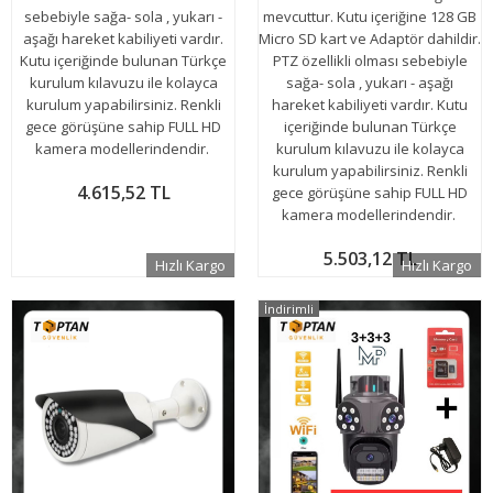
sebebiyle sağa- sola , yukarı -
mevcuttur. Kutu içeriğine 128 GB
aşağı hareket kabiliyeti vardır.
Micro SD kart ve Adaptör dahildir.
Kutu içeriğinde bulunan Türkçe
PTZ özellikli olması sebebiyle
kurulum kılavuzu ile kolayca
sağa- sola , yukarı - aşağı
kurulum yapabilirsiniz. Renkli
hareket kabiliyeti vardır. Kutu
gece görüşüne sahip FULL HD
içeriğinde bulunan Türkçe
kamera modellerindendir.
kurulum kılavuzu ile kolayca
kurulum yapabilirsiniz. Renkli
4.615,52 TL
gece görüşüne sahip FULL HD
kamera modellerindendir.
5.503,12 TL
Hızlı Kargo
Hızlı Kargo
İndirimli