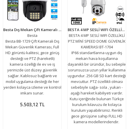
Besta Dış Mekan Çift Kameralı Gece Görüşlü Full Hd Ip Akıllı Güvenlik Kamerası PTZ GÜVENLİK KAMERASI BB-1729
BESTA 4 MP SESLİ WIFI ÖZELLİKLİ PTZ MİNİ SPEED DOME GÜVENLİK KAMERASI BT-1704
Besta
BESTA 4 MP SESLİ WIFI ÖZELLİKLİ
Besta BB-1729 Çift Kameralı Dış
PTZ MİNİ SPEED DOME GÜVENLİK
Mekan Güvenlik Kamerası, Full
KAMERASI BT-1704
HD görüntü kalitesi, gece görüş
IP66 standartlarına uygun dış
desteği ve PTZ (hareketli)
mekan hava koşullarına
kamera özelliği ile ev ve iş
dayanıklı bir üründür, bu sebeple
yerinizde üst düzey güvenlik
sorunsuzca uzun yıllar kullanıma
sağlar. Kablosuz bağlantı ve
uygundur. 256 GB SD kart desteği
mobil uygulama desteği ile her
mevcuttur. PTZ özellikli olması
yerden kolayca izleme ve kontrol
sebebiyle sağa- sola , yukarı -
imkanı sunar.
aşağı hareket kabiliyeti vardır.
Kutu içeriğinde bulunan Türkçe
5.503,12 TL
kurulum kılavuzu ile kolayca
kurulum yapabilirsiniz. Renkli
gece görüşüne sahip FULL HD
kamera modellerindendir.