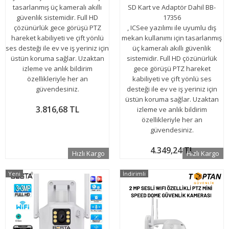
tasarlanmış üç kameralı akıllı
SD Kart ve Adaptör Dahil BB-
güvenlik sistemidir. Full HD
17356
çözünürlük gece görüşü PTZ
, ICSee yazılımı ile uyumlu dış
hareket kabiliyeti ve çift yönlü
mekan kullanımı için tasarlanmış
ses desteği ile ev ve iş yeriniz için
üç kameralı akıllı güvenlik
üstün koruma sağlar. Uzaktan
sistemidir. Full HD çözünürlük
izleme ve anlık bildirim
gece görüşü PTZ hareket
özellikleriyle her an
kabiliyeti ve çift yönlü ses
güvendesiniz.
desteği ile ev ve iş yeriniz için
üstün koruma sağlar. Uzaktan
3.816,68 TL
izleme ve anlık bildirim
özellikleriyle her an
güvendesiniz.
4.349,24 TL
Hızlı Kargo
Hızlı Kargo
Yeni
İndirimli