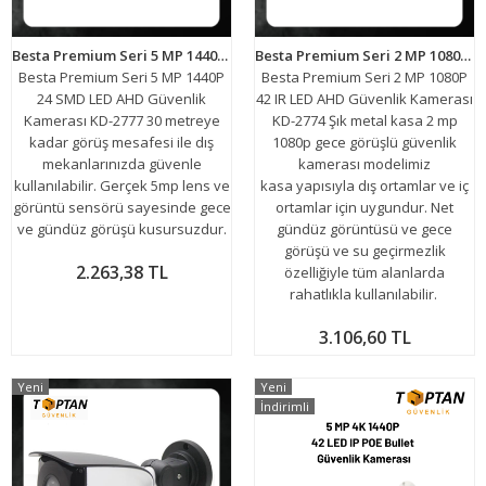
Besta Premium Seri 5 MP 1440P 24 SMD LED AHD Güvenlik Kamerası KD-2777
Besta Premium Seri 2 MP 1080P 42 IR LED AHD Güvenlik Kamerası KD-2774
Besta Premium Seri 5 MP 1440P
Besta Premium Seri 2 MP 1080P
24 SMD LED AHD Güvenlik
42 IR LED AHD Güvenlik Kamerası
Kamerası KD-2777 30 metreye
KD-2774 Şık metal kasa 2 mp
kadar görüş mesafesi ile dış
1080p gece görüşlü güvenlik
mekanlarınızda güvenle
kamerası modelimiz
kullanılabilir. Gerçek 5mp lens ve
kasa yapısıyla dış ortamlar ve iç
görüntü sensörü sayesinde gece
ortamlar için uygundur. Net
ve gündüz görüşü kusursuzdur.
gündüz görüntüsü ve gece
görüşü ve su geçirmezlik
2.263,38 TL
özelliğiyle tüm alanlarda
rahatlıkla kullanılabilir.
3.106,60 TL
Yeni
Yeni
İndirimli