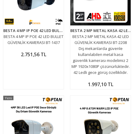
BESTA 4 MP IP POE 42 LED BULLET GÜVENLİK KAMERASI BT-1437
BESTA 2 MP METAL KASA 42 LED GÜVENLİK KAMERASI BT-2208
BESTA 4 MP IP POE 42 LED BULLET
BESTA 2 MP METAL KASA 42 LED
GÜVENLİK KAMERASI BT-1437
GÜVENLİK KAMERASI BT-2208
Dış mekanlarda güvenle
2.751,56 TL
kullanılabilen metal kasa
güvenlik kamerası modelimiz 2
MP 1920x1080P çözünürlüktedir.
42 Ledli gece görüş özelliklidir.
1.997,10 TL
Yeni