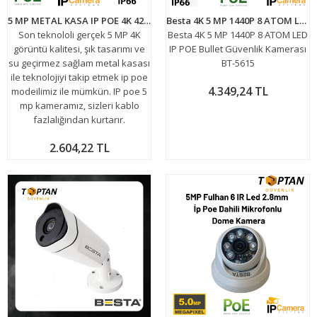
5 MP METAL KASA IP POE 4K 42 LED DIŞ MEKAN GÜVENLİK KAMERASI BT-1436
Besta 4K 5 MP 1440P 8 ATOM LED IP POE Bullet Güvenlik Kamerası BT-5615
Son teknololi gerçek 5 MP 4K
Besta 4K 5 MP 1440P 8 ATOM LED
görüntü kalitesi, şık tasarımı ve
IP POE Bullet Güvenlik Kamerası
su geçirmez sağlam metal kasası
BT-5615
ile teknolojiyi takip etmek ip poe
4.349,24 TL
modeilimiz ile mümkün. IP poe 5
mp kameramız, sizleri kablo
fazlalığından kurtarır.
2.604,22 TL