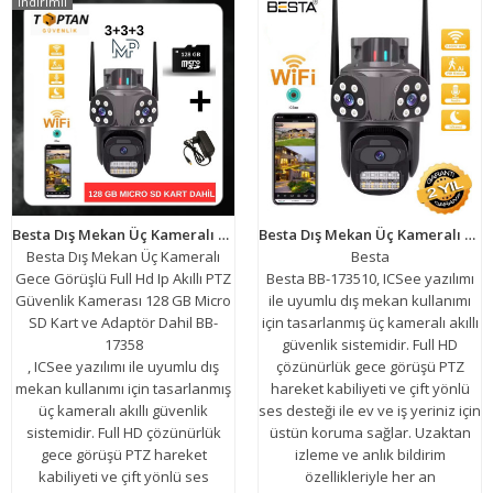
İndirimli
Besta Dış Mekan Üç Kameralı Gece Görüşlü Full Hd Ip Akıllı PTZ Güvenlik Kamerası 128 GB Micro SD Kart ve Adaptör Dahil BB-17358
Besta Dış Mekan Üç Kameralı Gece Görüşlü Full Hd Ip Akıllı Güvenlik Kamerası PTZ GÜVENLİK KAMERASI BB-173510
Besta Dış Mekan Üç Kameralı
Besta
Gece Görüşlü Full Hd Ip Akıllı PTZ
Besta BB-173510, ICSee yazılımı
Güvenlik Kamerası 128 GB Micro
ile uyumlu dış mekan kullanımı
SD Kart ve Adaptör Dahil BB-
için tasarlanmış üç kameralı akıllı
17358
güvenlik sistemidir. Full HD
, ICSee yazılımı ile uyumlu dış
çözünürlük gece görüşü PTZ
mekan kullanımı için tasarlanmış
hareket kabiliyeti ve çift yönlü
üç kameralı akıllı güvenlik
ses desteği ile ev ve iş yeriniz için
sistemidir. Full HD çözünürlük
üstün koruma sağlar. Uzaktan
gece görüşü PTZ hareket
izleme ve anlık bildirim
kabiliyeti ve çift yönlü ses
özellikleriyle her an