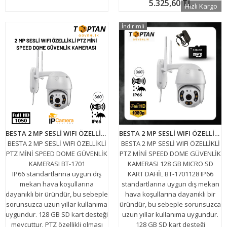
5.325,60 TL
Hızlı Kargo
İndirimli
BESTA 2 MP SESLİ WIFI ÖZELLİKLİ PTZ MİNİ SPEED DOME GÜVENLİK KAMERASI BT-1701
BESTA 2 MP SESLİ WIFI ÖZELLİKLİ PTZ MİNİ SPEED DOME GÜVENLİK KAMERASI 128 GB MICRO SD KART DAHİL BT-1701128
BESTA 2 MP SESLİ WIFI ÖZELLİKLİ
BESTA 2 MP SESLİ WIFI ÖZELLİKLİ
PTZ MİNİ SPEED DOME GÜVENLİK
PTZ MİNİ SPEED DOME GÜVENLİK
KAMERASI BT-1701
KAMERASI 128 GB MICRO SD
IP66 standartlarına uygun dış
KART DAHİL BT-1701128 IP66
mekan hava koşullarına
standartlarına uygun dış mekan
dayanıklı bir üründür, bu sebeple
hava koşullarına dayanıklı bir
sorunsuzca uzun yıllar kullanıma
üründür, bu sebeple sorunsuzca
uygundur. 128 GB SD kart desteği
uzun yıllar kullanıma uygundur.
mevcuttur. PTZ özellikli olması
128 GB SD kart desteği