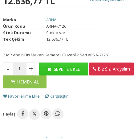
12.636,77 TL
Marka
ARNA
Ürün Kodu
ARNA-7126
Stok Durumu
Stokta var
Tek Çekim
12.636,77 TL
2 MP Ahd 6 Dış Mekan Kameralı Güvenlik Seti ARNA-7126
-
+
Biz Sizi Arayalım
SEPETE EKLE
HEMEN AL
Favorilerime Ekle
Karşılaştır
Paylaş
𝕏