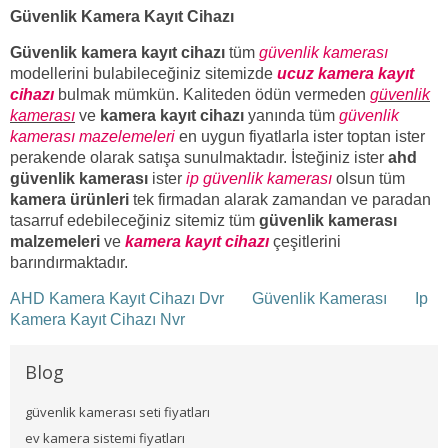
Güvenlik Kamera Kayıt Cihazı
Güvenlik kamera kayıt cihazı
tüm
güvenlik kamerası
modellerini bulabileceğiniz sitemizde
ucuz kamera kayıt
cihazı
bulmak mümkün. Kaliteden ödün vermeden
güvenlik
kamerası
ve
kamera kayıt cihazı
yanında tüm
güvenlik
kamerası mazelemeleri
en uygun fiyatlarla ister toptan ister
perakende olarak satışa sunulmaktadır. İsteğiniz ister
ahd
güvenlik kamerası
ister
ip güvenlik kamerası
olsun tüm
kamera ürünleri
tek firmadan alarak zamandan ve paradan
tasarruf edebileceğiniz sitemiz tüm
güvenlik kamerası
malzemeleri
ve
kamera kayıt cihazı
çeşitlerini
barındırmaktadır.
AHD Kamera Kayıt Cihazı Dvr
Güvenlik Kamerası
Ip
Kamera Kayıt Cihazı Nvr
Blog
güvenlik kamerası seti fiyatları
ev kamera sistemi fiyatları