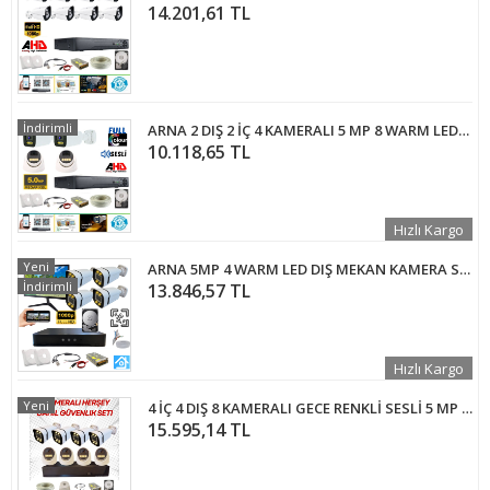
14.201,61 TL
İndirimli
ARNA 2 DIŞ 2 İÇ 4 KAMERALI 5 MP 8 WARM LEDLİ WATERPROOF AHD GÜVENLİK SETİ 500 GB HDD DAHİL- ST-50058WT
10.118,65 TL
Hızlı Kargo
Yeni
ARNA 5MP 4 WARM LED DIŞ MEKAN KAMERA SETİ 320 GB HDD VE MONİTÖR DAHİL -ST42320HM
İndirimli
13.846,57 TL
Hızlı Kargo
Yeni
4 İÇ 4 DIŞ 8 KAMERALI GECE RENKLİ SESLİ 5 MP 250 GB HDD DAHİL AHD GÜVENLİK KAMERA SETİ - ST58250SW
15.595,14 TL