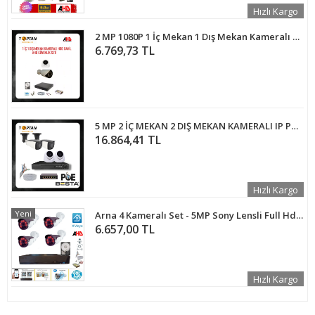
Hızlı Kargo
2 MP 1080P 1 İç Mekan 1 Dış Mekan Kameralı Ahd HDD DAHİL Güvenlik Seti ARNA-7522
6.769,73 TL
5 MP 2 İÇ MEKAN 2 DIŞ MEKAN KAMERALI IP POE GÜVENLİK SETİ KD-1749
16.864,41 TL
Hızlı Kargo
Yeni
Arna 4 Kameralı Set - 5MP Sony Lensli Full Hd Gece Görüşlü Güvenlik Kamerası Sistemi - Cepten Izle Xmeye 250 GB HDD Dahil
6.657,00 TL
Hızlı Kargo