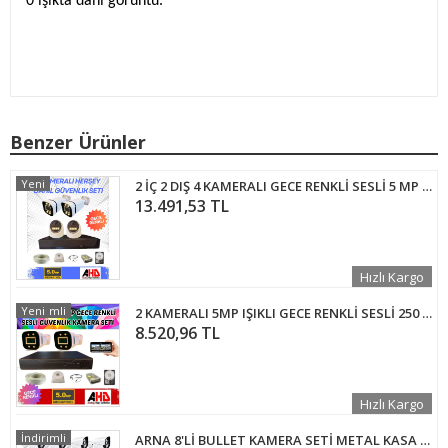
0 ışıkta dahi görüntü.
Benzer Ürünler
Yeni
2 İÇ 2 DIŞ 4 KAMERALI GECE RENKLİ SESLİ 5 MP 2 TB HDD DAHİL AHD GÜVENLİK KAMERA SETİ - ST542SW
13.491,53 TL
Hızlı Kargo
İndirimli
Yeni
2 KAMERALI 5MP IŞIKLI GECE RENKLİ SESLİ 250 GB HDD DAHİL AHD GÜVENLİK SETİ- ST-25250
8.520,96 TL
Hızlı Kargo
İndirimli
ARNA 8'Lİ BULLET KAMERA SETİ METAL KASA H.265+ YÜZ TANIMA ÖZELLİKLİ 500 GB HDD DAHİL- MS28500