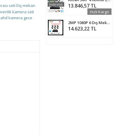
İndirimli
13.846,57 TL
rası seti
Dış mekan
üvenlik kamera seti
Hızlı Kargo
ü ahd kamera
gece
2MP 1080P 6 Dış Mekan Kameralı Ahd Güvenlik Seti ARNA-7146
14.623,22 TL