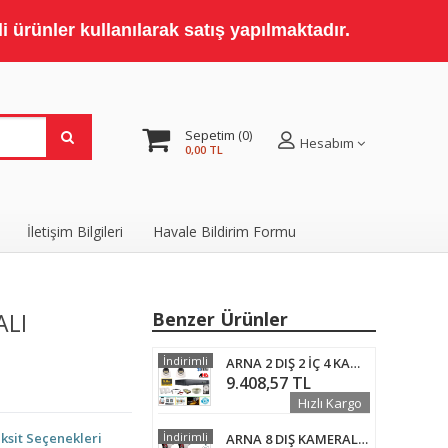
 ürünler kullanılarak satış yapılmaktadır.
Sepetim
0
Hesabım
0,00 TL
İletişim Bilgileri
Havale Bildirim Formu
ALI
Benzer Ürünler
İndirimli
ARNA 2 DIŞ 2 İÇ 4 KAMERALI 5 MP 8 WARM LEDLİ WATERPROOF AHD GÜVENLİK SETİ 320 GB HDD DAHİL- ST-32058WT
9.408,57 TL
Hızlı Kargo
ksit Seçenekleri
İndirimli
ARNA 8 DIŞ KAMERALI 2 MP HAREKET ALGILAMA H.265+ 4 TB HDD DAHİL AHD GÜVENLİK SETİ- ST284M