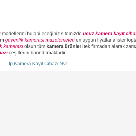
ı
modellerini bulabileceğiniz sitemizde
ucuz kamera kayıt ciha
üm
güvenlik kamerası mazelemeleri
en uygun fiyatlarla ister top
ik kamerası
olsun tüm
kamera ürünleri
tek firmadan alarak zam
hazı
çeşitlerini barındırmaktadır.
ı
Ip Kamera Kayıt Cihazı Nvr