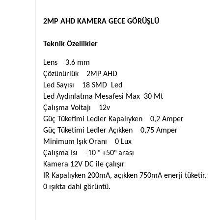
2MP AHD KAMERA GECE GÖRÜŞLÜ
Teknik Özellikler
Lens 3.6 mm
Çözünürlük 2MP AHD
Led Sayısı 18 SMD Led
Led Aydınlatma Mesafesi Max 30 Mt
Çalışma Voltajı 12v
Güç Tüketimi Ledler Kapalıyken 0,2 Amper
Güç Tüketimi Ledler Açıkken 0,75 Amper
Minimum Işık Oranı 0 Lux
Çalışma Isı -10 ° +50° arası
Kamera 12V DC ile çalışır
IR Kapalıyken 200mA, açıkken 750mA enerji tüketir.
0 ışıkta dahi görüntü.