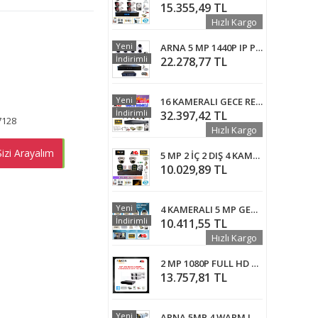
15.355,49 TL
Hızlı Kargo
Yeni
ARNA 5 MP 1440P IP POE 8 KAMERALI 250 GB HARDDİSK DAHİL İÇ MEKAN GÜVENLİK KAMERA SETİ - ST582501
İndirimli
22.278,77 TL
Yeni
16 KAMERALI GECE RENKLİ SESLİ 5 MP 3 TB HDD DAHİL AHD GÜVENLİK KAMERA SETİ - ST1653WS
İndirimli
32.397,42 TL
7128
Hızlı Kargo
izi Arayalım
EMEN AL
5 MP 2 İÇ 2 DIŞ 4 KAMERALI GECE RENKLİ SESLİ 320 GB HDD DAHİL AHD GÜVENLİK KAMERA SETİ - ST225320
10.029,89 TL
Yeni
4 KAMERALI 5 MP GECE RENKLİ SESLİ İÇ MEKAN DOME GÜVENLİK SETİ 320 GB HDD DAHİL - ST59320
İndirimli
10.411,55 TL
Hızlı Kargo
2 MP 1080P FULL HD 4 Metal Kasa Kameralı Ahd Güvenlik Seti ARNA-7464
13.757,81 TL
Yeni
ARNA 5MP 4 WARM LED DIŞ MEKAN KAMERA SETİ 320 GB HDD VE MONİTÖR DAHİL -ST42320HM