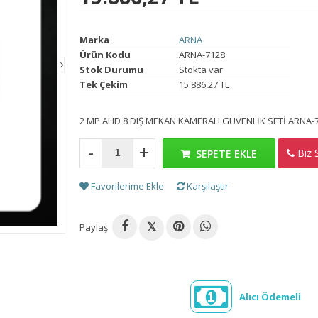
Marka
ARNA
Ürün Kodu
ARNA-7128
Stok Durumu
Stokta var
Tek Çekim
15.886,27 TL
2 MP AHD 8 DIŞ MEKAN KAMERALI GÜVENLİK SETİ ARNA-
-
+
Biz S
H
SEPETE EKLE
Favorilerime Ekle
Karşılaştır
Paylaş
𝕏
Alıcı Ödemeli