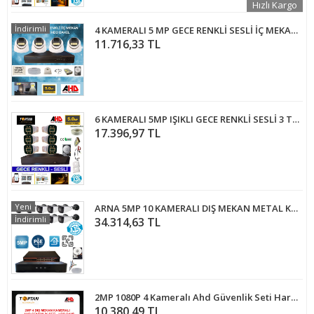
Hızlı Kargo
İndirimli
4 KAMERALI 5 MP GECE RENKLİ SESLİ İÇ MEKAN DOME GÜVENLİK SETİ 1 TB HDD DAHİL - ST5910
11.716,33 TL
6 KAMERALI 5MP IŞIKLI GECE RENKLİ SESLİ 3 TB HDD DAHİL AHD GÜVENLİK SETİ- ST-5530M
17.396,97 TL
Yeni
ARNA 5MP 10 KAMERALI DIŞ MEKAN METAL KASA 1 TB HDD DAHİL IP GÜVENLİK SETİ - ST5101
İndirimli
34.314,63 TL
2MP 1080P 4 Kameralı Ahd Güvenlik Seti Harddisk Dahil ARNA-7424
10.380,49 TL