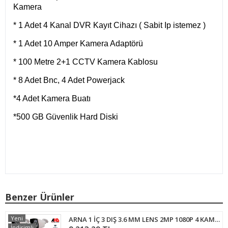
Kamera
* 1 Adet 4 Kanal DVR Kayıt Cihazı ( Sabit Ip istemez )
* 1 Adet 10 Amper Kamera Adaptörü
* 100 Metre 2+1 CCTV Kamera Kablosu
* 8 Adet Bnc, 4 Adet Powerjack
*4 Adet Kamera Buatı
*500 GB Güvenlik Hard Diski
Benzer Ürünler
Yeni
ARNA 1 İÇ 3 DIŞ 3.6 MM LENS 2MP 1080P 4 KAMERALI 500 GB HDD DAHİL GÜVENLİK SETİ - ST213500
İndirimli