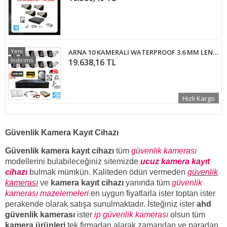
Yeni
ARNA 10 KAMERALI WATERPROOF 3.6 MM LENS 1080P H.265 500 GB HDD DAHİL AHD GÜVENLİK SETİ - ST21050
İndirimli
19.638,16 TL
Hızlı Kargo
Güvenlik Kamera Kayıt Cihazı
Güvenlik kamera kayıt cihazı
tüm
güvenlik kamerası
modellerini bulabileceğiniz sitemizde
ucuz kamera kayıt
cihazı
bulmak mümkün. Kaliteden ödün vermeden
güvenlik
kamerası
ve
kamera kayıt cihazı
yanında tüm
güvenlik
kamerası mazelemeleri
en uygun fiyatlarla ister toptan ister
perakende olarak satışa sunulmaktadır. İsteğiniz ister
ahd
güvenlik kamerası
ister
ip güvenlik kamerası
olsun tüm
kamera ürünleri
tek firmadan alarak zamandan ve paradan