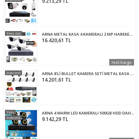
9.213,29 TL
İndirimli
Yeni
ARNA METAL KASA 4 KAMERALI 2 MP HAREKET ALGILAMA ÖZELLİKLİ GÜVENLİK KAMERA SETİ 2 TB HDD DAHİL - ST23422E
16.420,61 TL
Hızlı Kargo
İndirimli
ARNA 8'Lİ BULLET KAMERA SETİ METAL KASA H.265+ YÜZ TANIMA ÖZELLİKLİ 500 GB HDD DAHİL- MS28500
14.201,61 TL
Yeni
ARNA 4 WARM LED KAMERALI 500GB HDD DAHİL GÜVENLİK SETİ - ST50024W
İndirimli
9.142,29 TL