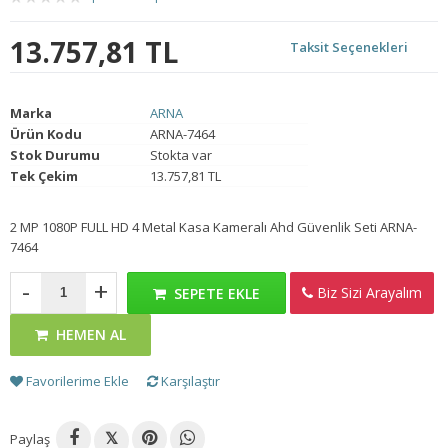
13.757,81 TL
Taksit Seçenekleri
Marka
ARNA
Ürün Kodu
ARNA-7464
Stok Durumu
Stokta var
Tek Çekim
13.757,81 TL
2 MP 1080P FULL HD 4 Metal Kasa Kameralı Ahd Güvenlik Seti ARNA-
7464
-
+
Biz Sizi Arayalım
SEPETE EKLE
HEMEN AL
Favorilerime Ekle
Karşılaştır
Paylaş
𝕏