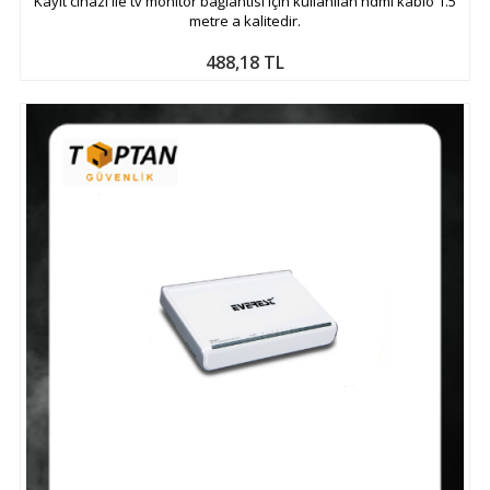
Kayıt cihazı ile tv monitör bağlantısı için kullanılan hdmi kablo 1.5
metre a kalitedir.
488,18 TL