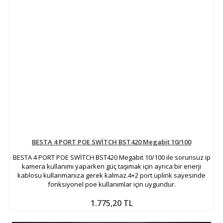
BESTA 4 PORT POE SWİTCH BST420 Megabit 10/100
BESTA 4 PORT POE SWİTCH BST420 Megabit 10/100 ile sorunsuz ip
kamera kullanımı yaparken güç taşımak için ayrıca bir enerji
kablosu kullanmanıza gerek kalmaz.4+2 port uplink sayesinde
fonksiyonel poe kullanımlar için uygundur.
1.775,20 TL