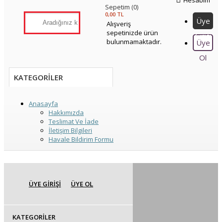
Hesabım
Sepetim
0
0,00 TL
Üye
Alışveriş
sepetinizde ürün
Girişi
bulunmamaktadır.
Üye
Ol
KATEGORILER
Anasayfa
Hakkımızda
Teslimat Ve İade
İletişim Bilgileri
Havale Bildirim Formu
ÜYE GIRIŞI
ÜYE OL
KATEGORILER