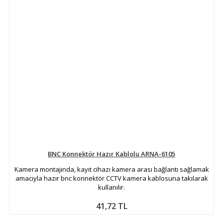
BNC Konnektör Hazır Kablolu ARNA-6105
Kamera montajında, kayıt cihazı kamera arası bağlantı sağlamak
amacıyla hazır bnc konnektör CCTV kamera kablosuna takılarak
kullanılır.
41,72 TL