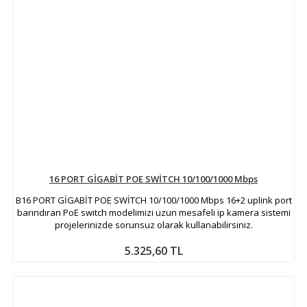
16 PORT GİGABİT POE SWİTCH 10/100/1000 Mbps
B16 PORT GİGABİT POE SWİTCH 10/100/1000 Mbps 16+2 uplink port
barındıran PoE switch modelimizi uzun mesafeli ip kamera sistemi
projelerinizde sorunsuz olarak kullanabilirsiniz.
5.325,60 TL