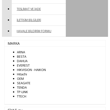
TESLIMAT VE İADE
İLETIŞIM BILGILERI
HAVALE BILDIRIM FORMU
MARKA
ARNA
BESTA
DAHUA
EVEREST
HIKVISION - HAIKON
Hitachi
OEM
SEAGATE
TENDA
TP-LINK
TTECH