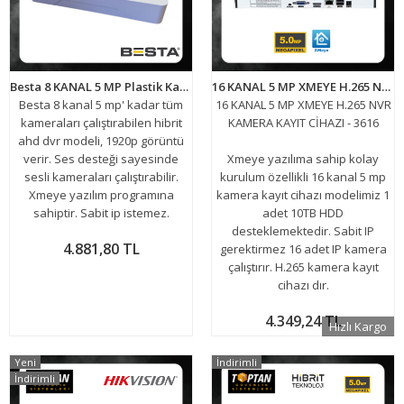
Besta 8 KANAL 5 MP Plastik Kasa Xmeye Ahd Hibrit 5IN1 HİBRİT H265 Kamera Kayıt Cihazı BS-308
16 KANAL 5 MP XMEYE H.265 NVR KAMERA KAYIT CİHAZI - 3616
Besta 8 kanal 5 mp' kadar tüm
16 KANAL 5 MP XMEYE H.265 NVR
kameraları çalıştırabilen hibrit
KAMERA KAYIT CİHAZI - 3616
ahd dvr modeli, 1920p görüntü
verir. Ses desteği sayesinde
Xmeye yazılıma sahip kolay
sesli kameraları çalıştırabilir.
kurulum özellikli 16 kanal 5 mp
Xmeye yazılım programına
kamera kayıt cihazı modelimiz 1
sahiptir. Sabit ip istemez.
adet 10TB HDD
desteklemektedir. Sabit IP
4.881,80 TL
gerektirmez 16 adet IP kamera
çalıştırır. H.265 kamera kayıt
cihazı dır.
4.349,24 TL
Hızlı Kargo
Yeni
İndirimli
İndirimli