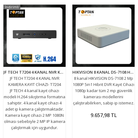
İndirimli
JF TECH T7204 4 KANAL NVR KAMERA KAYIT CİHAZI- T7204
HIKVISION 8 KANAL DS-7108 HGHI-F1/N 2Mp 1080P Lite 5in1 Hibrit DVR Kayıt Cihazı
JF TECH T7204 4 KANAL NVR
8 kanal HIKVISION DS-7108 2 Mp
KAMERA KAYIT CİHAZI- T7204
1080P 5in1 Hibrit DVR Kayıt Cihazı
JF TECH 4 kanal kayıt cihazı
1080p kadar tüm 2 mp güvenlik
modeli H.264 sıkıştırma formatına
kamerası modellerini
sahiptir. 4 kanal kayıt cihazı 4
çalıştırabilirken, sabip ip istemez.
adet ip kamera çalıştırmaktadır.
9.657,98 TL
Kamera kayıt cihazı 2 MP 1080N
olması sebebiyle 2 MP IP kamera
çalıştırmak için uygundur.