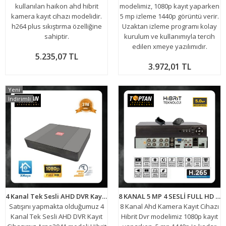
kullanılan haikon ahd hibrit
modelimiz, 1080p kayıt yaparken
kamera kayıt cihazı modelidir.
5 mp izleme 1440p görüntü verir.
h264 plus sıkıştırma özelliğine
Uzaktan izleme programı kolay
sahiptir.
kurulum ve kullanımıyla tercih
edilen xmeye yazılımıdır.
5.235,07 TL
3.972,01 TL
Yeni
İndirimli
4 Kanal Tek Sesli AHD DVR Kayıt Cihazı - Arna2041
8 KANAL 5 MP 4 SESLİ FULL HD 5in1 HİBRİT H265+ KAMERA KAYIT CİHAZI DVR ARNA-4008
Satışını yapmakta olduğumuz 4
8 Kanal Ahd Kamera Kayıt Cihazı
Kanal Tek Sesli AHD DVR Kayıt
Hibrit Dvr modelimiz 1080p kayıt