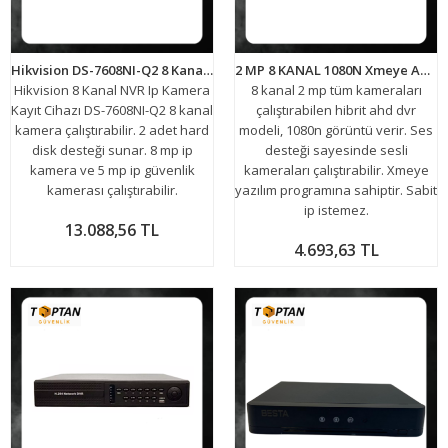
Hikvision DS-7608NI-Q2 8 Kanal NVR Kayıt Cihazı
2 MP 8 KANAL 1080N Xmeye Ahd Hibrit 5IN1 HİBRİT H265 Kamera Kayıt Cihazı ARNA-4082
Hikvision 8 Kanal NVR Ip Kamera
8 kanal 2 mp tüm kameraları
Kayıt Cihazı DS-7608NI-Q2 8 kanal
çalıştırabilen hibrit ahd dvr
kamera çalıştırabilir. 2 adet hard
modeli, 1080n görüntü verir. Ses
disk desteği sunar. 8 mp ip
desteği sayesinde sesli
kamera ve 5 mp ip güvenlik
kameraları çalıştırabilir. Xmeye
kamerası çalıştırabilir.
yazılım programına sahiptir. Sabit
ip istemez.
13.088,56 TL
4.693,63 TL