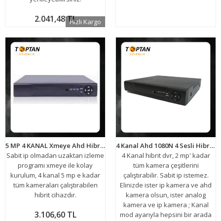
2.041,48 TL
Hızlı Kargo
5 MP 4 KANAL Xmeye Ahd Hibrit 5IN1 HİBRİT H265+ Kamera Kayıt Cihazı ARNA-4004
4 Kanal Ahd 1080N 4 Sesli Hibrit Dvr Metal Kasa Xmeye H265+ Kamera Kayıt Cihazı ARNA-4422
Sabit ip olmadan uzaktan izleme
4 Kanal hibrit dvr, 2 mp' kadar
programı xmeye ile kolay
tüm kamera çeşitlerini
kurulum, 4 kanal 5 mp e kadar
çalıştırabilir. Sabit ip istemez.
tüm kameraları çalıştırabilen
Elinizde ister ip kamera ve ahd
hibrit cihazdır.
kamera olsun, ister analog
kamera ve ip kamera ; Kanal
3.106,60 TL
mod ayarıyla hepsini bir arada