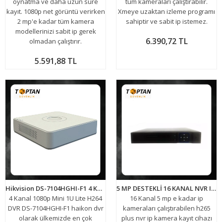
oynatma ve daha uzun süre
tüm kameraları çalıştırabilir.
kayıt. 1080p net görüntü verirken
Xmeye uzaktan izleme programı
2 mp'e kadar tüm kamera
sahiptir ve sabit ip istemez.
modellerinizi sabit ip gerek
6.390,72 TL
olmadan çalıştırır.
5.591,88 TL
Hikvision DS-7104HGHI-F1 4 Kanal 1080p Mini 1U Lite H264 DVR
5 MP DESTEKLİ 16 KANAL NVR IP Kamera Kayıt Cihazı ARNA-4165
4 Kanal 1080p Mini 1U Lite H264
16 Kanal 5 mp e kadar ip
DVR DS-7104HGHI-F1 haikon dvr
kameraları çalıştırabilen h265
olarak ülkemizde en çok
plus nvr ip kamera kayıt cihazı