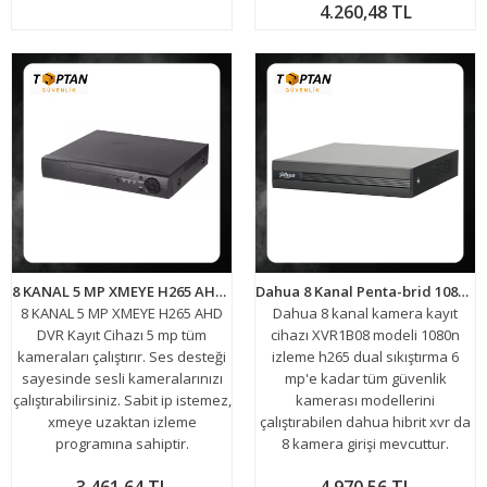
4.260,48 TL
8 KANAL 5 MP XMEYE H265 AHD DVR Kayıt Cihazı ARNA-4085
Dahua 8 Kanal Penta-brid 1080N Dijital Video Kaydedici XVR1B08
8 KANAL 5 MP XMEYE H265 AHD
Dahua 8 kanal kamera kayıt
DVR Kayıt Cihazı 5 mp tüm
cihazı XVR1B08 modeli 1080n
kameraları çalıştırır. Ses desteği
izleme h265 dual sıkıştırma 6
sayesinde sesli kameralarınızı
mp'e kadar tüm güvenlik
çalıştırabilirsiniz. Sabit ip istemez,
kamerası modellerini
xmeye uzaktan izleme
çalıştırabilen dahua hibrit xvr da
programına sahiptir.
8 kamera girişi mevcuttur.