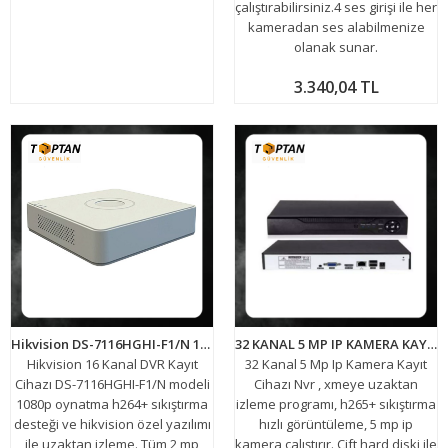
çalıştırabilirsiniz.4 ses girişi ile her
kameradan ses alabilmenize
olanak sunar.
3.340,04 TL
Hikvision DS-7116HGHI-F1/N 16 Kanal DVR Kayıt Cihazı
32 KANAL 5 MP IP KAMERA KAYIT CİHAZI NVR 8232 XMEYE
Hikvision 16 Kanal DVR Kayıt
32 Kanal 5 Mp Ip Kamera Kayıt
Cihazı DS-7116HGHI-F1/N modeli
Cihazı Nvr , xmeye uzaktan
1080p oynatma h264+ sıkıştırma
izleme programı, h265+ sıkıştırma
desteği ve hikvision özel yazılımı
hızlı görüntüleme, 5 mp ip
ile uzaktan izleme. Tüm 2 mp
kamera çalıştırır. Çift hard diski ile