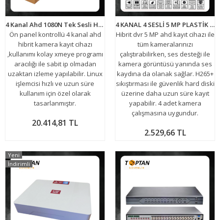
4 Kanal Ahd 1080N Tek Sesli Hibrit Dvr Metal Kasa Xmeye Kamera Kayıt Cihazı H265+ ARNA-4142 EKONOMİK 10 LU PAKET
4 KANAL 4 SESLİ 5 MP PLASTİK KASA AHD GÜVENLİK KAYIT CİHAZI FULL HD H265 ARN-304
Ön panel kontrollü 4 kanal ahd
Hibrit dvr 5 MP ahd kayıt cihazı ile
hibrit kamera kayıt cihazı
tüm kameralarınızı
,kullanımı kolay xmeye programı
çalıştırabilirken, ses desteği ile
aracılığı ile sabit ip olmadan
kamera görüntüsü yanında ses
uzaktan izleme yapılabilir. Linux
kaydına da olanak sağlar. H265+
işlemcisi hızlı ve uzun süre
sıkıştırması ile güvenlik hard diski
kullanım için özel olarak
üzerine daha uzun süre kayıt
tasarlanmıştır.
yapabilir. 4 adet kamera
çalışmasına uygundur.
20.414,81 TL
2.529,66 TL
Yeni
İndirimli