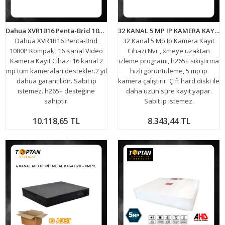
Dahua XVR1B16 Penta-Brid 1080P Kompakt 16 Kanal Video Kayıt Cihazı
32 KANAL 5 MP IP KAMERA KAYIT CİHAZI NVR ARNA-4135
Dahua XVR1B16 Penta-Brid
32 Kanal 5 Mp Ip Kamera Kayıt
1080P Kompakt 16 Kanal Video
Cihazı Nvr , xmeye uzaktan
Kamera Kayıt Cihazı 16 kanal 2
izleme programı, h265+ sıkıştırma
mp tüm kameraları destekler.2 yıl
hızlı görüntüleme, 5 mp ip
dahua garantilidir. Sabit ip
kamera çalıştırır. Çift hard diski ile
istemez. h265+ desteğine
daha uzun süre kayıt yapar.
sahiptir.
Sabit ip istemez.
10.118,65 TL
8.343,44 TL