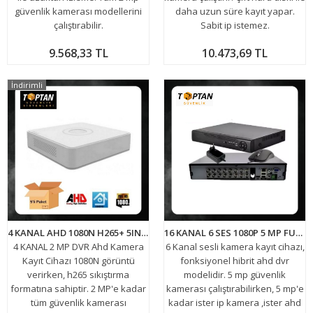
güvenlik kamerası modellerini
daha uzun süre kayıt yapar.
çalıştırabilir.
Sabit ip istemez.
9.568,33 TL
10.473,69 TL
İndirimli
4 KANAL AHD 1080N H265+ 5IN1 HİBRİT DVR XMEYE KAMERA KAYIT CİHAZI ARNA-4042 EKONOMİK 5'Lİ PAKET
16 KANAL 6 SES 1080P 5 MP FULL HD 5IN1 HİBRİT H265+ FONKSİYONEL KAMERA KAYIT CİHAZI DVR ARNA-4566
4 KANAL 2 MP DVR Ahd Kamera
6 Kanal sesli kamera kayıt cihazı,
Kayıt Cihazı 1080N görüntü
fonksiyonel hibrit ahd dvr
verirken, h265 sıkıştırma
modelidir. 5 mp güvenlik
formatına sahiptir. 2 MP'e kadar
kamerası çalıştırabilirken, 5 mp'e
tüm güvenlik kamerası
kadar ister ip kamera ,ister ahd