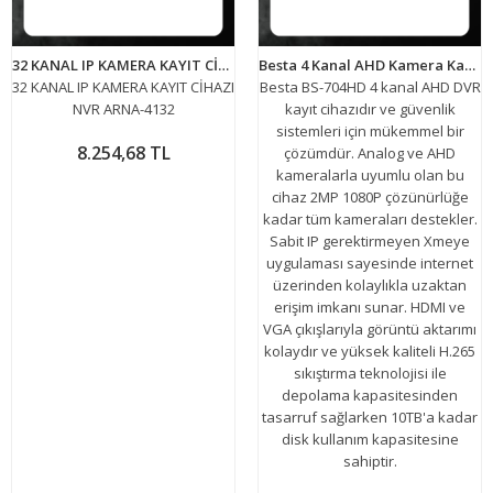
32 KANAL IP KAMERA KAYIT CİHAZI NVR ARNA-4132
Besta 4 Kanal AHD Kamera Kayıt Cihazı Xmeye KD-704HD
32 KANAL IP KAMERA KAYIT CİHAZI
Besta BS-704HD 4 kanal AHD DVR
NVR ARNA-4132
kayıt cihazıdır ve güvenlik
sistemleri için mükemmel bir
8.254,68 TL
çözümdür. Analog ve AHD
kameralarla uyumlu olan bu
cihaz 2MP 1080P çözünürlüğe
kadar tüm kameraları destekler.
Sabit IP gerektirmeyen Xmeye
uygulaması sayesinde internet
üzerinden kolaylıkla uzaktan
erişim imkanı sunar. HDMI ve
VGA çıkışlarıyla görüntü aktarımı
kolaydır ve yüksek kaliteli H.265
sıkıştırma teknolojisi ile
depolama kapasitesinden
tasarruf sağlarken 10TB'a kadar
disk kullanım kapasitesine
sahiptir.