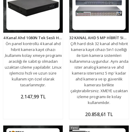
4 Kanal Ahd 1080N Tek Sesli Hibrit Dvr Metal Kasa Xmeye Kamera Kayıt Cihazı H265+ ARNA-4142
32 KANAL AHD 5 MP HİBRİT 5IN1 SESLİ DVR Güvenlik Kamerası Kayıt Cihazı ARNA-4035
Ön panel kontrollü 4 kanal ahd
Çift hard disk 32 kanal ahd hibrit
hibrit kamera kayıt cihazı
kamera kayıt cihazı 5in1 özelliği
,kullanımı kolay xmeye programı
ile tüm kamera sistemleri
aracılığı ile sabit ip olmadan
kullanımına uygundur. Aynı anda
uzaktan izleme yapılabilir. Linux
ister analog kamera ve ahd
işlemcisi hızlı ve uzun süre
kamera isterseniz 5 mp' kadar
kullanım için özel olarak
ahd kamera ve ip güvenlik
tasarlanmıştır.
kamerası birlikte
çalıştırabilirsiniz. XMEYE uzaktan
2.147,99 TL
izleme programı ile kolay
kullanımlıdır.
20.858,61 TL
Yeni