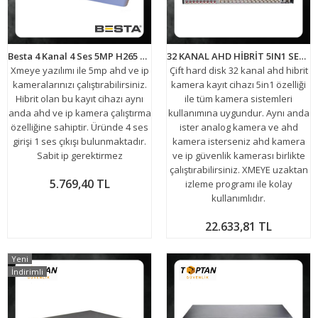
Besta 4 Kanal 4 Ses 5MP H265 DVR Kayıt Cihazı Xmeye BS-304
32 KANAL AHD HİBRİT 5IN1 SESLİ DVR Güvenlik Kamerası Kayıt Cihazı ARNA-4032
Xmeye yazılımı ile 5mp ahd ve ip
Çift hard disk 32 kanal ahd hibrit
kameralarınızı çalıştırabilirsiniz.
kamera kayıt cihazı 5in1 özelliği
Hibrit olan bu kayıt cihazı aynı
ile tüm kamera sistemleri
anda ahd ve ip kamera çalıştırma
kullanımına uygundur. Aynı anda
özelliğine sahiptir. Üründe 4 ses
ister analog kamera ve ahd
girişi 1 ses çıkışı bulunmaktadır.
kamera isterseniz ahd kamera
Sabit ip gerektirmez
ve ip güvenlik kamerası birlikte
çalıştırabilirsiniz. XMEYE uzaktan
5.769,40 TL
izleme programı ile kolay
kullanımlıdır.
22.633,81 TL
Yeni
İndirimli