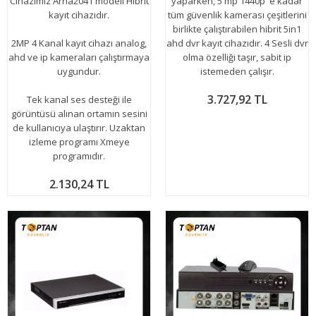
Cihazımız Arna2041 modeli Hibrit
yaparken, 5 mp 1440p 'e kadar
kayıt cihazıdır.
tüm güvenlik kamerası çeşitlerini
birlikte çalıştırabilen hibrit 5in1
2MP 4 Kanal kayıt cihazı analog,
ahd dvr kayıt cihazıdır. 4 Sesli dvr
ahd ve ip kameraları çalıştırmaya
olma özelliği taşır, sabit ip
uygundur.
istemeden çalışır.
3.727,92 TL
Tek kanal ses desteği ile
görüntüsü alınan ortamın sesini
de kullanıcıya ulaştırır. Uzaktan
izleme programı Xmeye
programıdır.
2.130,24 TL