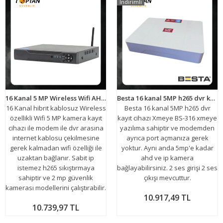
İndirimli
16 Kanal 5 MP Wireless Wifi AHD HİBRİT KAMERA KAYIT CİHAZI ARNA-4216
Besta 16 kanal 5MP h265 dvr kayıt cihazı Xmeye BS-316
16 Kanal hibrit kablosuz Wireless
Besta 16 kanal 5MP h265 dvr
özellikli Wifi 5 MP kamera kayıt
kayıt cihazı Xmeye BS-316 xmeye
cihazı ile modem ile dvr arasına
yazılıma sahiptir ve modemden
internet kablosu çekilmesine
ayrıca port açmanıza gerek
gerek kalmadan wifi özelliği ile
yoktur. Aynı anda 5mp'e kadar
uzaktan bağlanır. Sabit ip
ahd ve ip kamera
istemez h265 sıkıştırmaya
bağlayabilirsiniz. 2 ses girişi 2 ses
sahiptir ve 2 mp güvenlik
çıkışı mevcuttur.
kamerası modellerini çalıştırabilir.
10.917,49 TL
10.739,97 TL