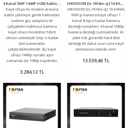
4 Kanal 5MP 1440P H265 Kablosuz Wifi Hibrit 4 Sesli Dvr Kayıt Cihazı ARNA-5747
HIKVISION Ds-7616nı-q2 16 KANAL NVR KAMERA KAYIT CİHAZI ÇİFT SATA
Kayıt cihazı ile modem arasına
HIKVISION Ds-7616nı-q2 16 KANAL
kablo çekmeye gerek kalmadan
NVR ip kamera kayıt ciihazı 1
sadece güç adaptörü ile
kanal 8 mp'e kadar kamera
çalışabilen kablosuz kamera
desteği sunarken, 4 kanal 1080p
kayıt cihazı modelimiz hibrit
kamera desteği sunmaktadır. iki
olması sebebiyle 5mp 'e kadar
adet 6 tb güvenlik hard disk
tüm kameraları
desteği ile daha uzun süre kayıt
çalıştırabilmektedir. Bu kayıt
alınmasına olanak verir.
cihazı 1440p oynatır aynı
13.539,46 TL
zamanda da 1080p kaydeder.
3.284,12 TL