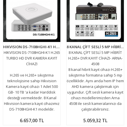
HIKVISION DS-7108HGHI-K1 H.265 TURBO HD DVR KAMERA KAYIT CİHAZI
8 KANAL ÇİFT SESLİ 5 MP HİBRİT H.265+ DVR KAYIT CİHAZI- ARNA-4508
HIKVISION DS-7108HGHI-K1 H.265
8 KANAL ÇİFT SESLİ 5 MP HİBRİT
TURBO HD DVR KAMERA KAYIT
H.265+ DVR KAYIT CİHAZI- ARNA-
CİHAZI
4508
8 kanal hibrit kayıt cihazı H.265+
H.265 ve H.265+ sıkıştırma
sıkıştırma formatına sahip 5 mp
teknolojisine sahip Hikvision
özelliklidir. Aynı anda hem IP hem
Kamera kayıt cihazı 1 Adet 500
AHD kamera çalıştırmak için
GB- 10 TB 'a kadar Harddisk
uygundur. Çift sesli kamera kayıt
desteği vermektedir. 8 Kanal
cihazı modellerimizden Arna
Hikvision kamera kayıt cihazımız
4508 ile sesli kameralarınızı da
DS-7108HGHI-K1 modeldir.
çalıştırabilirsiniz.
6.657,00 TL
5.059,32 TL