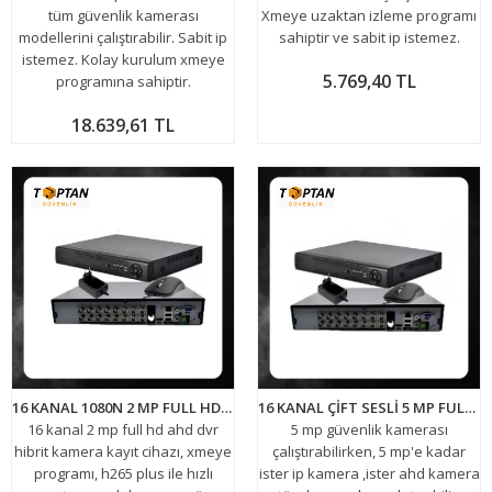
tüm güvenlik kamerası
Xmeye uzaktan izleme programı
modellerini çalıştırabilir. Sabit ip
sahiptir ve sabit ip istemez.
istemez. Kolay kurulum xmeye
5.769,40 TL
programına sahiptir.
18.639,61 TL
16 KANAL 1080N 2 MP FULL HD 5IN1 HİBRİT H265+ FONKSİYONEL KAMERA KAYIT CİHAZI DVR ARNA-4016
16 KANAL ÇİFT SESLİ 5 MP FULL HD 5IN1 HİBRİT H265+ FONKSİYONEL KAMERA KAYIT CİHAZI DVR ARNA-4516
16 kanal 2 mp full hd ahd dvr
5 mp güvenlik kamerası
hibrit kamera kayıt cihazı, xmeye
çalıştırabilirken, 5 mp'e kadar
programı, h265 plus ile hızlı
ister ip kamera ,ister ahd kamera