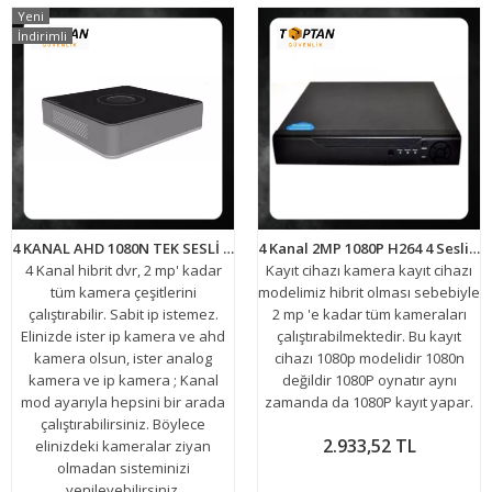
Yeni
İndirimli
4 KANAL AHD 1080N TEK SESLİ HİBRİT DVR XMEYE KAMERA KAYIT CİHAZI ARNA-4442
4 Kanal 2MP 1080P H264 4 Sesli Dvr Güvenlik kamerası Kayıt Cihazı ARNA-1852
4 Kanal hibrit dvr, 2 mp' kadar
Kayıt cihazı kamera kayıt cihazı
tüm kamera çeşitlerini
modelimiz hibrit olması sebebiyle
çalıştırabilir. Sabit ip istemez.
2 mp 'e kadar tüm kameraları
Elinizde ister ip kamera ve ahd
çalıştırabilmektedir. Bu kayıt
kamera olsun, ister analog
cihazı 1080p modelidir 1080n
kamera ve ip kamera ; Kanal
değildir 1080P oynatır aynı
mod ayarıyla hepsini bir arada
zamanda da 1080P kayıt yapar.
çalıştırabilirsiniz. Böylece
2.933,52 TL
elinizdeki kameralar ziyan
olmadan sisteminizi
yenileyebilirsiniz.