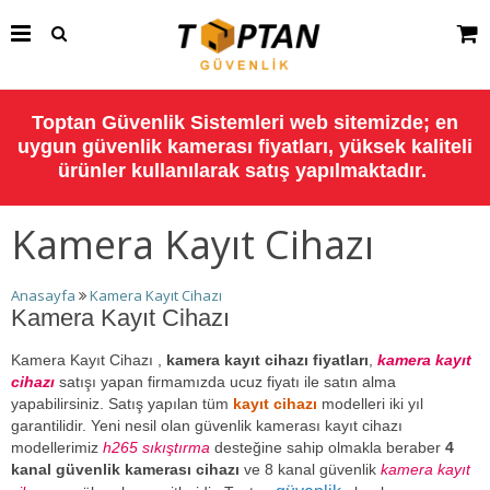
Toptan Güvenlik Sistemleri web sitemizde; en
uygun güvenlik kamerası fiyatları, yüksek kaliteli
ürünler kullanılarak satış yapılmaktadır.
Kamera Kayıt Cihazı
Anasayfa
Kamera Kayıt Cihazı
Kamera Kayıt Cihazı
Kamera Kayıt Cihazı ,
kamera kayıt cihazı fiyatları
,
kamera kayıt
cihazı
satışı yapan firmamızda ucuz fiyatı ile satın alma
yapabilirsiniz. Satış yapılan tüm
kayıt cihazı
modelleri iki yıl
garantilidir. Yeni nesil olan güvenlik kamerası kayıt cihazı
modellerimiz
h265 sıkıştırma
desteğine sahip olmakla beraber
4
kanal güvenlik kamerası cihazı
ve 8 kanal güvenlik
kamera kayıt