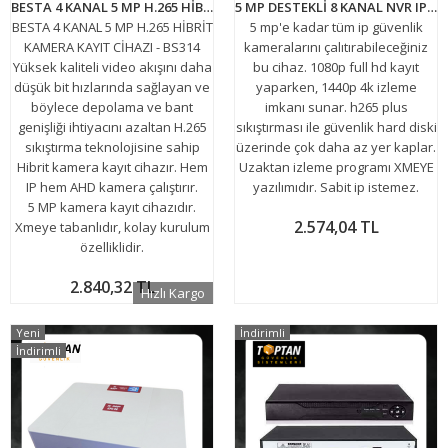
BESTA 4 KANAL 5 MP H.265 HİBRİT KAMERA KAYIT CİHAZI - BS314
5 MP DESTEKLİ 8 KANAL NVR IP Kamera Kayıt Cihazı ARNA-4805
BESTA 4 KANAL 5 MP H.265 HİBRİT
5 mp'e kadar tüm ip güvenlik
KAMERA KAYIT CİHAZI - BS314
kameralarını çalıtırabileceğiniz
Yüksek kaliteli video akışını daha
bu cihaz. 1080p full hd kayıt
düşük bit hızlarında sağlayan ve
yaparken, 1440p 4k izleme
böylece depolama ve bant
imkanı sunar. h265 plus
genişliği ihtiyacını azaltan H.265
sıkıştırması ile güvenlik hard diski
sıkıştırma teknolojisine sahip
üzerinde çok daha az yer kaplar.
Hibrit kamera kayıt cihazır. Hem
Uzaktan izleme programı XMEYE
IP hem AHD kamera çalıştırır.
yazılımıdır. Sabit ip istemez.
5 MP kamera kayıt cihazıdır.
2.574,04 TL
Xmeye tabanlıdır, kolay kurulum
özelliklidir.
2.840,32 TL
Hızlı Kargo
Yeni
İndirimli
İndirimli