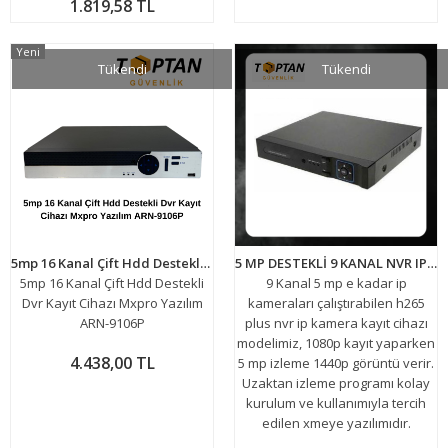
1.819,58 TL
Yeni
Tükendi
Tükendi
5mp 16 Kanal Çift Hdd Destekli Dvr Kayıt Cihazı Mxpro Yazılım ARN-9106P
5 MP DESTEKLİ 9 KANAL NVR IP Kamera Kayıt Cihazı H-265 ARNA-4169
5mp 16 Kanal Çift Hdd Destekli
9 Kanal 5 mp e kadar ip
Dvr Kayıt Cihazı Mxpro Yazılım
kameraları çalıştırabilen h265
ARN-9106P
plus nvr ip kamera kayıt cihazı
modelimiz, 1080p kayıt yaparken
4.438,00 TL
5 mp izleme 1440p görüntü verir.
Uzaktan izleme programı kolay
kurulum ve kullanımıyla tercih
edilen xmeye yazılımıdır.