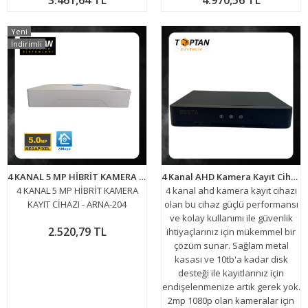
3.461,64 TL
4.970,56 TL
Yeni
İndirimli
4 KANAL 5 MP HİBRİT KAMERA KAYIT CİHAZI - ARNA-204
4 Kanal AHD Kamera Kayıt Cihazı Xmeye ARN-1704HD
4 KANAL 5 MP HİBRİT KAMERA
4 kanal ahd kamera kayıt cihazı
KAYIT CİHAZI - ARNA-204
olan bu cihaz güçlü performansı
ve kolay kullanımı ile güvenlik
2.520,79 TL
ihtiyaçlarınız için mükemmel bir
çözüm sunar. Sağlam metal
kasası ve 10tb'a kadar disk
desteği ile kayıtlarınız için
endişelenmenize artık gerek yok.
2mp 1080p olan kameralar için