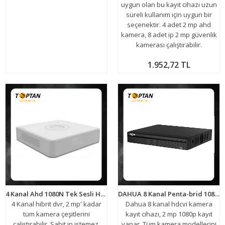
uygun olan bu kayıt cihazı uzun
süreli kullanım için uygun bir
seçenektir. 4 adet 2 mp ahd
kamera, 8 adet ip 2 mp güvenlik
kamerası çalıştırabilir.
1.952,72 TL
4 Kanal Ahd 1080N Tek Sesli Hibrit Dvr Xmeye Kamera Kayıt Cihazı ARNA-4042
DAHUA 8 Kanal Penta-brid 1080P Kompakt 1U Dijital Video Kaydedici XVR5108HS-X
4 Kanal hibrit dvr, 2 mp' kadar
Dahua 8 kanal hdcvi kamera
tüm kamera çeşitlerini
kayıt cihazı, 2 mp 1080p kayıt
çalıştırabilir. Sabit ip istemez.
yapar. Tüm kamera modellerini