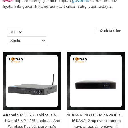
güvenlik
cihazı
popüler olan çeşitleridir. Toptan
olarak en ucuz
fiyatları ile güvenlik kamerası kayıt cihazı satışı yapmaktayız.
Stoktakiler
4 Kanal 5 MP H265 Kablosuz Ahd Wireless Kayıt Cihazı ARNA-4204
16 KANAL 1080P 2 MP NVR IP KAMERA KAYIT CİHAZI ARNA-4116
4 Kanal 5 MP H265 Kablosuz Ahd
16 KANAL 2 mp nvr ip kamera
Wireless Kayıt Cihazı 5 mp'e
kayıt cihazı, 2 mp güvenlik