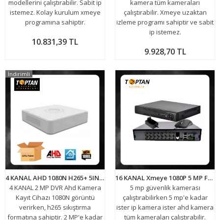
modellerini çalıştırabilir. Sabit ip
kamera tüm kameraları
istemez. Kolay kurulum xmeye
çalıştırabilir. Xmeye uzaktan
programına sahiptir.
izleme programı sahiptir ve sabit
ip istemez.
10.831,39 TL
9.928,70 TL
İndirimli
4 KANAL AHD 1080N H265+ 5IN1 HİBRİT DVR XMEYE KAMERA KAYIT CİHAZI ARNA-4042 EKONOMİK 10 LU PAKET
16 KANAL Xmeye 1080P 5 MP FULL HD 5IN1 HİBRİT H265+ FONKSİYONEL KAMERA KAYIT CİHAZI DVR ARNA-4516
4 KANAL 2 MP DVR Ahd Kamera
5 mp güvenlik kamerası
Kayıt Cihazı 1080N görüntü
çalıştırabilirken 5 mp'e kadar
verirken, h265 sıkıştırma
ister ip kamera ister ahd kamera
formatına sahiptir. 2 MP'e kadar
tüm kameraları çalıştırabilir.