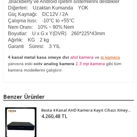
,Blackberry ve Android işletim sistemlerini destekler
Diğerleri: Uzaktan Kumanda YOK
Güç Kaynağı: DC12V / 2A
Çalışma Isısı: -10°C to +55°C
Nem Oranı: 10% ~ 90% Nem
Boyutlar: U x G x Y(DVR) 260*225*43mm
Ağırlık: KG 2 kg
Garanti Süresi: 3 YIL
4 kanal metal kasa xmeye dvr
ahd kamera
ve
ip kamera
yanısıra eski
cctv analog kamera
1.3 mp kamera
gibi tüm
kamera modellerini çalıştırır.
Benzer Ürünler
Besta 4 Kanal AHD Kamera Kayıt Cihazı Xmeye KD-704HD
4.260,48 TL