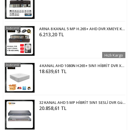
İndirimli
ARNA 8 KANAL 5 MP H.265+ AHD DVR XMEYE KAMERA KAYIT CİHAZI - 3 TB 7/24 GÜVENLİK HARDDİSKİ DAHİL
6.213,20 TL
Hızlı Kargo
İndirimli
4 KANAL AHD 1080N H265+ 5IN1 HİBRİT DVR XMEYE KAMERA KAYIT CİHAZI ARNA-4042 EKONOMİK 10 LU PAKET
18.639,61 TL
32 KANAL AHD 5 MP HİBRİT 5IN1 SESLİ DVR Güvenlik Kamerası Kayıt Cihazı ARNA-4035
20.858,61 TL