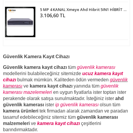
5 MP 4 KANAL Xmeye Ahd Hibrit 5IN1 HİBRİT H265+ Kamera Kayıt Cihazı ARNA-4004
3.106,60 TL
Güvenlik Kamera Kayıt Cihazı
Güvenlik kamera kayıt cihazı
tüm
güvenlik kamerası
modellerini bulabileceğiniz sitemizde
ucuz kamera kayıt
cihazı
bulmak mümkün. Kaliteden ödün vermeden
güvenlik
kamerası
ve
kamera kayıt cihazı
yanında tüm
güvenlik
kamerası mazelemeleri
en uygun fiyatlarla ister toptan ister
perakende olarak satışa sunulmaktadır. İsteğiniz ister
ahd
güvenlik kamerası
ister
ip güvenlik kamerası
olsun tüm
kamera ürünleri
tek firmadan alarak zamandan ve paradan
tasarruf edebileceğiniz sitemiz tüm
güvenlik kamerası
malzemeleri
ve
kamera kayıt cihazı
çeşitlerini
barındırmaktadır.