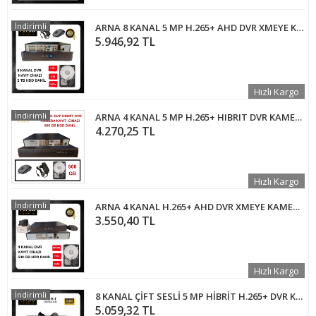
İndirimli
ARNA 8 KANAL 5 MP H.265+ AHD DVR XMEYE KAMERA KAYIT CİHAZI - 2 TB 7/24 GÜVENLİK HARDDİSKİ DAHİL
5.946,92 TL
Hızlı Kargo
İndirimli
ARNA 4 KANAL 5 MP H.265+ HIBRIT DVR KAMERA KAYIT CİHAZI 500 GB HDD DAHİL - 45500
4.270,25 TL
Hızlı Kargo
İndirimli
ARNA 4 KANAL H.265+ AHD DVR XMEYE KAMERA KAYIT CİHAZI - 500 GB 7/24 GÜVENLİK HARDDİSKİ DAHİL
3.550,40 TL
Hızlı Kargo
İndirimli
8 KANAL ÇİFT SESLİ 5 MP HİBRİT H.265+ DVR KAYIT CİHAZI- ARNA-4508
5.059,32 TL