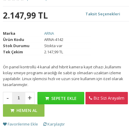
2.147,99 TL
Taksit Seçenekleri
Marka
ARNA
Ürün Kodu
ARNA-4142
Stok Durumu
Stokta var
Tek Çekim
2.147,99 TL
Ön panel kontrollü 4 kanal ahd hibrit kamera kayıt cihazı ,kullanımı
kolay xmeye programı aracılığı ile sabit ip olmadan uzaktan izleme
yapılabilir. Linux işlemcisi hızlı ve uzun süre kullanım için özel olarak
tasarlanmıştır.
-
+
Biz Sizi Arayalım
SEPETE EKLE
HEMEN AL
Favorilerime Ekle
Karşılaştır