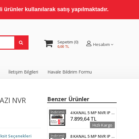
 ürünler kullanılarak satış yapılmaktadır.
Sepetim
0
Hesabım
0,00 TL
İletişim Bilgileri
Havale Bildirim Formu
AZI NVR
Benzer Ürünler
İndirimli
4 KANAL 5 MP NVR IP KAMERA KAYIT CİHAZI 4 TB HARDDİSK DAHİL
7.899,64 TL
Hızlı Kargo
ksit Seçenekleri
İndirimli
8 KANAL 5 MP NVR IP KAMERA KAYIT CİHAZI 2 TB HARDDİSK DAHİL