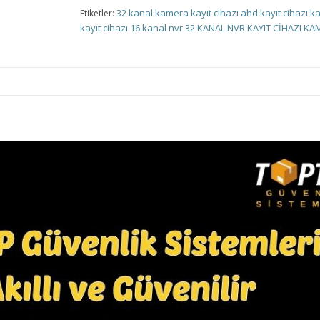
32 kanal kamera kayıt cihazı
ahd kayıt cihazı
ka
Etiketler:
kayıt cihazı
16 kanal nvr
32 KANAL NVR KAYIT CİHAZI
KAM