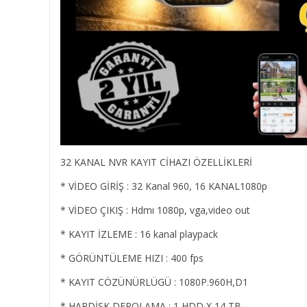
32 KANAL NVR KAYIT CİHAZI ÖZELLİKLERİ
* VİDEO GİRİŞ : 32 Kanal 960, 16 KANAL1080p
* VİDEO ÇIKIŞ : Hdmı 1080p, vga,video out
* KAYIT İZLEME : 16 kanal playpack
* GÖRÜNTÜLEME HIZI : 400 fps
* KAYIT CÖZÜNÜRLÜGÜ : 1080P.960H,D1
* HARDİSK DEPOLAMA : 1 HDD X 14 TB