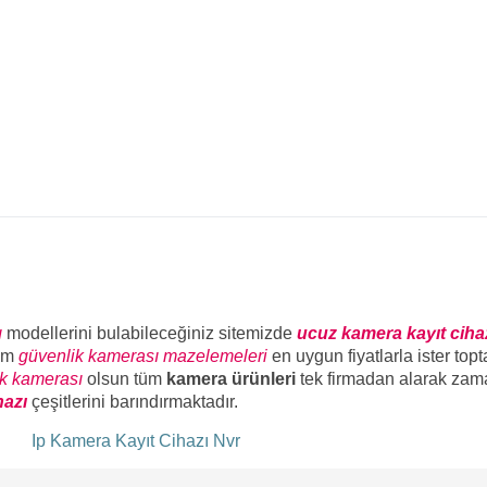
ı
modellerini bulabileceğiniz sitemizde
ucuz kamera kayıt ciha
üm
güvenlik kamerası mazelemeleri
en uygun fiyatlarla ister top
ik kamerası
olsun tüm
kamera ürünleri
tek firmadan alarak zam
hazı
çeşitlerini barındırmaktadır.
ı
Ip Kamera Kayıt Cihazı Nvr