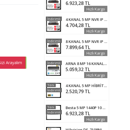
6.923,28 TL
Hızlı Kargo
İndirimli
4 KANAL 5 MP NVR IP KAMERA KAYIT CİHAZI 1 TB HARDDİSK DAHİL
4.704,28 TL
Hızlı Kargo
İndirimli
8 KANAL 5 MP NVR IP KAMERA KAYIT CİHAZI 4 TB HARDDİSK DAHİL
7.899,64 TL
Hızlı Kargo
izi Arayalım
EMEN AL
İndirimli
ARNA 8 MP 16 KANAL H.265+ XMEYE YAZILIM NVR IP KAMERA KAYIT CİHAZI ARN-3618
5.059,32 TL
Hızlı Kargo
Yeni
4 KANAL 5 MP HİBRİT KAMERA KAYIT CİHAZI - ARNA-204
İndirimli
2.520,79 TL
Yeni
Besta 5 MP 1440P 10 Kanal H265 Xmeye NVR Ip Kamera Kayıt Cihazı KD-510
İndirimli
6.923,28 TL
Hızlı Kargo
Hikvision DS-7108NI-Q1, 8 Kanal NVR Kayıt Cihazı.