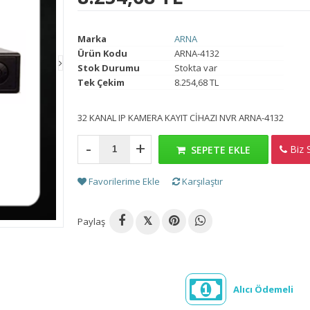
Marka
ARNA
Ürün Kodu
ARNA-4132
Stok Durumu
Stokta var
Tek Çekim
8.254,68 TL
32 KANAL IP KAMERA KAYIT CİHAZI NVR ARNA-4132
-
+
Biz S
H
SEPETE EKLE
Favorilerime Ekle
Karşılaştır
Paylaş
𝕏
Alıcı Ödemeli