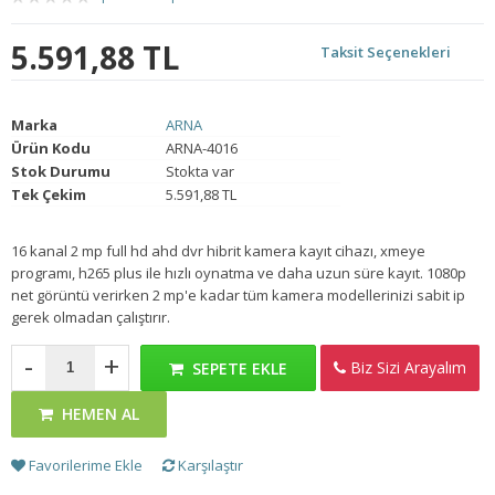
5.591,88 TL
Taksit Seçenekleri
Marka
ARNA
Ürün Kodu
ARNA-4016
Stok Durumu
Stokta var
Tek Çekim
5.591,88 TL
16 kanal 2 mp full hd ahd dvr hibrit kamera kayıt cihazı, xmeye
programı, h265 plus ile hızlı oynatma ve daha uzun süre kayıt. 1080p
net görüntü verirken 2 mp'e kadar tüm kamera modellerinizi sabit ip
gerek olmadan çalıştırır.
-
+
Biz Sizi Arayalım
SEPETE EKLE
HEMEN AL
Favorilerime Ekle
Karşılaştır