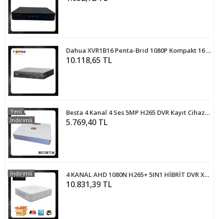
Dahua XVR1B16 Penta-Brid 1080P Kompakt 16 Kanal Video Kayıt Cihazı
10.118,65 TL
Yeni
Besta 4 Kanal 4 Ses 5MP H265 DVR Kayıt Cihazı Xmeye BS-304
İndirimli
5.769,40 TL
İndirimli
4 KANAL AHD 1080N H265+ 5IN1 HİBRİT DVR XMEYE KAMERA KAYIT CİHAZI ARNA-4042 EKONOMİK 5'Lİ PAKET
10.831,39 TL