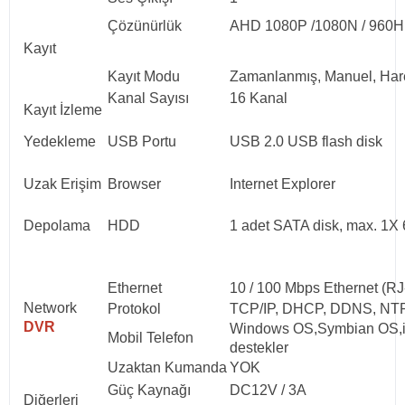
Çözünürlük
AHD 1080P /1080N / 960H
Kayıt
Kayıt Modu
Zamanlanmış, Manuel, Harek
Kanal Sayısı
16 Kanal
Kayıt İzleme
Yedekleme
USB Portu
USB 2.0 USB flash disk
Uzak Erişim
Browser
Internet Explorer
Depolama
HDD
1 adet SATA disk, max. 1X
Ethernet
10 / 100 Mbps Ethernet (RJ
Network
Protokol
TCP/IP, DHCP, DDNS, NT
DVR
Windows OS,Symbian OS,iPh
Mobil Telefon
destekler
Uzaktan Kumanda
YOK
Güç Kaynağı
DC12V / 3A
Diğerleri