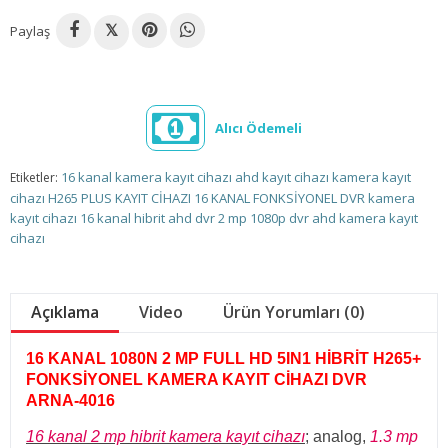
Paylaş
𝕏
Alıcı Ödemeli
16 kanal kamera kayıt cihazı
ahd kayıt cihazı
kamera kayıt
Etiketler:
cihazı
H265 PLUS KAYIT CİHAZI
16 KANAL FONKSİYONEL DVR
kamera
kayıt cihazı
16 kanal hibrit ahd dvr
2 mp 1080p dvr
ahd kamera kayıt
cihazı
Açıklama
Video
Ürün Yorumları (0)
16 KANAL 1080N 2 MP FULL HD 5IN1 HİBRİT H265+
FONKSİYONEL KAMERA KAYIT CİHAZI DVR
ARNA-4016
16 kanal 2 mp hibrit kamera kayıt cihazı
; analog,
1.3 mp