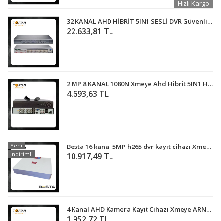
Hızlı Kargo
32 KANAL AHD HİBRİT 5IN1 SESLİ DVR Güvenlik Kamerası Kayıt Cihazı ARNA-4032
22.633,81 TL
2 MP 8 KANAL 1080N Xmeye Ahd Hibrit 5IN1 HİBRİT H265 Kamera Kayıt Cihazı ARNA-4082
4.693,63 TL
Yeni
Besta 16 kanal 5MP h265 dvr kayıt cihazı Xmeye BS-316
İndirimli
10.917,49 TL
4 Kanal AHD Kamera Kayıt Cihazı Xmeye ARN-1704HD
1.952,72 TL