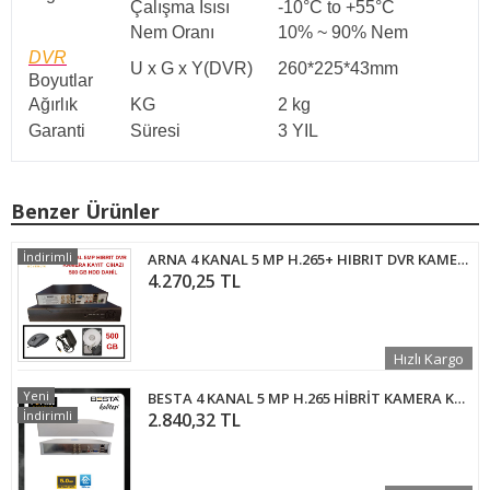
Çalışma Isısı
-10°C to +55°C
Nem Oranı
10% ~ 90% Nem
DVR
U x G x Y(DVR)
260*225*43mm
Boyutlar
Ağırlık
KG
2 kg
Garanti
Süresi
3 YIL
Benzer Ürünler
İndirimli
ARNA 4 KANAL 5 MP H.265+ HIBRIT DVR KAMERA KAYIT CİHAZI 500 GB HDD DAHİL - 45500
4.270,25 TL
Hızlı Kargo
Yeni
BESTA 4 KANAL 5 MP H.265 HİBRİT KAMERA KAYIT CİHAZI - BS314
İndirimli
2.840,32 TL