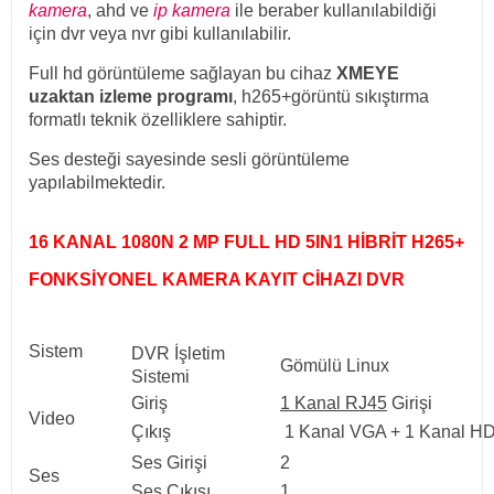
kamera
, ahd ve
ip kamera
ile beraber kullanılabildiği
için dvr veya nvr gibi kullanılabilir.
Full hd görüntüleme sağlayan bu cihaz
XMEYE
uzaktan izleme programı
, h265+görüntü sıkıştırma
formatlı teknik özelliklere sahiptir.
Ses desteği sayesinde sesli görüntüleme
yapılabilmektedir.
16 KANAL 1080N 2 MP FULL HD 5IN1 HİBRİT H265+
FONKSİYONEL KAMERA KAYIT CİHAZI DVR
Sistem
DVR İşletim
Gömülü Linux
Sistemi
Giriş
1 Kanal RJ45
Girişi
Video
Çıkış
1 Kanal VGA + 1 Kanal H
Ses Girişi
2
Ses
Ses Çıkışı
1