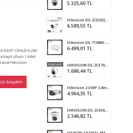
5.325,60 TL
Hikvision DS-2CD2021G1-I 2MP IP Mini IR Bullet Kamera
6.589,55 TL
Hikvision DS-7108NI-Q1, 8 Kanal NVR Kayıt Cihazı.
6.499,01 TL
 KAYIT CİHAZI H.265
a kayıt cihazı 1 Adet
Kanal Hikvision
İndirimli
HIKVISION DS-2CE76D0T-EXIPF TURBO HD DOME GÜVENLİK KAMERASI - 2CE76D0T-EXIPF
1.686,44 TL
izi Arayalım
EMEN AL
Hikvision 2.0 MP 3.6mm 1080P HD TVI EXIR 4 in 1 IR Bullet Kamera DS-2CE16D0T-IT5F
4.964,35 TL
HIKVISION DS-2CE56D0T-IRPF HD1080P Indoor IR Turret Kamera
2.346,82 TL
HAIKON 4 KANAL 6MP DESTEĞİ 1xHDMI,1xVGA,1 SATA NVR KAYIT CİHAZI (DS-7104NI-Q1)