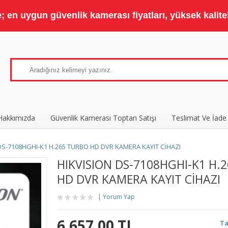
 en uygun güvenlik kamerası fiyatları, yüksek kaliteli
Hakkımızda
Güvenlik Kamerası Toptan Satışı
Teslimat Ve İade
DS-7108HGHI-K1 H.265 TURBO HD DVR KAMERA KAYIT CİHAZI
HIKVISION DS-7108HGHI-K1 H.
HD DVR KAMERA KAYIT CİHAZI
Yorum Yap
6.657,00 TL
Ta