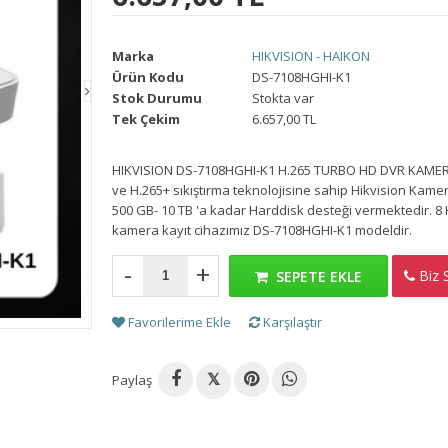
Marka
HIKVISION - HAIKON
Ürün Kodu
DS-7108HGHI-K1
Stok Durumu
Stokta var
Tek Çekim
6.657,00 TL
HIKVISION DS-7108HGHI-K1 H.265 TURBO HD DVR KAMERA
ve H.265+ sıkıştırma teknolojisine sahip Hikvision Kamer
500 GB- 10 TB 'a kadar Harddisk desteği vermektedir. 8 
kamera kayıt cihazımız DS-7108HGHI-K1 modeldir.
-
+
Biz S
H
SEPETE EKLE
Favorilerime Ekle
Karşılaştır
Paylaş
𝕏