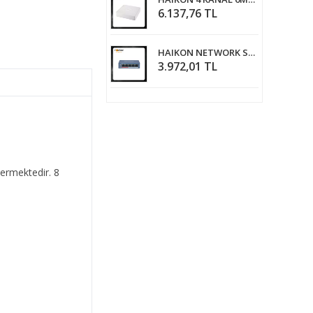
6.137,76 TL
HAIKON NETWORK SWITCH DS-3E0105P-E/M(B) 4 x 10/100
3.972,01 TL
vermektedir. 8