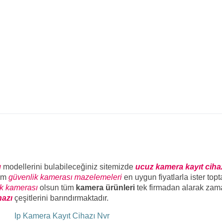
ı
modellerini bulabileceğiniz sitemizde
ucuz kamera kayıt ciha
üm
güvenlik kamerası mazelemeleri
en uygun fiyatlarla ister top
ik kamerası
olsun tüm
kamera ürünleri
tek firmadan alarak zam
hazı
çeşitlerini barındırmaktadır.
ı
Ip Kamera Kayıt Cihazı Nvr