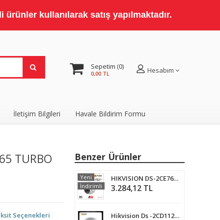
 ürünler kullanılarak satış yapılmaktadır.
Sepetim
0
Hesabım
0,00 TL
İletişim Bilgileri
Havale Bildirim Formu
265 TURBO
Benzer Ürünler
Yeni
HIKVISION DS-2CE76D0T-ITPFS 2.0 MP HD TVI 4 in 1 SESLİ DOME GÜVENLİK KAMERASI
İndirimli
3.284,12 TL
ksit Seçenekleri
Hikvision Ds -2CD1123G0F-I 2mp Ip Network Dome Kamera