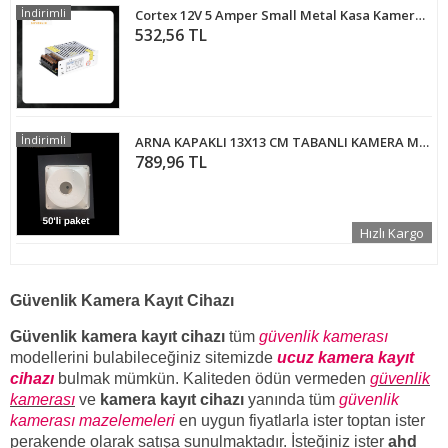
İndirimli
Cortex 12V 5 Amper Small Metal Kasa Kamera Adaptörü MA-1205SM
532,56 TL
İndirimli
ARNA KAPAKLI 13X13 CM TABANLI KAMERA MUHAFAZA BUAT KUTUSU 50'Lİ PAKET - ARN1350
789,96 TL
Hızlı Kargo
Güvenlik Kamera Kayıt Cihazı
Güvenlik kamera kayıt cihazı
tüm
güvenlik kamerası
modellerini bulabileceğiniz sitemizde
ucuz kamera kayıt
cihazı
bulmak mümkün. Kaliteden ödün vermeden
güvenlik
kamerası
ve
kamera kayıt cihazı
yanında tüm
güvenlik
kamerası mazelemeleri
en uygun fiyatlarla ister toptan ister
perakende olarak satışa sunulmaktadır. İsteğiniz ister
ahd