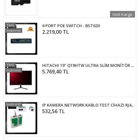
Hızlı Kargo
Yeni
6 PORT POE SWITCH - BST620
İndirimli
2.219,00 TL
Yeni
HITACHI 19" Q19HTW ULTRA SLİM MONİTÖR - Q19HTW
İndirimli
5.769,40 TL
İndirimli
IP KAMERA NETWORK KABLO TEST CİHAZI RJ45 RJ11 - ARNA 4511
532,56 TL