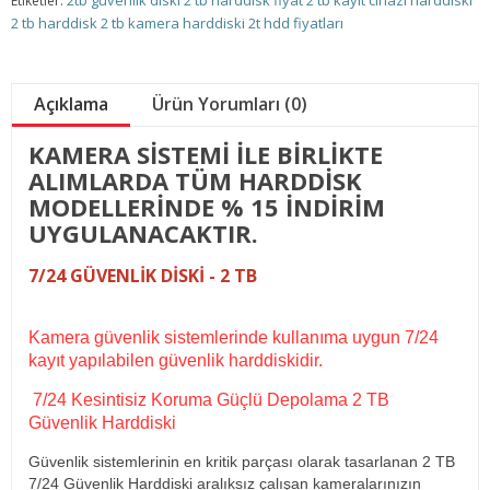
2tb güvenlik diski
2 tb harddisk fiyat
2 tb kayıt cihazı harddiski
Etiketler:
2 tb harddisk
2 tb kamera harddiski
2t hdd fiyatları
Açıklama
Ürün Yorumları (0)
KAMERA SİSTEMİ İLE BİRLİKTE
ALIMLARDA TÜM HARDDİSK
MODELLERİNDE % 15 İNDİRİM
UYGULANACAKTIR.
7/24 GÜVENLİK DİSKİ - 2 TB
Kamera güvenlik sistemlerinde kullanıma uygun 7/24
kayıt yapılabilen güvenlik harddiskidir.
7/24 Kesintisiz Koruma Güçlü Depolama 2 TB
Güvenlik Harddiski
Güvenlik sistemlerinin en kritik parçası olarak tasarlanan 2 TB
7/24 Güvenlik Harddiski aralıksız çalışan kameralarınızın