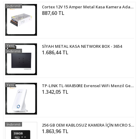
İndirimli
Cortex 12V 15 Amper Metal Kasa Kamera Adaptörü MA-1215A
887,60 TL
Yeni
SİYAH METAL KASA NETWORK BOX - 3654
İndirimli
1.686,44 TL
Yeni
TP-LINK TL-WA850RE Evrensel WiFi Menzil Genişletici
1.342,05 TL
İndirimli
256 GB OEM KABLOSUZ KAMERA İÇİN MICRO SD KART
1.863,96 TL