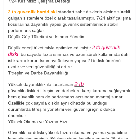
7/24 Kesintisiz Çalışma Desteği
2 tb güvenlik harddiski
standart sabit disklerin aksine sürekli
çalışan sistemlere özel olarak tasarlanmıştır. 7/24 aktif çalışma
koşullarına dayanıklı yapısı güvenlik sistemlerinde stabil
performans sağlar.
Düşük Güç Tüketimi ve Isınma Yönetim
2 tb güvenlik
Düşük enerji tüketimiyle optimize edilmiştir
diski
bu sayede fazla ısınmaz ve uzun süreli kullanımda dahi
istikrarını korur. Isınmayı önleyen yapısı 2Tb disk ömrünü
uzatır ve veri güvenilirliğini artırır.
Titreşim ve Darbe Dayanıklılığı
2 tb
Yüksek dayanıklılık ile tasarlanan
güvenlik diskleri titreşim ve darbelere karşı koruma sağlayarak
hem güvenlik hem de performans açısından avantaj sunar.
Özellikle çok sayıda diskin aynı cihazda bulunduğu
durumlarda titreşim yönetimi veri güvenliği için oldukça
önemlidir.
Yüksek Okuma ve Yazma Hızı
Güvenlik harddiski yüksek hızda okuma ve yazma yapabilme
kapasitesine sahiptir. Böylece video kayıtları anında
2tb
diske