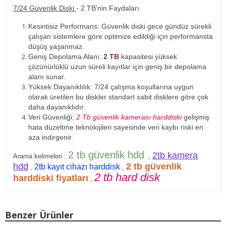
7/24 Güvenlik Diski
- 2 TB'nin Faydaları
Kesintisiz Performans: Güvenlik diski gece gündüz sürekli
çalışan sistemlere göre optimize edildiği için performansta
düşüş yaşanmaz.
Geniş Depolama Alanı:
2 TB
kapasitesi yüksek
çözünürlüklü uzun süreli kayıtlar için geniş bir depolama
alanı sunar.
Yüksek Dayanıklılık: 7/24 çalışma koşullarına uygun
olarak üretilen bu diskler standart sabit disklere göre çok
daha dayanıklıdır.
Veri Güvenliği:
2 Tb güvenlik kamerası harddiski
gelişmiş
hata düzeltme teknolojileri sayesinde veri kaybı riski en
aza indirgenir.
2 tb güvenlik hdd
2tb kamera
Arama kelimeleri :
,
hdd
2 tb güvenlik
2tb kayıt cihazı harddisk
,
,
2 tb hard disk
harddiski fiyatları
,
Benzer Ürünler