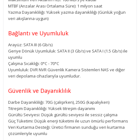
MTBF (Arızalar Arası Ortalama Süre): 1 milyon saat
Yazma Dayanıklılığı: Yüksek yazma dayanıklılığı (Günlük yoğun
veri akışlarına uygun)
Bağlantı ve Uyumluluk
Arayüz: SATA III (6 Gb/s)
Geriye Dönük Uyumluluk: SATA II (3 Gb/s) ve SATA I (1.5 Gb/s) ile
uyumlu
Çalışma Sıcaklığı: 0°C - 70°C
Uyumluluk: DVR NVR Güvenlik Kamera Sistemleri NAS ve diğer
veri depolama cihazlarıyla uyumludur.
Güvenlik ve Dayanıklılık
Darbe Dayanıklılığı: 70G (çalışırken), 250G (kapalıyken)
Titreşim Dayanıklılığı: Yüksek titreşim dayanımı
Gürültü Seviyesi: Düşük gürültü seviyesi ile sessiz çalışma
Güç Tüketimi: Düşük enerji tüketimi ile uzun ömürlü performans
Veri Kurtarma Desteği: Üretici firmanın sunduğu veri kurtarma
çözümleriyle uyumlu