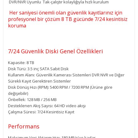
DVR/NVR Uyumlu Tak-çalıştır kolaylığıyla hızlı kurulum
Her saniyesi önemli olan güvenlik kayıtlarınız için
profesyonel bir çözüm 8 TB gücünde 7/24 kesintisiz
koruma
7/24 Güvenlik Diski Genel Özellikleri
Kapasite: 8 TB
Disk Türü: 3.5 inç SATA Sabit Disk
Kullanım Alanı: Güvenlik Kamerası Sistemleri DVR NVR ve Diğer
Sürekli Kayıt Gerektiren Sistemler
Disk Dönüş Hızı (RPM): 5400 RPM / 7200 RPM (Ürüne göre
değişebilir)
Önbellek: 128 MB / 256 MB
Desteklenen Akış Sayısı: 64 HD video akışı
Çalışma Süresi: 7/24 Kesintisiz Kayıt
Performans
Maksimum Veri Aktarım Hızı: 180 MB/s’ye kadar