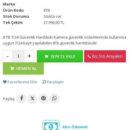
Marka
Ürün Kodu
8TB
Stok Durumu
Stokta var
Tek Çekim
37.996,00 TL
8 TB 7/24 Güvenlik Harddiski Kamera güvenlik sistemlerinde kullanıma
uygun 7/24 kayıt yapılabilen 8Tb güvenlik harddiskidir.
-
+
Biz Sizi Arayalım
SEPETE EKLE
HEMEN AL
Favorilerime Ekle
Karşılaştır
Paylaş
𝕏
Alıcı Ödemeli