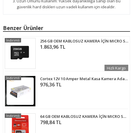
Uzun Ömürlü Kullanım: Yüksek dayanıklılığa sahip olan bu
güvenlik hard diskleri uzun vadeli kullanım için idealdir.
Benzer Ürünler
İndirimli
256 GB OEM KABLOSUZ KAMERA İÇİN MICRO SD KART
1.863,96 TL
Hızlı Kargo
İndirimli
Cortex 12V 10 Amper Metal Kasa Kamera Adaptörü MA-1210A
976,36 TL
İndirimli
64 GB OEM KABLOSUZ KAMERA İÇİN MICRO SD KART
798,84 TL