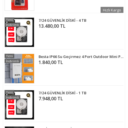
Hızlı Kargo
Yeni
7/24 GÜVENLİK DİSKİ - 4 TB
İndirimli
13.480,00 TL
Yeni
Besta IP66 Su Geçirmez 4 Port Outdoor Mini PoE Extender 3 Çıkış 1 Giriş , IEEE 802.3af/at 4 Kanal PoE Tekrarlayıcı
İndirimli
1.840,00 TL
Yeni
7/24 GÜVENLİK DİSKİ - 1 TB
İndirimli
7.948,00 TL