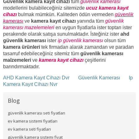
Güvenlik kamera kayıt cihazı
tüm
güvenlik kamerası
modellerini bulabileceğiniz sitemizde
ucuz kamera kayıt
cihazı
bulmak mümkün. Kaliteden ödün vermeden
güvenlik
kamerası
ve
kamera kayıt cihazı
yanında tüm
güvenlik
kamerası mazelemeleri
en uygun fiyatlarla ister toptan ister
perakende olarak satışa sunulmaktadır. İsteğiniz ister
ahd
güvenlik kamerası
ister
ip güvenlik kamerası
olsun tüm
kamera ürünleri
tek firmadan alarak zamandan ve paradan
tasarruf edebileceğiniz sitemiz tüm
güvenlik kamerası
malzemeleri
ve
kamera kayıt cihazı
çeşitlerini
barındırmaktadır.
AHD Kamera Kayıt Cihazı Dvr
Güvenlik Kamerası
Ip
Kamera Kayıt Cihazı Nvr
Blog
güvenlik kamerası seti fiyatları
ev kamera sistemi fiyatları
ev kamera seti fiyatları
güvenlik kamera sistemi fiyat