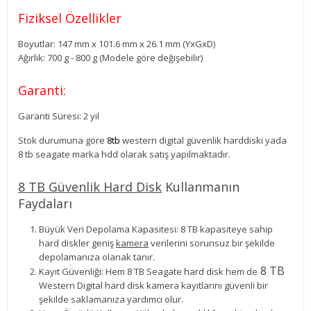
Fiziksel Özellikler
Boyutlar: 147 mm x 101.6 mm x 26.1 mm (YxGxD)
Ağırlık: 700 g - 800 g (Modele göre değişebilir)
Garanti:
Garanti Süresi: 2 yıl
Stok durumuna göre
8tb
western digital güvenlik harddiski yada
8 tb seagate marka hdd olarak satış yapılmaktadır.
8 TB Güvenlik Hard Disk
Kullanmanın
Faydaları
Büyük Veri Depolama Kapasitesi: 8 TB kapasiteye sahip
hard diskler geniş
kamera
verilerini sorunsuz bir şekilde
depolamanıza olanak tanır.
8 TB
Kayıt Güvenliği: Hem 8 TB Seagate hard disk hem de
Western Digital hard disk kamera kayıtlarını güvenli bir
şekilde saklamanıza yardımcı olur.