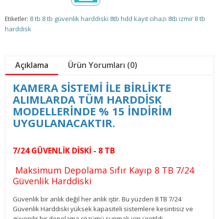
8 tb
8 tb güvenlik harddiski
8tb hdd
kayıt cihazı 8tb
izmir 8 tb
Etiketler:
harddisk
Açıklama
Ürün Yorumları (0)
KAMERA SİSTEMİ İLE BİRLİKTE
ALIMLARDA TÜM HARDDİSK
MODELLERİNDE % 15 İNDİRİM
UYGULANACAKTIR.
7/24 GÜVENLİK DİSKİ - 8 TB
Maksimum Depolama Sıfır Kayıp 8 TB 7/24
Güvenlik Harddiski
Güvenlik bir anlık değil her anlık iştir. Bu yüzden 8 TB 7/24
Güvenlik Harddiski yüksek kapasiteli sistemlere kesintisiz ve
güvenilir bir depolama çözümü sunmak için üretildi.