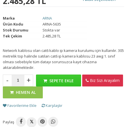
2.485,28 TL
Marka
ARNA
Ürün Kodu
ARNA-5635
Stok Durumu
Stokta var
Tek Çekim
2.485,28 TL
Network kablosu olan cat6 kablo ip kamera kurulumu için kullanılır. 305
metrelik top halinde satılan cat6 ip kamera kablosu 23 awg 1. sınıf
olması sebebiyle tüm datayı sorunsuzca kayıt cihazına
aktarabilmektedir.
-
+
Biz Sizi Arayalım
SEPETE EKLE
HEMEN AL
Favorilerime Ekle
Karşılaştır
Paylaş
𝕏