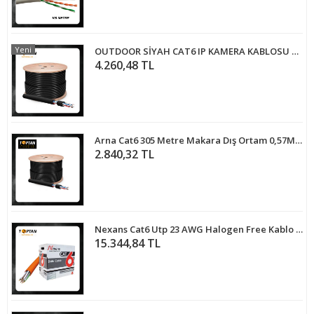
Yeni
OUTDOOR SİYAH CAT6 IP KAMERA KABLOSU 5OO METRE MAKARA ARNA-5035
4.260,48 TL
Arna Cat6 305 Metre Makara Dış Ortam 0,57MM Kesit Çift Ceketli Outdoor Kablo
2.840,32 TL
Nexans Cat6 Utp 23 AWG Halogen Free Kablo 305 Metre Full Bakır
15.344,84 TL