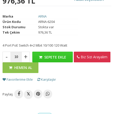
976,36 TL
Marka
ARNA
Ürün Kodu
ARNA-6204
Stok Durumu
Stokta var
Tek Çekim
976,36 TL
4 Port PoE Switch 4+2 Mbit 10/100 120 Watt
-
+
Biz Sizi Arayalım
SEPETE EKLE
HEMEN AL
Favorilerime Ekle
Karşılaştır
Paylaş
𝕏