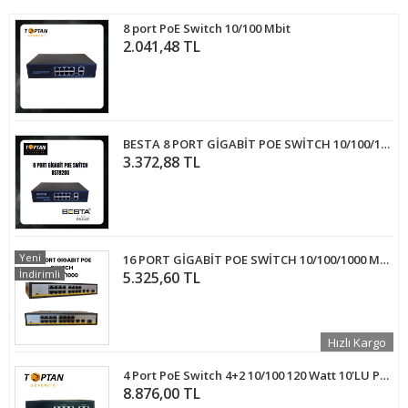
8 port PoE Switch 10/100 Mbit
2.041,48 TL
BESTA 8 PORT GİGABİT POE SWİTCH 10/100/1000 Mbps Gigabit BST820G
3.372,88 TL
Yeni
16 PORT GİGABİT POE SWİTCH 10/100/1000 Mbps
İndirimli
5.325,60 TL
Hızlı Kargo
4 Port PoE Switch 4+2 10/100 120 Watt 10'LU PAKET ARNA-620410
8.876,00 TL