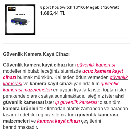
8 port PoE Switch 10/100 Megabit 120 Watt
1.686,44 TL
Güvenlik Kamera Kayıt Cihazı
Güvenlik kamera kayıt cihazı
tüm
güvenlik kamerası
modellerini bulabileceğiniz sitemizde
ucuz kamera kayıt
cihazı
bulmak mümkün. Kaliteden ödün vermeden
güvenlik
kamerası
ve
kamera kayıt cihazı
yanında tüm
güvenlik
kamerası mazelemeleri
en uygun fiyatlarla ister toptan ister
perakende olarak satışa sunulmaktadır. İsteğiniz ister
ahd
güvenlik kamerası
ister
ip güvenlik kamerası
olsun tüm
kamera ürünleri
tek firmadan alarak zamandan ve paradan
tasarruf edebileceğiniz sitemiz tüm
güvenlik kamerası
malzemeleri
ve
kamera kayıt cihazı
çeşitlerini
barındırmaktadır.