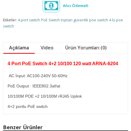
Alıcı Ödemeli
4 port switch
PoE Switch
toptan güvenlik poe switch
4 lü poe
Etiketler:
switch
Açıklama
Video
Ürün Yorumları (0)
4 Port PoE Switch 4+2 10/100 120 watt ARNA-6204
AC İnput: AC100-240V 50-60Hz
PoE Output : IEEE802.3af/at
10/100M POE +2 10/100M rRJ45 Uplink
4+2 portlu PoE switch
Benzer Ürünler