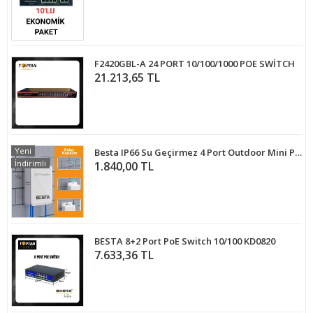
F2420GBL-A 24 PORT 10/100/1000 POE SWİTCH
21.213,65 TL
Yeni
Besta IP66 Su Geçirmez 4 Port Outdoor Mini PoE Extender 3 Çıkış 1 Giriş , IEEE 802.3af/at 4 Kanal PoE Tekrarlayıcı
İndirimli
1.840,00 TL
BESTA 8+2 Port PoE Switch 10/100 KD0820
7.633,36 TL