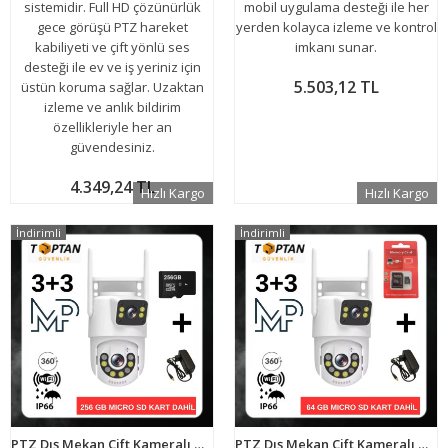
sistemidir. Full HD çözünürlük
mobil uygulama desteği ile her
gece görüşü PTZ hareket
yerden kolayca izleme ve kontrol
kabiliyeti ve çift yönlü ses
imkanı sunar.
desteği ile ev ve iş yeriniz için
5.503,12 TL
üstün koruma sağlar. Uzaktan
izleme ve anlık bildirim
özellikleriyle her an
güvendesiniz.
4.349,24 TL
Hızlı Kargo
Hızlı Kargo
İndirimli
İndirimli
PTZ Dış Mekan Çift Kameralı Gece Görüşlü Full Hd Ip Akıllı Güvenlik Kamerası 256 GB Micro SD Kart Dahil BB-17236
PTZ Dış Mekan Çift Kameralı Gece Görüşlü Full Hd Ip Akıllı Güvenlik Kamerası 64 GB Micro SD Kart Dahil BB-172364