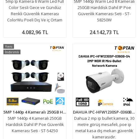
5mp Ip Kamera 6 Warm Led Full
5MP 1440p Warm Led 8 Kameralı
Color Sesli Gece ve Gündüz
250GB Harddisk Dahil IP Poe
Renkli Güvenlik Kamerası
Güvenlik Kamerası Seti - ST-
ColorWu Poeli Dış Ve iç Ortam
58250W
4.082,96 TL
24.142,73 TL
Yeni
İndirimli
5MP 1440p 4 Kameralı 250GB Harddisk Dahil IP Poe Güvenlik Kamerası Seti - ST-54250
DAHUA IPC-HFW1230SP-0360B-S4 2MP WDR IR Mini-Bullet Network Kamera
5MP 1440p 4 Kameralı 250GB
Dahua 2 mp ip bullet kamera, 30
Harddisk Dahil IP Poe Güvenlik
metre görüş mesafeli, poe ip
Kamerası Seti - ST-54250
metal kasa dış mekan güvenlik
kamerasıdır.