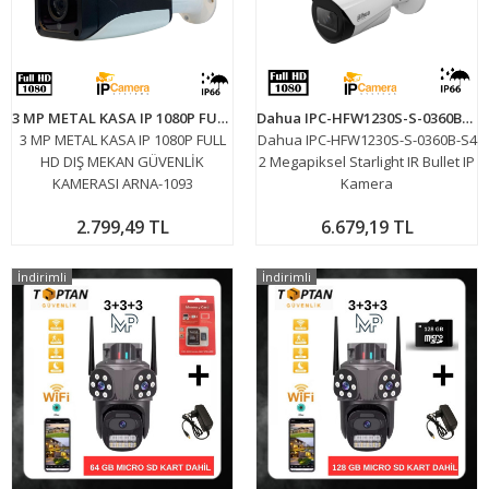
3 MP METAL KASA IP 1080P FULL HD DIŞ MEKAN GÜVENLİK KAMERASI ARNA-1093
Dahua IPC-HFW1230S-S-0360B-S4 2 Megapiksel Starlight IR Bullet IP Kamera
3 MP METAL KASA IP 1080P FULL
Dahua IPC-HFW1230S-S-0360B-S4
HD DIŞ MEKAN GÜVENLİK
2 Megapiksel Starlight IR Bullet IP
KAMERASI ARNA-1093
Kamera
2.799,49 TL
6.679,19 TL
İndirimli
İndirimli