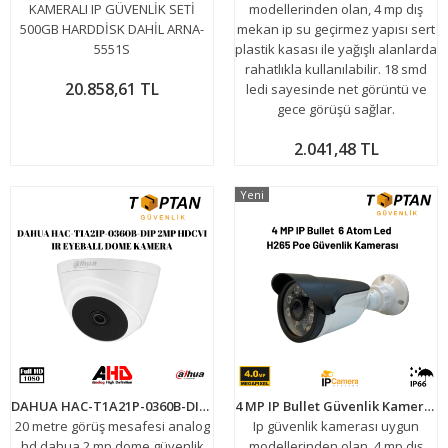
KAMERALI IP GÜVENLİK SETİ
modellerinden olan, 4 mp dış
500GB HARDDİSK DAHİL ARNA-
mekan ip su geçirmez yapısı sert
5551S
plastik kasası ile yağışlı alanlarda
rahatlıkla kullanılabilir. 18 smd
20.858,61 TL
ledi sayesinde net görüntü ve
gece görüşü sağlar.
2.041,48 TL
Yeni
DAHUA HAC-T1A21P-0360B-DIP 2MP HDCVI IR EYEBALL DOME KAMERA
4 MP IP Bullet Güvenlik Kamerası 6 Atom Led H265 Poe ARNA-1418
20 metre görüş mesafesi analog
Ip güvenlik kamerası uygun
hd dahua 2 mp dome güvenlik
modellerinden olan, 4 mp dış