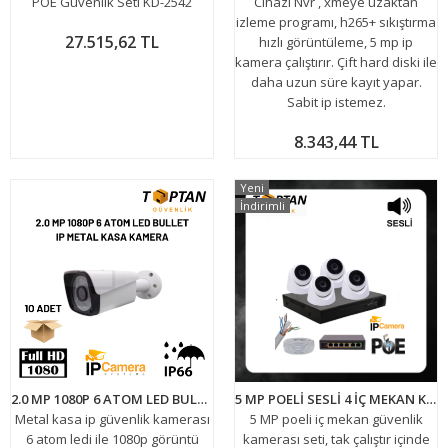
POE Güvenlik Seti KD-2542
Cihazı Nvr , xmeye uzaktan
izleme programı, h265+ sıkıştırma
27.515,62 TL
hızlı görüntüleme, 5 mp ip
kamera çalıştırır. Çift hard diski ile
daha uzun süre kayıt yapar.
Sabit ip istemez.
8.343,44 TL
Yeni
İndirimli
2.0 MP 1080P 6 ATOM LED BULLET IP METAL KASA KAMERA ARNA-1036 10'LU EKONOMİK KOLİ
5 MP POELİ SESLİ 4 İÇ MEKAN KAMERALI IP 500 GB HDD DAHİL GÜVENLİK KAMERASI SETİ KD-1744
Metal kasa ip güvenlik kamerası
5 MP poeli iç mekan güvenlik
6 atom ledi ile 1080p görüntü
kamerası seti, tak çalıştır içinde