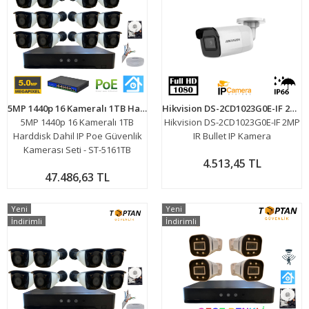
5MP 1440p 16 Kameralı 1TB Harddisk Dahil IP Poe Güvenlik Kamerası Seti - ST-5161TB
Hikvision DS-2CD1023G0E-IF 2MP IR Bullet IP Kamera
5MP 1440p 16 Kameralı 1TB
Hikvision DS-2CD1023G0E-IF 2MP
Harddisk Dahil IP Poe Güvenlik
IR Bullet IP Kamera
Kamerası Seti - ST-5161TB
4.513,45 TL
47.486,63 TL
Yeni
Yeni
İndirimli
İndirimli