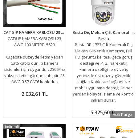
CAT6 IP KAMERA KABLOSU 23 AWG 100 METRE -5629
Besta Dış Mekan Çift Kameralı Gece Görüşlü Full Hd Ip Akıllı Güvenlik Kamerası PTZ GÜVENLİK KAMERASI BB-1723
CAT6 IP KAMERA KABLOSU 23
Besta
AWG 100 METRE -5629
Besta BB-1723 Çift Kameralı Dış
Mekan Güvenlik Kamerası, Full
Gigabite düzeyde iletim yapan
HD görüntü kalitesi, gece görüş
Cat6 kablo dur. İp kamera
desteği ve PTZ (hareketli)
sistemleri için uygundur. 250 Mhz
kamera özelliği ile ev ve iş
yüksek iletim gücüne sahiptir. 23
yerinizde üst düzey güvenlik
AWG 0,57 CAT6 kablodur.
sağlar. Kablosuz bağlantı ve
mobil uygulama desteği ile her
2.032,61 TL
yerden kolayca izleme ve kontrol
imkanı sunar.
5.325,60 TL
Hızlı Kargo
İndirimli