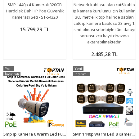
5MP 1440p 4 Kameralı 320GB
Network kablosu olan cat6 kablo
Harddisk Dahil IP Poe Güvenlik
ip kamera kurulumu için kullanılır.
Kamerası Seti - ST-54320
305 metrelik top halinde satılan
cat6 ip kamera kablosu 23 awg 1.
15.799,29 TL
sınıf olması sebebiyle tüm datayı
sorunsuzca kayıt cihazına
aktarabilmektedir.
2.485,28 TL
Yeni
Yeni
İndirimli
İndirimli
5mp Ip Kamera 6 Warm Led Full Color Sesli Gece ve Gündüz Renkli Güvenlik Kamerası ColorWu Poeli Dış Ve iç Ortam BT-1506
5MP 1440p Warm Led 8 Kameralı 250GB Harddisk Dahil IP Poe Güvenlik Kamerası Seti - ST-58250W