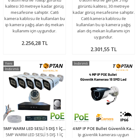
6 atom ledi ile 1080p görüntü
6 atom ledi ile gerçek 5 mp
kalitesi 30 metreye kadar görüş
görüntü kalitesi, 30 metreye
mesafesine sahiptir. Cat6
kadar görüş mesafesine sahiptir.
kamera kablosu ile kullanılan bu
Cat6 kamera kablosu ile
ip kamera yağış alan dış mekan
kullanılan bu ip kamera yağış
kullanımı için uygundur.
alan dış mekan kullanımı için
uygundur.
2.256,28 TL
2.301,55 TL
Yeni
İndirimli
İndirimli
5MP WARM LED SESLİ 5 DIŞ 1 İÇ KAMERALI IP GÜVENLİK SETİ 500GB HARDDİSK DAHİL ARNA-5551S
4 MP IP POE Bullet Güvenlik Kamerası 18 SMD Led ARNA-1218
5MP WARM LED SESLİ 5 DIŞ 1 İÇ
Ip güvenlik kamerası uygun