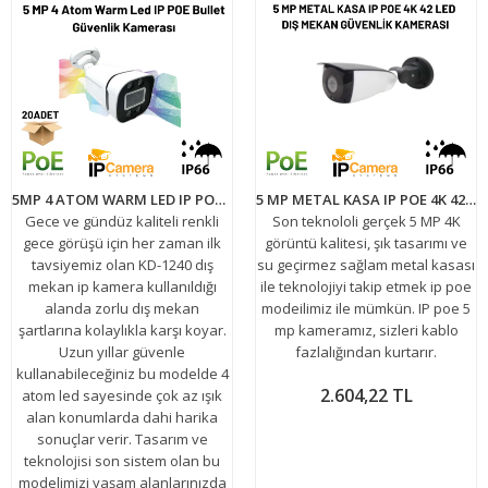
5MP 4 ATOM WARM LED IP POE BULLET KAMERA KD-1240 20'Lİ KOLİ
5 MP METAL KASA IP POE 4K 42 LED DIŞ MEKAN GÜVENLİK KAMERASI BT-1436
Gece ve gündüz kaliteli renkli
Son teknololi gerçek 5 MP 4K
gece görüşü için her zaman ilk
görüntü kalitesi, şık tasarımı ve
tavsiyemiz olan KD-1240 dış
su geçirmez sağlam metal kasası
mekan ip kamera kullanıldığı
ile teknolojiyi takip etmek ip poe
alanda zorlu dış mekan
modeilimiz ile mümkün. IP poe 5
şartlarına kolaylıkla karşı koyar.
mp kameramız, sizleri kablo
Uzun yıllar güvenle
fazlalığından kurtarır.
kullanabileceğiniz bu modelde 4
2.604,22 TL
atom led sayesinde çok az ışık
alan konumlarda dahi harika
sonuçlar verir. Tasarım ve
teknolojisi son sistem olan bu
modelimizi yaşam alanlarınızda