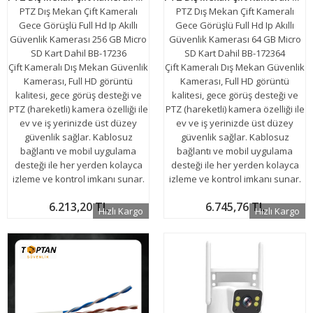
PTZ Dış Mekan Çift Kameralı
PTZ Dış Mekan Çift Kameralı
Gece Görüşlü Full Hd Ip Akıllı
Gece Görüşlü Full Hd Ip Akıllı
Güvenlik Kamerası 256 GB Micro
Güvenlik Kamerası 64 GB Micro
SD Kart Dahil BB-17236
SD Kart Dahil BB-172364
Çift Kameralı Dış Mekan Güvenlik
Çift Kameralı Dış Mekan Güvenlik
Kamerası, Full HD görüntü
Kamerası, Full HD görüntü
kalitesi, gece görüş desteği ve
kalitesi, gece görüş desteği ve
PTZ (hareketli) kamera özelliği ile
PTZ (hareketli) kamera özelliği ile
ev ve iş yerinizde üst düzey
ev ve iş yerinizde üst düzey
güvenlik sağlar. Kablosuz
güvenlik sağlar. Kablosuz
bağlantı ve mobil uygulama
bağlantı ve mobil uygulama
desteği ile her yerden kolayca
desteği ile her yerden kolayca
izleme ve kontrol imkanı sunar.
izleme ve kontrol imkanı sunar.
6.213,20 TL
6.745,76 TL
Hızlı Kargo
Hızlı Kargo