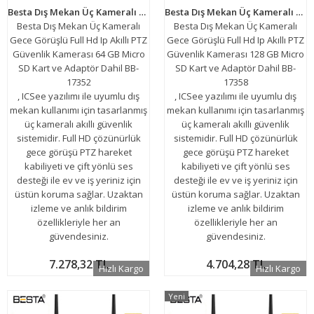
Besta Dış Mekan Üç Kameralı Gece Görüşlü Full Hd Ip Akıllı PTZ Güvenlik Kamerası 64 GB Micro SD Kart ve Adaptör Dahil BB-17352
Besta Dış Mekan Üç Kameralı Gece Görüşlü Full Hd Ip Akıllı PTZ Güvenlik Kamerası 128 GB Micro SD Kart ve Adaptör Dahil BB-17358
Besta Dış Mekan Üç Kameralı
Besta Dış Mekan Üç Kameralı
Gece Görüşlü Full Hd Ip Akıllı PTZ
Gece Görüşlü Full Hd Ip Akıllı PTZ
Güvenlik Kamerası 64 GB Micro
Güvenlik Kamerası 128 GB Micro
SD Kart ve Adaptör Dahil BB-
SD Kart ve Adaptör Dahil BB-
17352
17358
, ICSee yazılımı ile uyumlu dış
, ICSee yazılımı ile uyumlu dış
mekan kullanımı için tasarlanmış
mekan kullanımı için tasarlanmış
üç kameralı akıllı güvenlik
üç kameralı akıllı güvenlik
sistemidir. Full HD çözünürlük
sistemidir. Full HD çözünürlük
gece görüşü PTZ hareket
gece görüşü PTZ hareket
kabiliyeti ve çift yönlü ses
kabiliyeti ve çift yönlü ses
desteği ile ev ve iş yeriniz için
desteği ile ev ve iş yeriniz için
üstün koruma sağlar. Uzaktan
üstün koruma sağlar. Uzaktan
izleme ve anlık bildirim
izleme ve anlık bildirim
özellikleriyle her an
özellikleriyle her an
güvendesiniz.
güvendesiniz.
7.278,32 TL
4.704,28 TL
Hızlı Kargo
Hızlı Kargo
Yeni