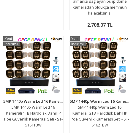
almanızı sağlayan bu ip dome
kameradan oldukça memmun
kalacaksınız.
2.708,07 TL
Yeni
Yeni
İndirimli
İndirimli
5MP 1440p Warm Led 16 Kameralı 1TB Harddisk Dahil IP Poe Güvenlik Kamerası Seti - ST-5161TBW
5MP 1440p Warm Led 16 Kameralı 2TB Harddisk Dahil IP Poe Güvenlik Kamerası Seti - ST-5162TBW
5MP 1440p Warm Led 16
5MP 1440p Warm Led 16
Kameralı 1TB Harddisk Dahil IP
Kameralı 2TB Harddisk Dahil IP
Poe Güvenlik Kamerası Seti - ST-
Poe Güvenlik Kamerası Seti - ST-
5161TBW
5162TBW