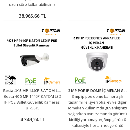
uzun süre kullanabilirsiniz.
38.965,66 TL
Besta 4K 5 MP 1440P 8 ATOM LED IP POE Bullet Güvenlik Kamerası BT-5615
3 MP POE IP DOME İÇ MEKAN GÜVENLİK KAMERASI 2 ARRAY LED ARNA-1032
Besta 4K 5 MP 1440P 8 ATOM LED
3 mp ip poe dome kamera şık
IP POE Bullet Güvenlik Kamerası
tasarımı ile işyeri ofis, ev ve diğer
BT-5615
iç mekan kullanımda güvenliğinizi
sağlarken aynı zamanda görüntü
4.349,24 TL
kirliliği yaratmayan, 3mp görüntü
kalitesiyle her an net görüntü