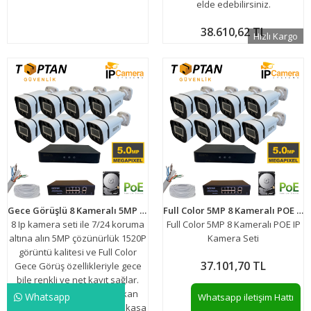
elde edebilirsiniz.
38.610,62 TL
Hızlı Kargo
Gece Görüşlü 8 Kameralı 5MP POE IP Kamera Seti
Full Color 5MP 8 Kameralı POE IP Kamera Seti
8 Ip kamera seti ile 7/24 koruma
Full Color 5MP 8 Kameralı POE IP
altına alın 5MP çözünürlük 1520P
Kamera Seti
görüntü kalitesi ve Full Color
37.101,70 TL
Gece Görüş özellikleriyle gece
bile renkli ve net kayıt sağlar.
Sesli kayıt desteği dış mekan
Whatsapp
Whatsapp iletişim Hattı
dayanıklılığı ve su geçirmez kasa