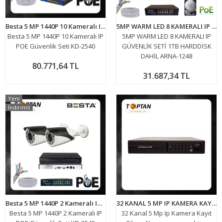
Besta 5 MP 1440P 10 Kameralı IP POE Güvenlik Seti KD-2540
5MP WARM LED 8 KAMERALI IP GÜVENLİK SETİ 1TB HARDDİSK DAHİL ARNA-1248
Besta 5 MP 1440P 10 Kameralı IP
5MP WARM LED 8 KAMERALI IP
POE Güvenlik Seti KD-2540
GÜVENLİK SETİ 1TB HARDDİSK
DAHİL ARNA-1248
80.771,64 TL
31.687,34 TL
Yeni
İndirimli
Besta 5 MP 1440P 2 Kameralı IP POE Güvenlik Seti KD-2542
32 KANAL 5 MP IP KAMERA KAYIT CİHAZI NVR ARNA-4135
Besta 5 MP 1440P 2 Kameralı IP
32 Kanal 5 Mp Ip Kamera Kayıt