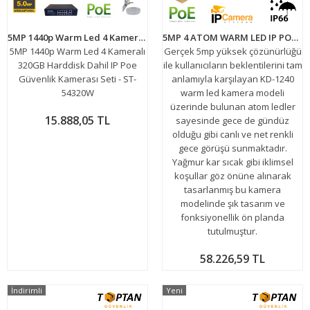
5MP 1440p Warm Led 4 Kameralı 320GB Harddisk Dahil IP Poe Güvenlik Kamerası Seti - ST-54320W
5MP 4 ATOM WARM LED IP POE BULLET KAMERA KD-1240 30'LU KOLİ
5MP 1440p Warm Led 4 Kameralı
Gerçek 5mp yüksek çözünürlüğü
320GB Harddisk Dahil IP Poe
ile kullanıcıların beklentilerini tam
Güvenlik Kamerası Seti - ST-
anlamıyla karşılayan KD-1240
54320W
warm led kamera modeli
üzerinde bulunan atom ledler
15.888,05 TL
sayesinde gece de gündüz
olduğu gibi canlı ve net renkli
gece görüşü sunmaktadır.
Yağmur kar sıcak gibi iklimsel
koşullar göz önüne alınarak
tasarlanmış bu kamera
modelinde şık tasarım ve
fonksiyonellik ön planda
tutulmuştur.
58.226,59 TL
İndirimli
Yeni