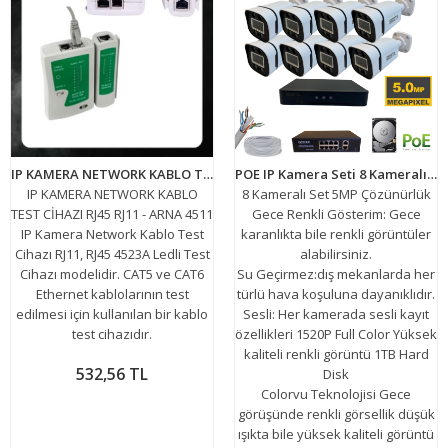
IP KAMERA NETWORK KABLO TEST CİHAZI RJ45 RJ11 - ARNA 4511
POE IP Kamera Seti 8 Kameralı 5MP Dış Mekan Su Geçirmez Gece renkli Gösteren
IP KAMERA NETWORK KABLO
8 Kameralı Set 5MP Çözünürlük
TEST CİHAZI RJ45 RJ11 - ARNA 4511
Gece Renkli Gösterim: Gece
IP Kamera Network Kablo Test
karanlıkta bile renkli görüntüler
Cihazı RJ11, RJ45 4523A Ledli Test
alabilirsiniz.
Cihazı modelidir. CAT5 ve CAT6
Su Geçirmez:dış mekanlarda her
Ethernet kablolarının test
türlü hava koşuluna dayanıklıdır.
edilmesi için kullanılan bir kablo
Sesli: Her kamerada sesli kayıt
test cihazıdır.
özellikleri 1520P Full Color Yüksek
kaliteli renkli görüntü 1TB Hard
532,56 TL
Disk
Colorvu Teknolojisi Gece
görüşünde renkli görsellik düşük
ışıkta bile yüksek kaliteli görüntü