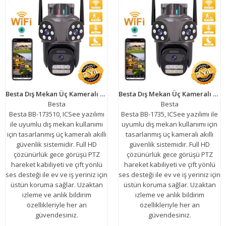
Besta Dış Mekan Üç Kameralı Gece Görüşlü Full Hd Ip Akıllı Güvenlik Kamerası PTZ GÜVENLİK KAMERASI BB-173510
Besta Dış Mekan Üç Kameralı Gece Görüşlü Full Hd Ip Akıllı Güvenlik Kamerası PTZ GÜVENLİK KAMERASI BB-1735
Besta
Besta
Besta BB-173510, ICSee yazılımı
Besta BB-1735, ICSee yazılımı ile
ile uyumlu dış mekan kullanımı
uyumlu dış mekan kullanımı için
için tasarlanmış üç kameralı akıllı
tasarlanmış üç kameralı akıllı
güvenlik sistemidir. Full HD
güvenlik sistemidir. Full HD
çözünürlük gece görüşü PTZ
çözünürlük gece görüşü PTZ
hareket kabiliyeti ve çift yönlü
hareket kabiliyeti ve çift yönlü
ses desteği ile ev ve iş yeriniz için
ses desteği ile ev ve iş yeriniz için
üstün koruma sağlar. Uzaktan
üstün koruma sağlar. Uzaktan
izleme ve anlık bildirim
izleme ve anlık bildirim
özellikleriyle her an
özellikleriyle her an
güvendesiniz.
güvendesiniz.