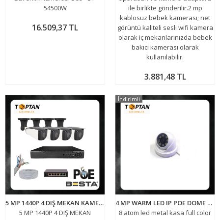
54500W
ile birlikte gönderilir.2 mp
kablosuz bebek kamerası; net
16.509,37 TL
görüntü kaliteli sesli wifi kamera
olarak iç mekanlarınızda bebek
bakıcı kamerası olarak
kullanılabilir.
3.881,48 TL
İndirimli
5 MP 1440P 4 DIŞ MEKAN KAMERALI IP POE Güvenlik Seti KD-2744
4 MP WARM LED IP POE DOME GÜVENLİK KAMERASI FULL COLOR ARNA-1448
5 MP 1440P 4 DIŞ MEKAN
8 atom led metal kasa full color