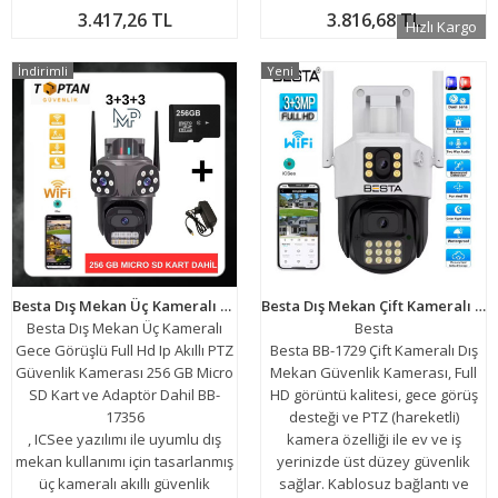
3.417,26 TL
3.816,68 TL
Hızlı Kargo
İndirimli
Yeni
Besta Dış Mekan Üç Kameralı Gece Görüşlü Full Hd Ip Akıllı PTZ Güvenlik Kamerası 256 GB Micro SD Kart ve Adaptör Dahil BB-17356
Besta Dış Mekan Çift Kameralı Gece Görüşlü Full Hd Ip Akıllı Güvenlik Kamerası PTZ GÜVENLİK KAMERASI BB-1729
Besta Dış Mekan Üç Kameralı
Besta
Gece Görüşlü Full Hd Ip Akıllı PTZ
Besta BB-1729 Çift Kameralı Dış
Güvenlik Kamerası 256 GB Micro
Mekan Güvenlik Kamerası, Full
SD Kart ve Adaptör Dahil BB-
HD görüntü kalitesi, gece görüş
17356
desteği ve PTZ (hareketli)
, ICSee yazılımı ile uyumlu dış
kamera özelliği ile ev ve iş
mekan kullanımı için tasarlanmış
yerinizde üst düzey güvenlik
üç kameralı akıllı güvenlik
sağlar. Kablosuz bağlantı ve