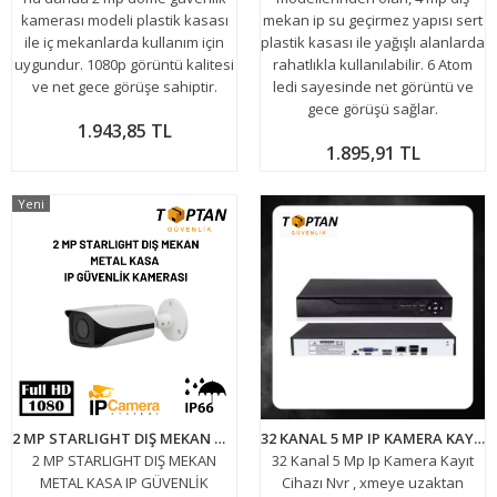
kamerası modeli plastik kasası
mekan ip su geçirmez yapısı sert
ile iç mekanlarda kullanım için
plastik kasası ile yağışlı alanlarda
uygundur. 1080p görüntü kalitesi
rahatlıkla kullanılabilir. 6 Atom
ve net gece görüşe sahiptir.
ledi sayesinde net görüntü ve
gece görüşü sağlar.
1.943,85 TL
1.895,91 TL
Yeni
2 MP STARLIGHT DIŞ MEKAN METAL KASA IP GÜVENLİK KAMERASI ARNA-1420
32 KANAL 5 MP IP KAMERA KAYIT CİHAZI NVR 8232 XMEYE
2 MP STARLIGHT DIŞ MEKAN
32 Kanal 5 Mp Ip Kamera Kayıt
METAL KASA IP GÜVENLİK
Cihazı Nvr , xmeye uzaktan