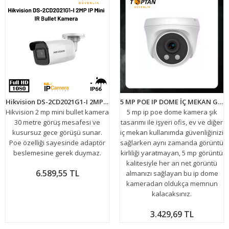
Hikvision DS-2CD2021G1-I 2MP IP Mini IR Bullet Kamera
5 MP POE IP DOME İÇ MEKAN GÜVENLİK KAMERASI 2 ARRAY LED ARNA-1035
Hikvision 2 mp mini bullet kamera
5 mp ip poe dome kamera şık
30 metre görüş mesafesi ve
tasarımı ile işyeri ofis, ev ve diğer
kusursuz gece görüşü sunar.
iç mekan kullanımda güvenliğinizi
Poe özelliği sayesinde adaptör
sağlarken aynı zamanda görüntü
beslemesine gerek duymaz.
kirliliği yaratmayan, 5 mp görüntü
kalitesiyle her an net görüntü
6.589,55 TL
almanızı sağlayan bu ip dome
kameradan oldukça memnun
kalacaksınız.
3.429,69 TL