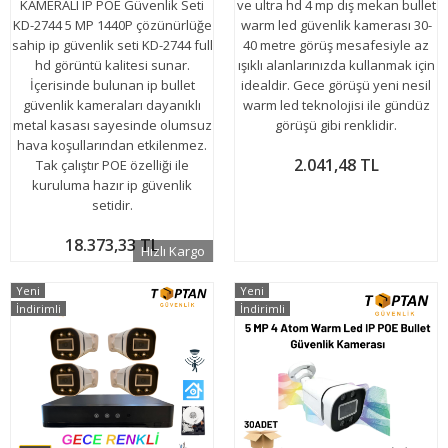
KAMERALI IP POE Güvenlik Seti
ve ultra hd 4 mp dış mekan bullet
KD-2744 5 MP 1440P çözünürlüğe
warm led güvenlik kamerası 30-
sahip ip güvenlik seti KD-2744 full
40 metre görüş mesafesiyle az
hd görüntü kalitesi sunar.
ışıklı alanlarınızda kullanmak için
İçerisinde bulunan ip bullet
idealdir. Gece görüşü yeni nesil
güvenlik kameraları dayanıklı
warm led teknolojisi ile gündüz
metal kasası sayesinde olumsuz
görüşü gibi renklidir.
hava koşullarından etkilenmez.
2.041,48 TL
Tak çalıştır POE özelliği ile
kuruluma hazır ip güvenlik
setidir.
18.373,33 TL
Hızlı Kargo
Yeni
Yeni
İndirimli
İndirimli