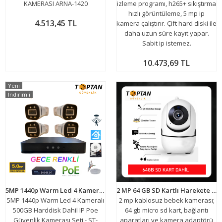
KAMERASI ARNA-1420
izleme programı, h265+ sıkıştırma
hızlı görüntüleme, 5 mp ip
4.513,45 TL
kamera çalıştırır. Çift hard diski ile
daha uzun süre kayıt yapar.
Sabit ip istemez.
10.473,69 TL
Yeni
İndirimli
5MP 1440p Warm Led 4 Kameralı 500GB Harddisk Dahil IP Poe Güvenlik Kamerası Seti - ST-54500W
2 MP 64 GB SD Kartlı Harekete Duyarlı Bebek Takip Kamerası ARNA-1464
5MP 1440p Warm Led 4 Kameralı
2 mp kablosuz bebek kamerası;
500GB Harddisk Dahil IP Poe
64 gb micro sd kart, bağlantı
Güvenlik Kamerası Seti - ST-
aparatları ve kamera adaptörü