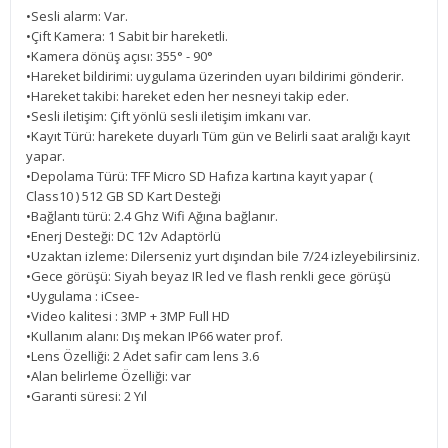
•Sesli alarm: Var.
•Çift Kamera: 1 Sabit bir hareketli.
•Kamera dönüş açısı: 355° - 90°
•Hareket bildirimi: uygulama üzerinden uyarı bildirimi gönderir.
•Hareket takibi: hareket eden her nesneyi takip eder.
•Sesli iletişim: Çift yönlü sesli iletişim imkanı var.
•Kayıt Türü: harekete duyarlı Tüm gün ve Belirli saat aralığı kayıt
yapar.
•Depolama Türü: TFF Micro SD Hafıza kartına kayıt yapar (
Class10 ) 512 GB SD Kart Desteği
•Bağlantı türü: 2.4 Ghz Wifi Ağına bağlanır.
•Enerj Desteği: DC 12v Adaptörlü
•Uzaktan izleme: Dilerseniz yurt dışından bile 7/24 izleyebilirsiniz.
•Gece görüşü: Siyah beyaz IR led ve flash renkli gece görüşü
•Uygulama : iCsee-
•Video kalitesi : 3MP + 3MP Full HD
•Kullanım alanı: Dış mekan IP66 water prof.
•Lens Özelliği: 2 Adet safir cam lens 3.6
•Alan belirleme Özelliği: var
•Garanti süresi: 2 Yıl