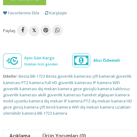
Favorilerime Ekle
Karşılaştır
Paylaş
𝕏
Aynı Gün Kargo
Alıcı Ödemeli
Stoktan hızlı gönderi
Besta BB-1723
Besta güvenlik kamerası
çift kameralı güvenlik
Etiketler:
kamerası
PTZ kamera
Full HD güvenlik kamerası
IP kamera
WiFi
güvenlik kamerası
dış mekan kamera
gece görüşlü kamera
kablosuz
güvenlik kamerası
akıllı güvenlik kamerası
hareket algılayan kamera
mobil uyumlu kamera
dış mekan
IP kamera
PTZ
dış mekan kamera
HD
gece görüş kamera
çift lensli kamera
WiFi dış mekan kamera
uzaktan
izlenebilir kamera
BB-1723
kamera
Açıklama
Ürün Yorumları (0)