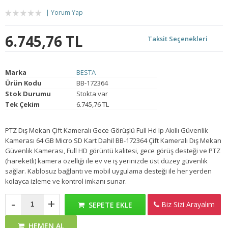
Yorum Yap
6.745,76 TL
Taksit Seçenekleri
Marka
BESTA
Ürün Kodu
BB-172364
Stok Durumu
Stokta var
Tek Çekim
6.745,76 TL
PTZ Dış Mekan Çift Kameralı Gece Görüşlü Full Hd Ip Akıllı Güvenlik
Kamerası 64 GB Micro SD Kart Dahil BB-172364 Çift Kameralı Dış Mekan
Güvenlik Kamerası, Full HD görüntü kalitesi, gece görüş desteği ve PTZ
(hareketli) kamera özelliği ile ev ve iş yerinizde üst düzey güvenlik
sağlar. Kablosuz bağlantı ve mobil uygulama desteği ile her yerden
kolayca izleme ve kontrol imkanı sunar.
-
+
Biz Sizi Arayalım
SEPETE EKLE
HEMEN AL