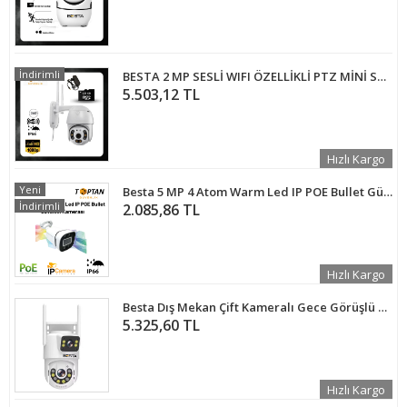
İndirimli
BESTA 2 MP SESLİ WIFI ÖZELLİKLİ PTZ MİNİ SPEED DOME GÜVENLİK KAMERASI 128 GB MICRO SD KART DAHİL BT-1701128
5.503,12 TL
Hızlı Kargo
Yeni
Besta 5 MP 4 Atom Warm Led IP POE Bullet Güvenlik Kamerası KD-1240
İndirimli
2.085,86 TL
Hızlı Kargo
Besta Dış Mekan Çift Kameralı Gece Görüşlü Full Hd Ip Akıllı Güvenlik Kamerası PTZ GÜVENLİK KAMERASI BB-1723
5.325,60 TL
Hızlı Kargo