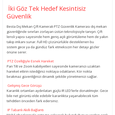
İki Göz Tek Hedef Kesintisiz
Güvenlik
Besta Dış Mekan Çift Kameralı PTZ Güvenlik Kamerası dış mekan
güvenliğinde sınırları zorlayan üstün teknolojisiyle tanışın. Çift
lensli yapısı sayesinde hem geniş açılı görüntüleme hem de yakın
takip imkanı sunar. Full HD çözünürlükle desteklenen bu
sistem gece ya da gündüz fark etmeksizin her detayı gözler
önüne serer.
PTZ Özelliğiyle Esnek Hareket
Pan Tilt ve Zoom kabiliyetleri sayesinde kameranızı uzaktan
hareket ettirin istediğiniz noktaya odaklanın. Kör nokta
bırakmaz güvenliğinizi dinamik şekilde yönetmenizi sağlar.
Gelişmiş Gece Görüşü
Karanlık ortamları aydınlatan güçlü IR LED'lerle donatılmıştır. Gece
bile net görüntü elde edebilir karanlıkta yaşanabilecek tüm
tehditleri önceden fark edersiniz.
IP Tabanlı Akıllı Bağlantı
Mobil cihazlarınızla entegre çalışarak bulunduğunuz yerden canlı