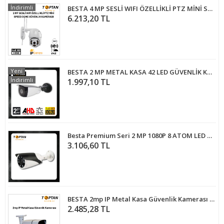
İndirimli
BESTA 4 MP SESLİ WIFI ÖZELLİKLİ PTZ MİNİ SPEED DOME GÜVENLİK KAMERASI BT-1704
6.213,20 TL
Yeni
BESTA 2 MP METAL KASA 42 LED GÜVENLİK KAMERASI BT-2208
İndirimli
1.997,10 TL
Besta Premium Seri 2 MP 1080P 8 ATOM LED AHD Güvenlik Kamerası KD-2778
3.106,60 TL
BESTA 2mp IP Metal Kasa Güvenlik Kamerası BT-1333
2.485,28 TL