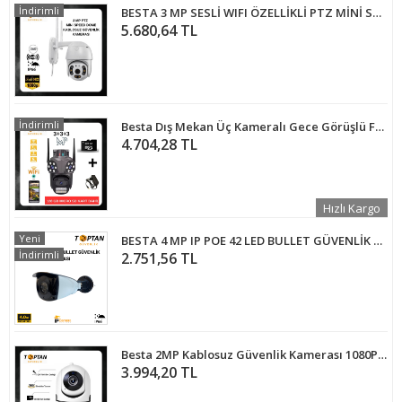
İndirimli
BESTA 3 MP SESLİ WIFI ÖZELLİKLİ PTZ MİNİ SPEED DOME GÜVENLİK KAMERASI BT-1703
5.680,64 TL
İndirimli
Besta Dış Mekan Üç Kameralı Gece Görüşlü Full Hd Ip Akıllı PTZ Güvenlik Kamerası 128 GB Micro SD Kart ve Adaptör Dahil BB-17358
4.704,28 TL
Hızlı Kargo
Yeni
BESTA 4 MP IP POE 42 LED BULLET GÜVENLİK KAMERASI BT-1437
İndirimli
2.751,56 TL
Besta 2MP Kablosuz Güvenlik Kamerası 1080P Hareket Sensörlü 360 derece KD-1614
3.994,20 TL