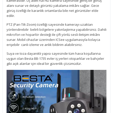
kamerasıdır. Üç adet Full HD kamera sayesinde geniş bir görüş
alanı sunar ve detaylı görüntü yakalama imkânı sağlar. Gece
görüş özelliği ile karanlık ortamlarda bile net görüntüler elde
edilir.
PTZ (Pan-Tilt-Zoom) özelliği sayesinde kamerayı uzaktan
yönlendirebilir belirli bölgelere yakınlaştırma yapabilirsiniz. Dahili
mikrofon ve hoparlör desteği ile çift yönlü sesli iletişim imkânı
sunar. Mobil cihazlar üzerinden ICSee uygulamasıyla kolayca
erişebilir canlı izleme ve anlık bildirim alabilirsiniz.
Suya ve toza dayanıklı yapısı sayesinde tüm hava koşullarına
uygun olan Besta BB-1735 evler iş yerleri otoparklar ve bahçeler
gibi açık alanlar için ideal bir güvenlik çözümüdür.