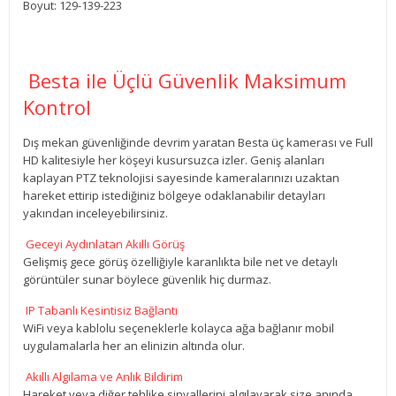
Boyut: 129-139-223
Besta ile Üçlü Güvenlik Maksimum
Kontrol
Dış mekan güvenliğinde devrim yaratan Besta üç kamerası ve Full
HD kalitesiyle her köşeyi kusursuzca izler. Geniş alanları
kaplayan PTZ teknolojisi sayesinde kameralarınızı uzaktan
hareket ettirip istediğiniz bölgeye odaklanabilir detayları
yakından inceleyebilirsiniz.
Geceyi Aydınlatan Akıllı Görüş
Gelişmiş gece görüş özelliğiyle karanlıkta bile net ve detaylı
görüntüler sunar böylece güvenlik hiç durmaz.
IP Tabanlı Kesintisiz Bağlantı
WiFi veya kablolu seçeneklerle kolayca ağa bağlanır mobil
uygulamalarla her an elinizin altında olur.
Akıllı Algılama ve Anlık Bildirim
Hareket veya diğer tehlike sinyallerini algılayarak size anında