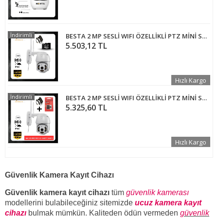
İndirimli
BESTA 2 MP SESLİ WIFI ÖZELLİKLİ PTZ MİNİ SPEED DOME GÜVENLİK KAMERASI 128 GB MICRO SD KART DAHİL BT-1701128
5.503,12 TL
Hızlı Kargo
İndirimli
BESTA 2 MP SESLİ WIFI ÖZELLİKLİ PTZ MİNİ SPEED DOME GÜVENLİK KAMERASI 64 GB MICRO SD KART DAHİL BT-170164
5.325,60 TL
Hızlı Kargo
Güvenlik Kamera Kayıt Cihazı
Güvenlik kamera kayıt cihazı
tüm
güvenlik kamerası
modellerini bulabileceğiniz sitemizde
ucuz kamera kayıt
cihazı
bulmak mümkün. Kaliteden ödün vermeden
güvenlik