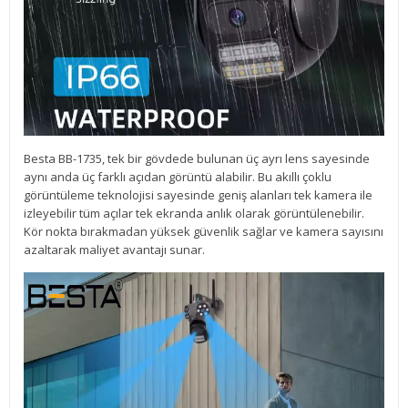
Besta BB-1735, tek bir gövdede bulunan üç ayrı lens sayesinde
aynı anda üç farklı açıdan görüntü alabilir. Bu akıllı çoklu
görüntüleme teknolojisi sayesinde geniş alanları tek kamera ile
izleyebilir tüm açılar tek ekranda anlık olarak görüntülenebilir.
Kör nokta bırakmadan yüksek güvenlik sağlar ve kamera sayısını
azaltarak maliyet avantajı sunar.