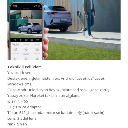
Teknik Özellikler:
Yazılım : İcsee
Desteklenen işletim sistemleri: Android(icsee), ios(icsee),
Windows(cms)
Gece Modu: ır led isyah beyaz , Warm led renkli gece görüş
Yapay zeka : Hareket takibi insan algılama
ıp sınıf: IP66
Güç:12v 2a adaptör
Tf kart 512 gb a kadar micro sd kart desteği (harici satılır)
Lens: 3 adet lens
renk: Siyah