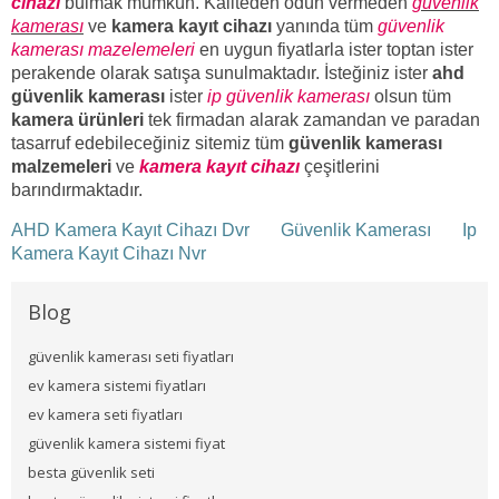
cihazı
bulmak mümkün. Kaliteden ödün vermeden
güvenlik
kamerası
ve
kamera kayıt cihazı
yanında tüm
güvenlik
kamerası mazelemeleri
en uygun fiyatlarla ister toptan ister
perakende olarak satışa sunulmaktadır. İsteğiniz ister
ahd
güvenlik kamerası
ister
ip güvenlik kamerası
olsun tüm
kamera ürünleri
tek firmadan alarak zamandan ve paradan
tasarruf edebileceğiniz sitemiz tüm
güvenlik kamerası
malzemeleri
ve
kamera kayıt cihazı
çeşitlerini
barındırmaktadır.
AHD Kamera Kayıt Cihazı Dvr
Güvenlik Kamerası
Ip
Kamera Kayıt Cihazı Nvr
Blog
güvenlik kamerası seti fiyatları
ev kamera sistemi fiyatları
ev kamera seti fiyatları
güvenlik kamera sistemi fiyat
besta güvenlik seti