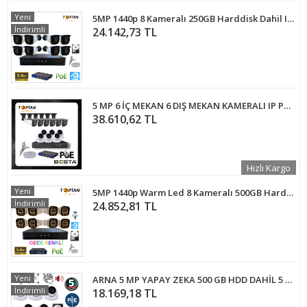
Yeni
5MP 1440p 8 Kameralı 250GB Harddisk Dahil IP Poe Güvenlik Kamerası Seti - ST-58250
İndirimli
24.142,73 TL
5 MP 6 İÇ MEKAN 6 DIŞ MEKAN KAMERALI IP POE GÜVENLİK SETİ KD-2750
38.610,62 TL
Hızlı Kargo
Yeni
5MP 1440p Warm Led 8 Kameralı 500GB Harddisk Dahil IP Poe Güvenlik Kamerası Seti - ST-58500W
İndirimli
24.852,81 TL
Yeni
ARNA 5 MP YAPAY ZEKA 500 GB HDD DAHİL 5 KAMERALI FULL SET İÇ MEKAN GÜVENLİK SİSTEMİ - ST55500
İndirimli
18.169,18 TL