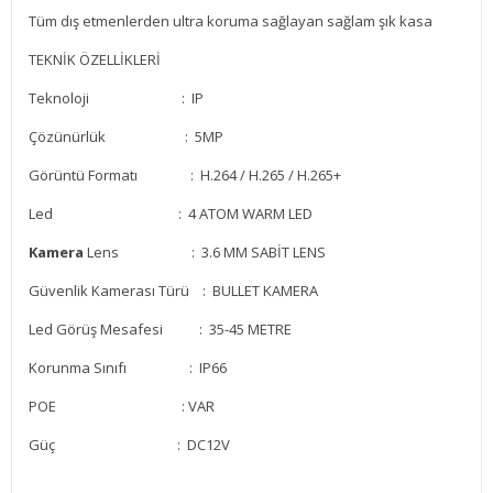
Tüm dış etmenlerden ultra koruma sağlayan sağlam şık kasa
TEKNİK ÖZELLİKLERİ
Teknoloji : IP
Çözünürlük : 5MP
Görüntü Formatı : H.264 / H.265 / H.265+
Led : 4 ATOM WARM LED
Kamera
Lens : 3.6 MM SABİT LENS
Güvenlik Kamerası Türü : BULLET KAMERA
Led Görüş Mesafesi : 35-45 METRE
Korunma Sınıfı : IP66
POE
: VAR
Güç : DC12V