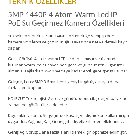
TEKNİK ÖZELLİKLER
5MP 1440P 4 Atom Warm Led IP
PoE Su Geçirmez Kamera Özellikleri
Yüksek Çözünürlük: 5MP 1440P Çözünürlüğe sahip ip poe
kamera 5mp lensi ve çözünürlüğü sayesinde net ve detaylı kayıt
sağlar.
Gece Görüşü: 4 atom warm LED ile donatılmıştır ve üzerinde
bulunan warm ledler sayesinde gece ve gündüz renkli görüntü
almanızı sağlarken 35-40 metreye kadar etkili gece görüşü sunar.
Gelişmiş Lens: 5MP 3,6 mm lensi geniş bir görüş açısıyla daha
fazla alanı kapsar.
HD IRCUT Teknolojisi: Gece ve gündüz otomatik geçiş yaparak her
zaman net görüntüler elde eder.
Dayanıklı Tasarım: Su geçirmez kasa iç ve dış mekan kullanımı için
uygundur. Yağmur, Kar, Güneş gibi dış etkenlerden etkilenmez.
Geniş Açı Görüş: Daha fazla alanı izlemek için optimize edilmiştir.