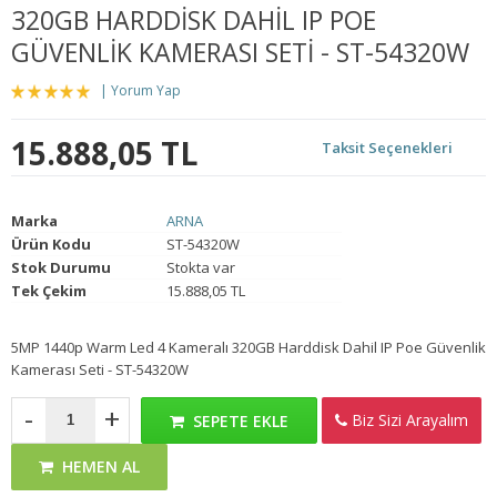
320GB HARDDISK DAHIL IP POE
GÜVENLIK KAMERASI SETI - ST-54320W
Yorum Yap
15.888,05 TL
Taksit Seçenekleri
Marka
ARNA
Ürün Kodu
ST-54320W
Stok Durumu
Stokta var
Tek Çekim
15.888,05 TL
5MP 1440p Warm Led 4 Kameralı 320GB Harddisk Dahil IP Poe Güvenlik
Kamerası Seti - ST-54320W
-
+
Biz Sizi Arayalım
SEPETE EKLE
HEMEN AL