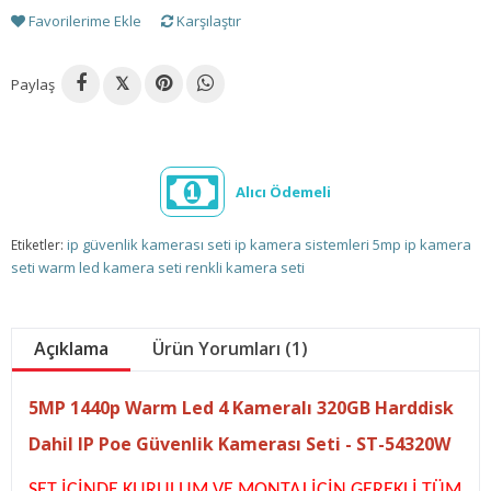
Favorilerime Ekle
Karşılaştır
Paylaş
𝕏
Alıcı Ödemeli
ip güvenlik kamerası seti
ip kamera sistemleri
5mp ip kamera
Etiketler:
seti
warm led kamera seti
renkli kamera seti
Açıklama
Ürün Yorumları (1)
5MP 1440p Warm Led 4 Kameralı 320GB Harddisk
Dahil IP Poe Güvenlik Kamerası Seti - ST-54320W
SET İÇİNDE KURULUM VE MONTAJ İÇİN GEREKLİ TÜM