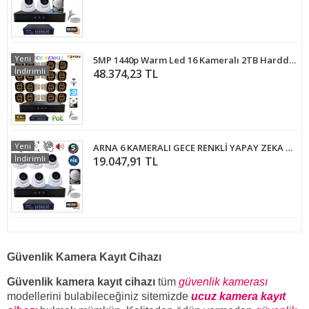
Yeni
5MP 1440p Warm Led 16 Kameralı 2TB Harddisk Dahil IP Poe Güvenlik Kamerası Seti - ST-5162TBW
İndirimli
48.374,23 TL
Yeni
ARNA 6 KAMERALI GECE RENKLİ YAPAY ZEKA GERÇEK 5 MP 250 GB HDD DAHİL İÇ MEKAN GÜVENLİK SETİ - ST65250
İndirimli
19.047,91 TL
Güvenlik Kamera Kayıt Cihazı
Güvenlik kamera kayıt cihazı
tüm
güvenlik kamerası
modellerini bulabileceğiniz sitemizde
ucuz kamera kayıt