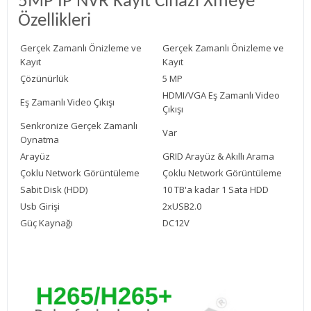
5MP IP NVR Kayıt Cihazı Xmeye
Özellikleri
Gerçek Zamanlı Önizleme ve
Gerçek Zamanlı Önizleme ve
Kayıt
Kayıt
Çözünürlük
5 MP
HDMI/VGA Eş Zamanlı Video
Eş Zamanlı Video Çıkışı
Çıkışı
Senkronize Gerçek Zamanlı
Var
Oynatma
Arayüz
GRID Arayüz & Akıllı Arama
Çoklu Network Görüntüleme
Çoklu Network Görüntüleme
Sabit Disk (HDD)
10 TB'a kadar 1 Sata HDD
Usb Girişi
2xUSB2.0
Güç Kaynağı
DC12V