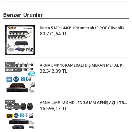
Benzer Ürünler
Besta 5 MP 1440P 10 Kameralı IP POE Güvenlik Seti KD-2540
80.771,64 TL
Yeni
ARNA 5MP 10 KAMERALI DIŞ MEKAN METAL KASA 320 GB HDD DAHİL IP GÜVENLİK SETİ - ST510320
İndirimli
32.342,39 TL
Yeni
ARNA 4 MP 18 SMD LED 3.6 MM GENİŞ AÇI 1 TB HDD DAHİL İÇ MEKAN GÜVENLİK KAMERA SETİ - ST4411914
İndirimli
16.598,13 TL