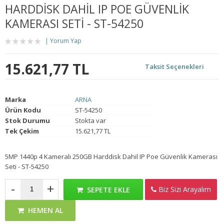
HARDDISK DAHIL IP POE GÜVENLIK
KAMERASI SETI - ST-54250
Yorum Yap
15.621,77 TL
Taksit Seçenekleri
Marka
ARNA
Ürün Kodu
ST-54250
Stok Durumu
Stokta var
Tek Çekim
15.621,77 TL
5MP 1440p 4 Kameralı 250GB Harddisk Dahil IP Poe Güvenlik Kamerası
Seti - ST-54250
-
+
Biz Sizi Arayalım
SEPETE EKLE
HEMEN AL