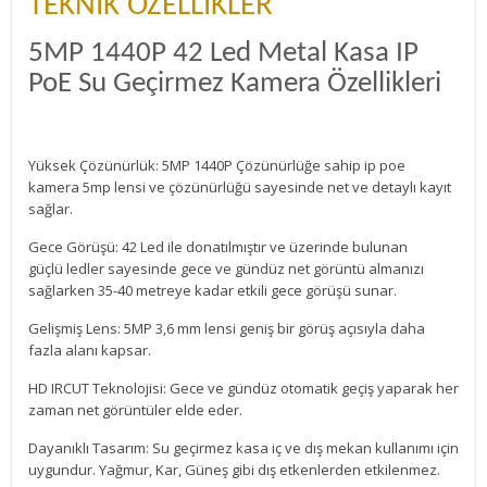
TEKNİK ÖZELLİKLER
5MP 1440P 42 Led Metal Kasa IP
PoE Su Geçirmez Kamera Özellikleri
Yüksek Çözünürlük: 5MP 1440P Çözünürlüğe sahip ip poe
kamera 5mp lensi ve çözünürlüğü sayesinde net ve detaylı kayıt
sağlar.
Gece Görüşü: 42 Led ile donatılmıştır ve üzerinde bulunan
güçlü ledler sayesinde gece ve gündüz net görüntü almanızı
sağlarken 35-40 metreye kadar etkili gece görüşü sunar.
Gelişmiş Lens: 5MP 3,6 mm lensi geniş bir görüş açısıyla daha
fazla alanı kapsar.
HD IRCUT Teknolojisi: Gece ve gündüz otomatik geçiş yaparak her
zaman net görüntüler elde eder.
Dayanıklı Tasarım: Su geçirmez kasa iç ve dış mekan kullanımı için
uygundur. Yağmur, Kar, Güneş gibi dış etkenlerden etkilenmez.