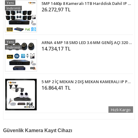
Yeni
5MP 1440p 8 Kameralı 1TB Harddisk Dahil IP Poe Güvenlik Kamerası Seti - ST-581TB
İndirimli
26.272,97 TL
Yeni
ARNA 4 MP 18 SMD LED 3.6 MM GENİŞ AÇI 320 GB HDD DAHİL İÇ MEKAN GÜVENLİK KAMERA SETİ - ST443201914
İndirimli
14.734,17 TL
5 MP 2 İÇ MEKAN 2 DIŞ MEKAN KAMERALI IP POE GÜVENLİK SETİ KD-1749
16.864,41 TL
Hızlı Kargo
Güvenlik Kamera Kayıt Cihazı