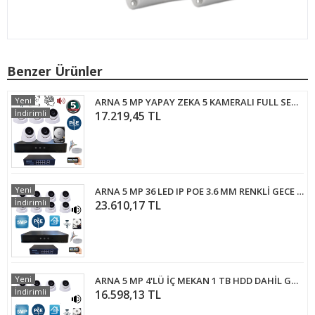
Benzer Ürünler
Yeni
ARNA 5 MP YAPAY ZEKA 5 KAMERALI FULL SET İÇ MEKAN GÜVENLİK SİSTEMİ - ST55250
İndirimli
17.219,45 TL
Yeni
ARNA 5 MP 36 LED IP POE 3.6 MM RENKLİ GECE GÖRÜŞLÜ FULL HD 8'Lİ GÜVENLİK KAMERASI SETİ 500 GB HDD DAHİL - ST585001
İndirimli
23.610,17 TL
Yeni
ARNA 5 MP 4'LÜ İÇ MEKAN 1 TB HDD DAHİL GÜVENLİK KAMERASI SETİ - ST5411
İndirimli
16.598,13 TL