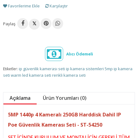
Favorilerime Ekle
Karşılaştır
Paylaş
𝕏
Alıcı Ödemeli
ip güvenlik kamerası seti
ip kamera sistemleri
5mp ip kamera
Etiketler:
seti
warm led kamera seti
renkli kamera seti
Açıklama
Ürün Yorumları (0)
5MP 1440p 4 Kameralı 250GB Harddisk Dahil IP
Poe Güvenlik Kamerası Seti - ST-54250
SET İÇİNDE KURULUM VE MONTAJ İÇİN GEREKLİ TÜM