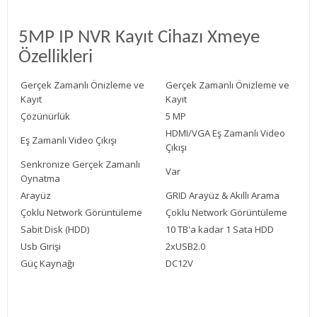
5MP IP NVR Kayıt Cihazı Xmeye
Özellikleri
Gerçek Zamanlı Önizleme ve
Gerçek Zamanlı Önizleme ve
Kayıt
Kayıt
Çözünürlük
5 MP
HDMI/VGA Eş Zamanlı Video
Eş Zamanlı Video Çıkışı
Çıkışı
Senkronize Gerçek Zamanlı
Var
Oynatma
Arayüz
GRID Arayüz & Akıllı Arama
Çoklu Network Görüntüleme
Çoklu Network Görüntüleme
Sabit Disk (HDD)
10 TB'a kadar 1 Sata HDD
Usb Girişi
2xUSB2.0
Güç Kaynağı
DC12V