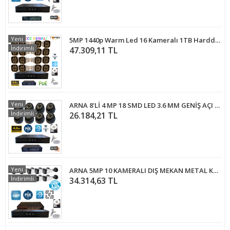
Yeni
5MP 1440p Warm Led 16 Kameralı 1TB Harddisk Dahil IP Poe Güvenlik Kamerası Seti - ST-5161TBW
İndirimli
47.309,11 TL
Yeni
ARNA 8'Lİ 4 MP 18 SMD LED 3.6 MM GENİŞ AÇI 250 GB HDD DAHİL İÇ MEKAN GÜVENLİK KAMERA SETİ - ST482501914
İndirimli
26.184,21 TL
Yeni
ARNA 5MP 10 KAMERALI DIŞ MEKAN METAL KASA 1 TB HDD DAHİL IP GÜVENLİK SETİ - ST5101
İndirimli
34.314,63 TL