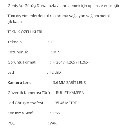
Geniş Açı Görüş: Daha fazla alanı izlemek için optimize edilmiştir.
Tüm dış etmenlerden ultra koruma sağlayan sağlam metal
şık kasa
TEKNİK ÖZELLİKLERİ
Teknoloji : IP
Çözünürlük : 5MP
Görüntü Formatı : H.264 / H.265 / H.265+
Led : 42 LED
Kamera
Lens : 3.6 MM SABİT LENS
Güvenlik Kamerası Türü : BULLET KAMERA
Led Görüş Mesafesi : 35-45 METRE
Korunma Sınıfı : IP66
POE
: VAR