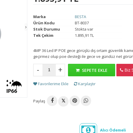
Marka
BESTA
Ürün Kodu
BT-8037
Stok Durumu
Stokta var
Tek Çekim
1.895,91 TL
4MP 36 Led IP POE gece görüşlü dış ortam güvenlik kam
geçirmez olup poe desteği ile gece ve gündüz net görü
-
+
Biz S
H
SEPETE EKLE
Favorilerime Ekle
Karşılaştır
Paylaş
𝕏
Alıcı Ödemeli