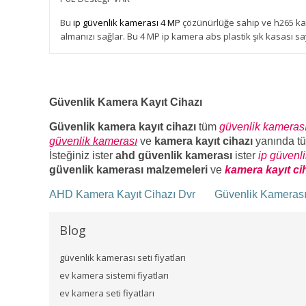
Bu
ip güvenlik kamerası 4 MP
çözünürlüğe sahip ve h265 kay
almanızı sağlar. Bu 4 MP ip kamera abs plastik şık kasası 
Güvenlik Kamera Kayıt Cihazı
Güvenlik kamera kayıt cihazı
tüm
güvenlik kameras
güvenlik kamerası
ve
kamera kayıt cihazı
yanında t
İsteğiniz ister
ahd güvenlik kamerası
ister
ip güvenl
güvenlik kamerası malzemeleri
ve
kamera kayıt ci
AHD Kamera Kayıt Cihazı Dvr
Güvenlik Kameras
Blog
güvenlik kamerası seti fiyatları
ev kamera sistemi fiyatları
ev kamera seti fiyatları