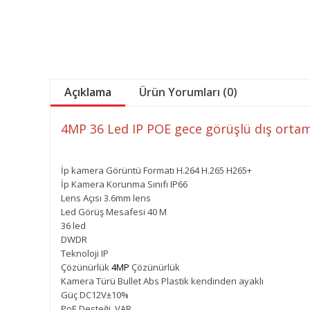
Açıklama
Ürün Yorumları (0)
4MP 36 Led IP POE gece görüşlü dış orta
İp kamera Görüntü Formatı H.264 H.265 H265+
İp Kamera Korunma Sınıfı IP66
Lens Açısı 3.6mm lens
Led Görüş Mesafesi 40 M
36 led
DWDR
Teknoloji IP
Çözünürlük
4MP
Çözünürlük
Kamera Türü Bullet Abs Plastik kendinden ayaklı
Güç DC12V±10%
PoE Desteği VAR