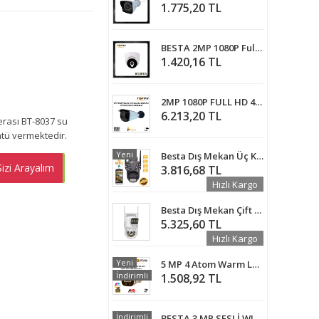
1.775,20 TL
BESTA 2MP 1080P Full HD 6 Atom Gizli Led Ahd Dome Kamera BT-6329
1.420,16 TL
2MP 1080P FULL HD 42 IR LED SES DESTEKLİ IP POE GÜVENLİK KAMERASI BT-5271
6.213,20 TL
erası BT-8037 su
ntü vermektedir.
Yeni
Besta Dış Mekan Üç Kameralı Gece Görüşlü Full Hd Ip Akıllı Güvenlik Kamerası PTZ GÜVENLİK KAMERASI BB-1735
izi Arayalım
EMEN AL
3.816,68 TL
Hızlı Kargo
Besta Dış Mekan Çift Kameralı Gece Görüşlü Full Hd Ip Akıllı Güvenlik Kamerası PTZ GÜVENLİK KAMERASI BB-1723
5.325,60 TL
Hızlı Kargo
Yeni
5 MP 4 Atom Warm Led Sesli AHD Bullet Güvenlik Kamerası BT-1504
İndirimli
1.508,92 TL
İndirimli
BESTA 3 MP SESLİ WIFI ÖZELLİKLİ PTZ MİNİ SPEED DOME GÜVENLİK KAMERASI BT-1703