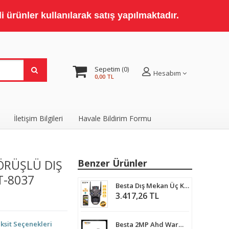
 ürünler kullanılarak satış yapılmaktadır.
Sepetim
0
Hesabım
0,00 TL
İletişim Bilgileri
Havale Bildirim Formu
GÖRÜŞLÜ DIŞ
Benzer Ürünler
T-8037
Besta Dış Mekan Üç Kameralı Gece Görüşlü Full Hd Ip Akıllı Güvenlik Kamerası PTZ GÜVENLİK KAMERASI BB-173510
3.417,26 TL
ksit Seçenekleri
Besta 2MP Ahd Warm Led Full HD 1080P Bullet Güvenlik Kamerası KD-9139