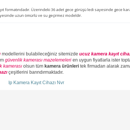
ıt formatındadır. Üzerindeki 36 adet gece görüşü ledi sayesinde gece kara
sayesinde uzun ömürlü ve su geçirmez modeldir.
ı
modellerini bulabileceğiniz sitemizde
ucuz kamera kayıt ciha
üm
güvenlik kamerası mazelemeleri
en uygun fiyatlarla ister top
ik kamerası
olsun tüm
kamera ürünleri
tek firmadan alarak zam
hazı
çeşitlerini barındırmaktadır.
ı
Ip Kamera Kayıt Cihazı Nvr