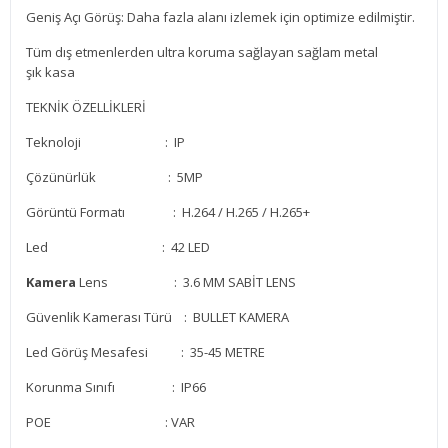
Geniş Açı Görüş: Daha fazla alanı izlemek için optimize edilmiştir.
Tüm dış etmenlerden ultra koruma sağlayan sağlam metal
şık kasa
TEKNİK ÖZELLİKLERİ
Teknoloji : IP
Çözünürlük : 5MP
Görüntü Formatı : H.264 / H.265 / H.265+
Led : 42 LED
Kamera
Lens : 3.6 MM SABİT LENS
Güvenlik Kamerası Türü : BULLET KAMERA
Led Görüş Mesafesi : 35-45 METRE
Korunma Sınıfı : IP66
POE
: VAR