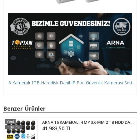
8 Kameralı 1TB Harddisk Dahil IP Poe Güvenlik Kamerası Seti
Benzer Ürünler
Yeni
ARNA 16 KAMERALI 4 MP 3.6 MM 2 TB HDD DAHİL İÇ MEKAN IP GÜVENLİK SETİ - 41621914
İndirimli
41.983,50 TL