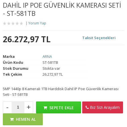
DAHIL IP POE GÜVENLIK KAMERASI SETI
- ST-581TB
Yorum Yap
26.272,97 TL
Taksit Seçenekleri
Marka
ARNA
Ürün Kodu
ST-581TB
Stok Durumu
Stokta var
Tek Çekim
26.272,97 TL
5MP 1440p 8 Kameralı 1TB Harddisk Dahil IP Poe Güvenlik Kamerası
Seti - ST-581TB
-
+
Biz Sizi Arayalım
SEPETE EKLE
HEMEN AL