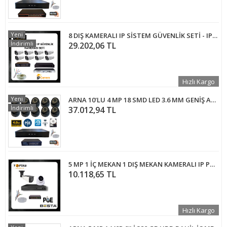
Yeni
8 DIŞ KAMERALI IP SİSTEM GÜVENLİK SETİ - IP9505
İndirimli
29.202,06 TL
Hızlı Kargo
Yeni
ARNA 10'LU 4 MP 18 SMD LED 3.6 MM GENİŞ AÇI 1 TB HDD DAHİL İÇ MEKAN GÜVENLİK KAMERA SETİ - ST41011914
İndirimli
37.012,94 TL
5 MP 1 İÇ MEKAN 1 DIŞ MEKAN KAMERALI IP POE GÜVENLİK SETİ KD-1748
10.118,65 TL
Hızlı Kargo