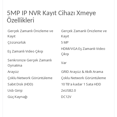
5MP IP NVR Kayıt Cihazı Xmeye
Özellikleri
Gerçek Zamanlı Önizleme ve
Gerçek Zamanlı Önizleme ve
Kayıt
Kayıt
Çözünürlük
5 MP
HDMI/VGA Eş Zamanlı Video
Eş Zamanlı Video Çıkışı
Çıkışı
Senkronize Gerçek Zamanlı
Var
Oynatma
Arayüz
GRID Arayüz & Akıllı Arama
Çoklu Network Görüntüleme
Çoklu Network Görüntüleme
Sabit Disk (HDD)
10 TB'a kadar 1 Sata HDD
Usb Girişi
2xUSB2.0
Güç Kaynağı
DC12V