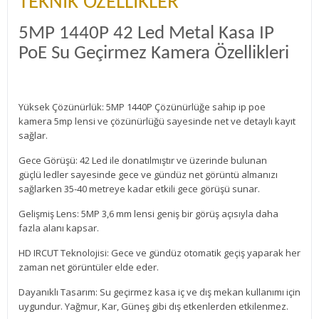
TEKNİK ÖZELLİKLER
5MP 1440P 42 Led Metal Kasa IP
PoE Su Geçirmez Kamera Özellikleri
Yüksek Çözünürlük: 5MP 1440P Çözünürlüğe sahip ip poe
kamera 5mp lensi ve çözünürlüğü sayesinde net ve detaylı kayıt
sağlar.
Gece Görüşü: 42 Led ile donatılmıştır ve üzerinde bulunan
güçlü ledler sayesinde gece ve gündüz net görüntü almanızı
sağlarken 35-40 metreye kadar etkili gece görüşü sunar.
Gelişmiş Lens: 5MP 3,6 mm lensi geniş bir görüş açısıyla daha
fazla alanı kapsar.
HD IRCUT Teknolojisi: Gece ve gündüz otomatik geçiş yaparak her
zaman net görüntüler elde eder.
Dayanıklı Tasarım: Su geçirmez kasa iç ve dış mekan kullanımı için
uygundur. Yağmur, Kar, Güneş gibi dış etkenlerden etkilenmez.