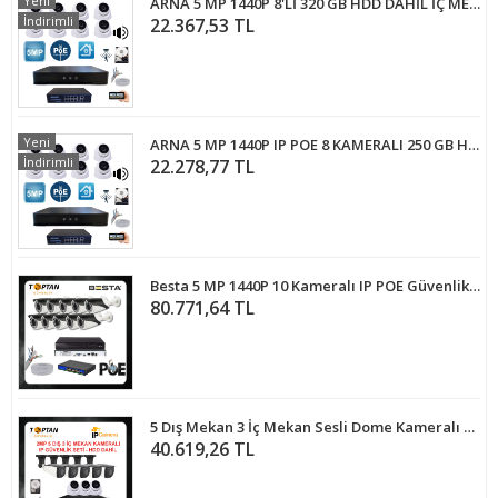
Yeni
ARNA 5 MP 1440P 8'Lİ 320 GB HDD DAHİL İÇ MEKAN GÜVENLİK KAMERASI SETİ - ST583201
İndirimli
22.367,53 TL
Yeni
ARNA 5 MP 1440P IP POE 8 KAMERALI 250 GB HARDDİSK DAHİL İÇ MEKAN GÜVENLİK KAMERA SETİ - ST582501
İndirimli
22.278,77 TL
Besta 5 MP 1440P 10 Kameralı IP POE Güvenlik Seti KD-2540
80.771,64 TL
5 Dış Mekan 3 İç Mekan Sesli Dome Kameralı 2 TB HDD DAHİL Ip POE Güvenlik Kamerası Sistemi ARNA-8368
40.619,26 TL