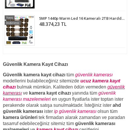
Yeni
5MP 1440p Warm Led 16 Kameralı 2TB Harddisk Dahil IP Poe Güvenlik Kamerası Seti - ST-5162TBW
İndirimli
48.374,23 TL
Güvenlik Kamera Kayıt Cihazı
Güvenlik kamera kayıt cihazı
tüm
güvenlik kamerası
modellerini bulabileceğiniz sitemizde
ucuz kamera kayıt
cihazı
bulmak mümkün. Kaliteden ödün vermeden
güvenlik
kamerası
ve
kamera kayıt cihazı
yanında tüm
güvenlik
kamerası mazelemeleri
en uygun fiyatlarla ister toptan ister
perakende olarak satışa sunulmaktadır. İsteğiniz ister
ahd
güvenlik kamerası
ister
ip güvenlik kamerası
olsun tüm
kamera ürünleri
tek firmadan alarak zamandan ve paradan
tasarruf edebileceğiniz sitemiz tüm
güvenlik kamerası
malzemeleri
ve
kamera kayıt cihazı
çeşitlerini