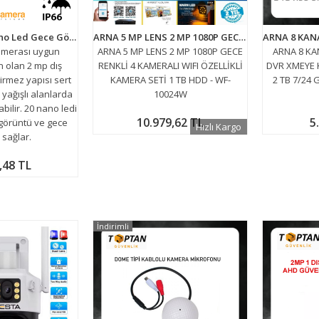
2MP 1080P 20 Nano Led Gece Görüşlü Su Geçirmez Ip Kamera ARNA-1120
ARNA 5 MP LENS 2 MP 1080P GECE RENKLİ 4 KAMERALI WIFI ÖZELLİKLİ KAMERA SETİ 1 TB HDD - WF-10024W
kamerası uygun
ARNA 5 MP LENS 2 MP 1080P GECE
ARNA 8 KA
 olan 2 mp dış
RENKLİ 4 KAMERALI WIFI ÖZELLİKLİ
DVR XMEYE K
irmez yapısı sert
KAMERA SETİ 1 TB HDD - WF-
2 TB 7/24
e yağışlı alanlarda
10024W
abilir. 20 nano ledi
10.979,62 TL
5
görüntü ve gece
Hızlı Kargo
 sağlar.
,48 TL
İndirimli