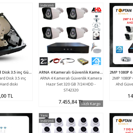
İndirimli
2TB İkinci El Hard Disk 3.5 inç Güvenlik Hard diski
ARNA 4 Kameralı Güvenlik Kamera Hazır Set 320 GB 7/24 HDD - ST42320
ard Disk 3.5 inç
ARNA 4 Kameralı Güvenlik Kamera
2MP 1080P 
Hard diski
Hazır Set 320 GB 7/24 HDD -
Ahd Güven
ST42320
,00 TL
14
7.455,84 TL
Hızlı Kargo
Yeni
İndirimli