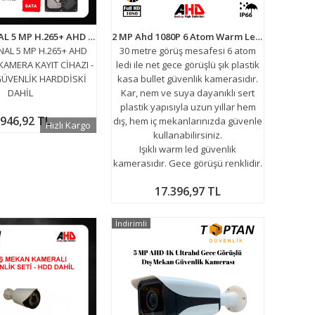
ARNA 8 KANAL 5 MP H.265+ AHD DVR XMEYE KAMERA KAYIT CİHAZI - 2 TB 7/24 GÜVENLİK HARDDİSKİ DAHİL
2 MP Ahd 1080P 6 Atom Warm Led Bullet Güvenlik Kamerası ARNA-2016 20 Adet Avantajlı Koli
NAL 5 MP H.265+ AHD
30 metre görüş mesafesi 6 atom
AMERA KAYIT CİHAZI -
ledi ile net gece görüşlü şık plastik
 GÜVENLİK HARDDİSKİ
kasa bullet güvenlik kamerasıdır.
DAHİL
Kar, nem ve suya dayanıklı sert
plastik yapısıyla uzun yıllar hem
.946,92 TL
dış, hem iç mekanlarınızda güvenle
Hızlı Kargo
kullanabilirsiniz.
Işıklı warm led güvenlik
kamerasıdır. Gece görüşü renklidir.
17.396,97 TL
İndirimli