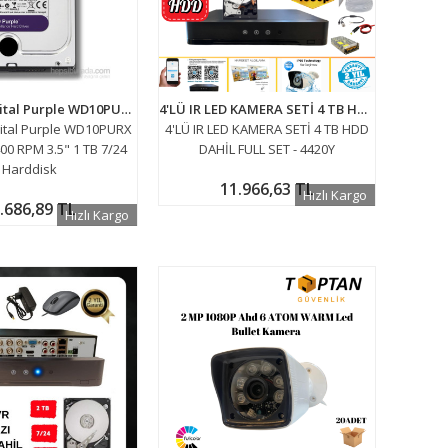
Western Digital Purple WD10PURX SATA 3.0 5400 RPM 3.5" 1 TB 7/24 Harddisk
4'LÜ IR LED KAMERA SETİ 4 TB HDD DAHİL FULL SET - 4420Y
ital Purple WD10PURX
4'LÜ IR LED KAMERA SETİ 4 TB HDD
00 RPM 3.5" 1 TB 7/24
DAHİL FULL SET - 4420Y
Harddisk
11.966,63 TL
Hızlı Kargo
.686,89 TL
Hızlı Kargo