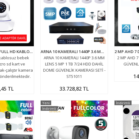
2MP 64GB 1080P FULL HD KABLOSUZ BEBEK GÜVENLİK KAMERASI 3 ANTENLİ ARNA-1064
ARNA 10 KAMERALI 1440P 3.6 MM LENS 5 MP 1 TB 7/24 HDD DAHİL DOME GÜVENLİK KAMERASI SETİ - ST51011
 kablosuz bebek
ARNA 10 KAMERALI 1440P 3.6 MM
2 MP AHD 7
cro sd kart ve
LENS 5 MP 1 TB 7/24 HDD DAHİL
GÜVENLİ
ak-çalıştır kamera
DOME GÜVENLİK KAMERASI SETİ -
14
gönderilmektedir.
ST51011
,45 TL
33.728,82 TL
Yeni
İndirimli
İndirimli