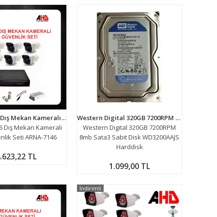
2MP 1080P 6 Dış Mekan Kameralı Ahd Güvenlik Seti ARNA-7146
Western Digital 320GB 7200RPM 8mb Sata3 Sabit Disk WD3200AAJS Harddisk
6 Dış Mekan Kameralı
Western Digital 320GB 7200RPM
lik Seti ARNA-7146
8mb Sata3 Sabit Disk WD3200AAJS
Harddisk
.623,22 TL
1.099,00 TL
İndirimli