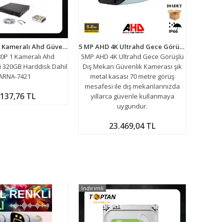
2 MP 1080P 1 Kameralı Ahd Güvenlik Seti 320GB Harddisk Dahil ARNA-7421
5 MP AHD 4K Ultrahd Gece Görüşlü Dış Mekan Güvenlik Kamerası 10 ADET AVANTAJLI KOLİ ARNA-2095
0P 1 Kameralı Ahd
5MP AHD 4K Ultrahd Gece Görüşlü
i 320GB Harddisk Dahil
Dış Mekan Güvenlik Kamerası şık
ARNA-7421
metal kasası 70 metre görüş
mesafesi ile dış mekanlarınızda
.137,76 TL
yıllarca güvenle kullanmaya
uygundur.
23.469,04 TL
İndirimli