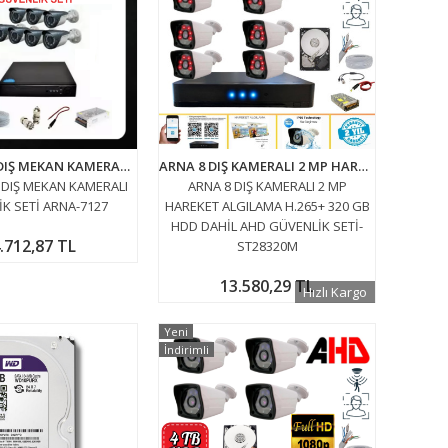
2 MP AHD 7 DIŞ MEKAN KAMERALI GÜVENLİK SETİ ARNA-7127
ARNA 8 DIŞ KAMERALI 2 MP HAREKET ALGILAMA H.265+ 320 GB HDD DAHİL AHD GÜVENLİK SETİ- ST28320M
 DIŞ MEKAN KAMERALI
ARNA 8 DIŞ KAMERALI 2 MP
K SETİ ARNA-7127
HAREKET ALGILAMA H.265+ 320 GB
HDD DAHİL AHD GÜVENLİK SETİ-
.712,87 TL
ST28320M
13.580,29 TL
Hızlı Kargo
Yeni
İndirimli