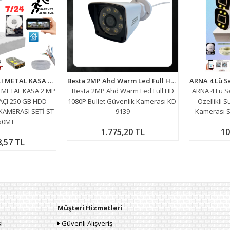
ARNA 4 KAMERALI METAL KASA 2 MP 3.6 MM GENİŞ AÇI 250 GB HDD DAHİL GÜVENLİK KAMERASI SETİ ST-42250MT
Besta 2MP Ahd Warm Led Full HD 1080P Bullet Güvenlik Kamerası KD-9139
 METAL KASA 2 MP
Besta 2MP Ahd Warm Led Full HD
ARNA 4 Lü S
AÇI 250 GB HDD
1080P Bullet Güvenlik Kamerası KD-
Özellikli 
KAMERASI SETİ ST-
9139
Kamerası S
50MT
1.775,20 TL
10
8,57 TL
Müşteri Hizmetleri
ı
Güvenli Alışveriş