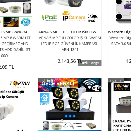
ARNA 8 KAMERALI 5 MP 8 WARM LED GECE RENKLİ SU GEÇİRMEZ AHD GÜVENLİK SETİ 2 TB HDD DAHİL- ST-200588W
ARNA 5 MP FULLCOLOR IŞIKLI WARM LED IP POE GÜVENLİK KAMERASI - ARN-1241
 5 MP 8 WARM LED
ARNA 5 MP FULLCOLOR IŞIKLI WARM
Western Dig
U GEÇİRMEZ AHD
LED IP POE GÜVENLİK KAMERASI -
SATA 3.0 54
TB HDD DAHİL- ST-
ARN-1241
588W
2.143,56 TL
16
Hızlı Kargo
2,09 TL
İndirimli
İndirimli