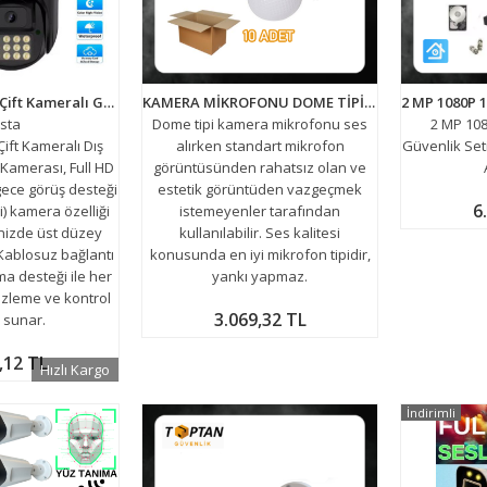
Besta Dış Mekan Çift Kameralı Gece Görüşlü Full Hd Ip Akıllı Güvenlik Kamerası PTZ GÜVENLİK KAMERASI BB-1729
KAMERA MİKROFONU DOME TİPİ KABLOLU ARNA-6106 10 ADET EKONOMİK PAKET
sta
Dome tipi kamera mikrofonu ses
2 MP 108
ift Kameralı Dış
alırken standart mikrofon
Güvenlik Set
Kamerası, Full HD
görüntüsünden rahatsız olan ve
 gece görüş desteği
estetik görüntüden vazgeçmek
6
i) kamera özelliği
istemeyenler tarafından
rinizde üst düzey
kullanılabilir. Ses kalitesi
 Kablosuz bağlantı
konusunda en iyi mikrofon tipidir,
a desteği ile her
yankı yapmaz.
izleme ve kontrol
3.069,32 TL
 sunar.
,12 TL
Hızlı Kargo
İndirimli