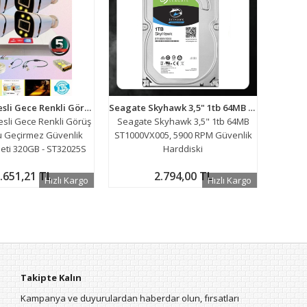
ARNA 4 Lü Sesli Gece Renkli Görüş Özellikli Su Geçirmez Güvenlik Kamerası Seti 320GB - ST32025S
Seagate Skyhawk 3,5" 1tb 64MB ST1000VX005, 5900 RPM Güvenlik Harddiski
esli Gece Renkli Görüş
Seagate Skyhawk 3,5" 1tb 64MB
Su Geçirmez Güvenlik
ST1000VX005, 5900 RPM Güvenlik
eti 320GB - ST32025S
Harddiski
.651,21 TL
2.794,00 TL
Hızlı Kargo
Hızlı Kargo
Takipte Kalın
Kampanya ve duyurulardan haberdar olun, fırsatları