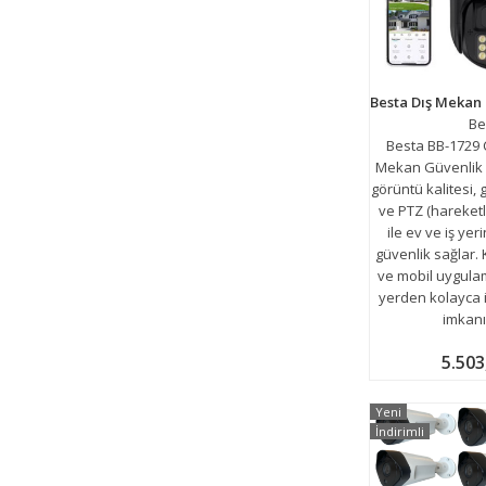
Be
Besta BB-1729 Ç
Mekan Güvenlik 
görüntü kalitesi,
ve PTZ (hareketl
ile ev ve iş ye
güvenlik sağlar.
ve mobil uygulam
yerden kolayca 
imkanı
5.503
Yeni
İndirimli