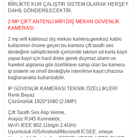
BİRLİKTE KUR ÇALIŞTIR SİSTEM OLARAK HERŞEY
DAHİL GÖNDERİLECEKTİR.
2 MP ÇİFT ANTENLİ WİFİ DIŞ MEKAN GÜVENLİK
KAMERASI
2 mp wifi kablosuz dış mekan kamera.gereksiz kablo
kullanımın önüne geçen bu kamera çift taraflı ses
desteğine sahiptir.kendi içerisinde takılan sd karta kayıt
yapar kayıt için hard diske gerek duymaz.alarm ve
hareket algılama gibi özelliklere sahip olan bu kamera
ip sistemi ve onvif desteğiyle istenilirse kayıt cihazına
bağlanarakta kullanılabilir.
IP GÜVENLİK KAMERASI TEKNİK ÖZELLİKLERİ
Renk Beyaz
Çözünürlük 1920*1080 (2.0MP)
Çift Taraflı Ses Alıp Verme,
Arayüz RJ45 Konnektör,
Wi-Fi IEEE 802.11b/g/n 2.4GHz
Uyumluluk iOS/Android/Microsoft İCSEE, xmeye