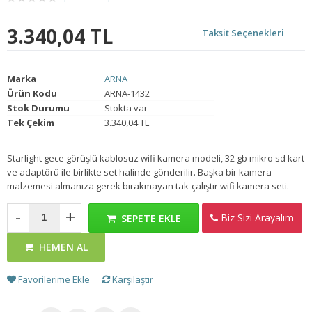
3.340,04 TL
Taksit Seçenekleri
Marka
ARNA
Ürün Kodu
ARNA-1432
Stok Durumu
Stokta var
Tek Çekim
3.340,04 TL
Starlight gece görüşlü kablosuz wifi kamera modeli, 32 gb mikro sd kart
ve adaptörü ile birlikte set halinde gönderilir. Başka bir kamera
malzemesi almanıza gerek bırakmayan tak-çalıştır wifi kamera seti.
-
+
Biz Sizi Arayalım
SEPETE EKLE
HEMEN AL
Favorilerime Ekle
Karşılaştır