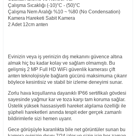
Çalışma Sıcaklığı (-10)°C - (50)°C
Çalışma Nem Aralığı %10 ~ %80 (No Condensation)
Kamera Hareketi Sabit Kamera
2 Adet 12cm anten
Evinizin veya iş yerinizin dış mekanını güvence altına
almak hiç bu kadar kolay ve sağlam olmamıştı. Bu
gelişmiş 2 MP Full HD WiFi güvenlik kamerası çift
anten teknolojisiyle bağlantı gücünü maksimuma çıkarır
böylece kesintisiz ve stabil bir izleme deneyimi sunar.
Zorlu hava koşullarına dayanıklı IP66 sertifikalı gövdesi
sayesinde yağmur kar ve toza karşı tam koruma sağlar.
Üstelik yüksek hassasiyetli hareket algılama özelliği ile
şüpheli hareketleri anında tespit eder gerçek zamanlı
bildirimlerle sizi hemen uyarır.
Gece görüşüyle karanlıkta bile net görüntüler sunan bu
kamera evinizin dışını 7/24 izler ve sizin için her zaman