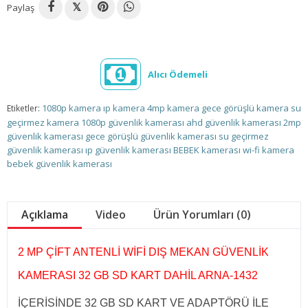
Paylaş
𝕏
Alıcı Ödemeli
1080p kamera
ıp kamera
4mp kamera
gece görüşlü kamera
su
Etiketler:
geçirmez kamera
1080p güvenlik kamerası
ahd güvenlik kamerası
2mp
güvenlik kamerası
gece görüşlü güvenlik kamerası
su geçirmez
güvenlik kamerası
ıp güvenlik kamerası
BEBEK kamerası
wi-fi kamera
bebek güvenlik kamerası
Açıklama
Video
Ürün Yorumları (0)
2 MP ÇİFT ANTENLİ WİFİ DIŞ MEKAN GÜVENLİK
KAMERASI 32 GB SD KART DAHİL ARNA-1432
İÇERİSİNDE 32 GB SD KART VE ADAPTÖRÜ İLE