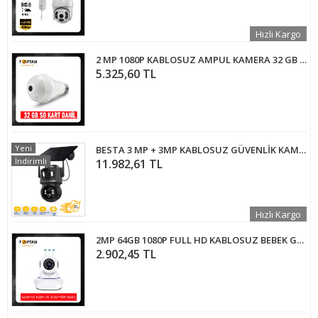
Hızlı Kargo
2 MP 1080P KABLOSUZ AMPUL KAMERA 32 GB SD KART DAHİL XMEYE ARNA-1282
5.325,60 TL
Yeni
BESTA 3 MP + 3MP KABLOSUZ GÜVENLİK KAMERASI ÇİFT KAMERALI WİFİ SOLAR BS-2091
İndirimli
11.982,61 TL
Hızlı Kargo
2MP 64GB 1080P FULL HD KABLOSUZ BEBEK GÜVENLİK KAMERASI 3 ANTENLİ ARNA-1064
2.902,45 TL