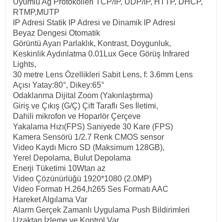
Uyumlu Ağ Protokolleri TCP/IP, UDP/IP, HTTP, DHCP,
RTMP,MUTP
IP Adresi Statik IP Adresi ve Dinamik IP Adresi
Beyaz Dengesi Otomatik
Görüntü Ayarı Parlaklık, Kontrast, Doygunluk,
Keskinlik Aydınlatma 0.01Lux Gece Görüş Infrared
Lights,
30 metre Lens Özellikleri Sabit Lens, f: 3.6mm Lens
Açısı Yatay:80°, Dikey:65°
Odaklanma Dijital Zoom (Yakınlaştırma)
Giriş ve Çıkış (G/Ç) Çift Taraflı Ses İletimi,
Dahili mikrofon ve Hoparlör Çerçeve
Yakalama Hızı(FPS) Saniyede 30 Kare (FPS)
Kamera Sensörü 1/2.7 Renk CMOS sensor
Video Kaydı Micro SD (Maksimum 128GB),
Yerel Depolama, Bulut Depolama
Enerji Tüketimi 10Wtan az
Video Çözünürlüğü 1920*1080 (2.0MP)
Video Formatı H.264,h265 Ses Formatı AAC
Hareket Algılama Var
Alarm Gerçek Zamanlı Uygulama Push Bildirimleri
Uzaktan İzleme ve Kontrol Var