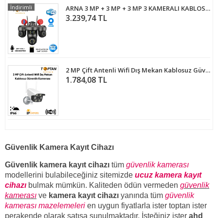
İndirimli
ARNA 3 MP + 3 MP + 3 MP 3 KAMERALI KABLOSUZ WIFI ÖZELLİKLİ PTZ GÜVENLİK KAMERASI 5'Lİ PAKET- ARN-42X5
3.239,74 TL
2 MP Çift Antenli Wifi Dış Mekan Kablosuz Güvenlik Kamerası ARNA-1460
1.784,08 TL
Güvenlik Kamera Kayıt Cihazı
Güvenlik kamera kayıt cihazı
tüm
güvenlik kamerası
modellerini bulabileceğiniz sitemizde
ucuz kamera kayıt
cihazı
bulmak mümkün. Kaliteden ödün vermeden
güvenlik
kamerası
ve
kamera kayıt cihazı
yanında tüm
güvenlik
kamerası mazelemeleri
en uygun fiyatlarla ister toptan ister
perakende olarak satışa sunulmaktadır. İsteğiniz ister
ahd