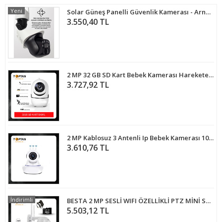
Yeni
Solar Güneş Panelli Güvenlik Kamerası - Arna2073
3.550,40 TL
2 MP 32 GB SD Kart Bebek Kamerası Harekete Duyarlı Takip Kamerası ARNA-1232
3.727,92 TL
2 MP Kablosuz 3 Antenli Ip Bebek Kamerası 1080p ARNA-1233
3.610,76 TL
İndirimli
BESTA 2 MP SESLİ WIFI ÖZELLİKLİ PTZ MİNİ SPEED DOME GÜVENLİK KAMERASI 128 GB MICRO SD KART DAHİL BT-1701128
5.503,12 TL