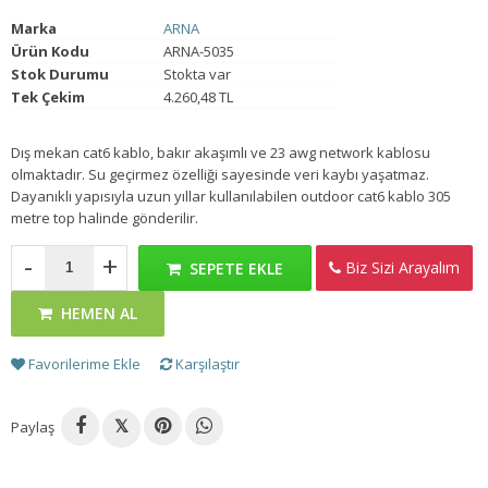
Marka
ARNA
Ürün Kodu
ARNA-5035
Stok Durumu
Stokta var
Tek Çekim
4.260,48 TL
Dış mekan cat6 kablo, bakır akaşımlı ve 23 awg network kablosu
olmaktadır. Su geçirmez özelliği sayesinde veri kaybı yaşatmaz.
Dayanıklı yapısıyla uzun yıllar kullanılabilen outdoor cat6 kablo 305
metre top halinde gönderilir.
-
+
Biz Sizi Arayalım
SEPETE EKLE
HEMEN AL
Favorilerime Ekle
Karşılaştır
Paylaş
𝕏