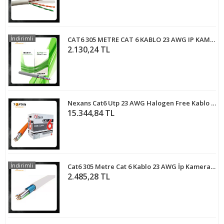
İndirimli
CAT6 305 METRE CAT 6 KABLO 23 AWG IP KAMERA KABLOSU
2.130,24 TL
Nexans Cat6 Utp 23 AWG Halogen Free Kablo 305 Metre Full Bakır
15.344,84 TL
İndirimli
Cat6 305 Metre Cat 6 Kablo 23 AWG İp Kamera Kablosu ARNA-5635
2.485,28 TL