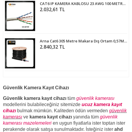
CAT6 IP KAMERA KABLOSU 23 AWG 100 METRE -5629
2.032,61 TL
Arna Cat6 305 Metre Makara Dış Ortam 0,57MM Kesit Çift Ceketli Outdoor Kablo
2.840,32 TL
Güvenlik Kamera Kayıt Cihazı
Güvenlik kamera kayıt cihazı
tüm
güvenlik kamerası
modellerini bulabileceğiniz sitemizde
ucuz kamera kayıt
cihazı
bulmak mümkün. Kaliteden ödün vermeden
güvenlik
kamerası
ve
kamera kayıt cihazı
yanında tüm
güvenlik
kamerası mazelemeleri
en uygun fiyatlarla ister toptan ister
perakende olarak satışa sunulmaktadır. İsteğiniz ister
ahd