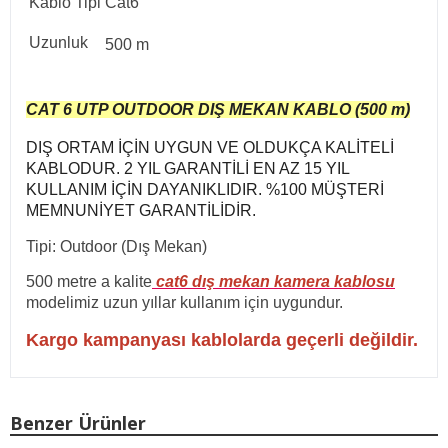
Kablo Tipi
Cat6
Uzunluk
500 m
CAT 6 UTP OUTDOOR DIŞ MEKAN KABLO (500 m)
DIŞ ORTAM İÇİN UYGUN VE OLDUKÇA KALİTELİ
KABLODUR. 2 YIL GARANTİLİ EN AZ 15 YIL
KULLANIM İÇİN DAYANIKLIDIR. %100 MÜŞTERİ
MEMNUNİYET GARANTİLİDİR.
Tipi: Outdoor (Dış Mekan)
500 metre a kalite
cat6 dış mekan kamera kablosu
modelimiz uzun yıllar kullanım için uygundur.
Kargo kampanyası kablolarda geçerli değildir.
Benzer Ürünler