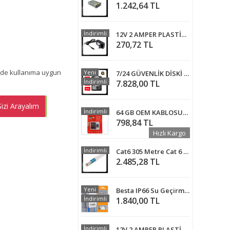
1.242,64 TL
İndirimli
12V 2 AMPER PLASTİK SWİTCH ADAPTÖR
270,72 TL
nde kullanıma uygun
Yeni
7/24 GÜVENLİK DİSKİ - 3 TB
İndirimli
7.828,00 TL
izi Arayalım
EMEN AL
İndirimli
64 GB OEM KABLOSUZ KAMERA İÇİN MICRO SD KART
798,84 TL
Hızlı Kargo
İndirimli
Cat6 305 Metre Cat 6 Kablo 23 AWG İp Kamera Kablosu ARNA-5635
2.485,28 TL
Yeni
Besta IP66 Su Geçirmez 4 Port Outdoor Mini PoE Extender 3 Çıkış 1 Giriş , IEEE 802.3af/at 4 Kanal PoE Tekrarlayıcı
İndirimli
1.840,00 TL
İndirimli
12V 2 AMPER PLASTİK SWİTCH ADAPTÖR