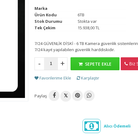
Marka
Ürün Kodu
6TB
Stok Durumu
Stokta var
Tek Çekim
15.938,00 TL
7/24 GÜVENLİK DİSKİ - 6 TB Kamera güvenlik sistemleri
7/24 kayıt yapılabilen güvenlik harddiskidir.
-
+
Biz S
H
SEPETE EKLE
Favorilerime Ekle
Karşılaştır
Paylaş
𝕏
Alıcı Ödemeli