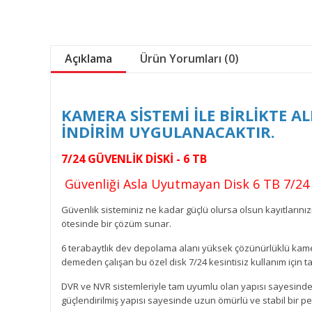
Açıklama
Ürün Yorumları (0)
KAMERA SİSTEMİ İLE BİRLİKTE 
İNDİRİM UYGULANACAKTIR.
7/24 GÜVENLİK DİSKİ - 6 TB
Güvenliği Asla Uyutmayan Disk 6 TB 7/24 
Güvenlik sisteminiz ne kadar güçlü olursa olsun kayıtlarınızın
ötesinde bir çözüm sunar.
6 terabaytlık dev depolama alanı yüksek çözünürlüklü kamer
demeden çalışan bu özel disk 7/24 kesintisiz kullanım için ta
DVR ve NVR sistemleriyle tam uyumlu olan yapısı sayesinde k
güçlendirilmiş yapısı sayesinde uzun ömürlü ve stabil bir 