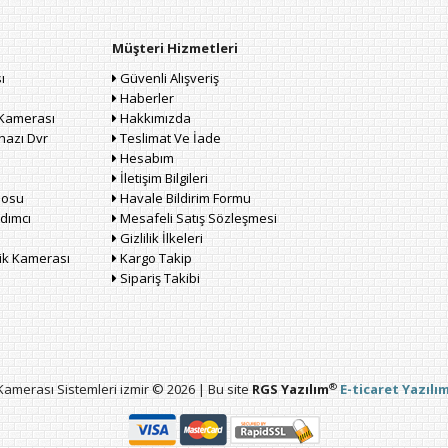
Müşteri Hizmetleri
ı
Güvenli Alışveriş
Haberler
Kamerası
Hakkımızda
hazı Dvr
Teslimat Ve İade
Hesabım
İletişim Bilgileri
losu
Havale Bildirim Formu
dımcı
Mesafeli Satış Sözleşmesi
Gizlilik İlkeleri
lik Kamerası
Kargo Takip
Sipariş Takibi
®
amerası Sistemleri izmir © 2026 | Bu site
RGS Yazılım
E-ticaret Yazılım