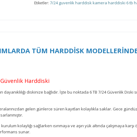
7/24 guvenlik harddisk
kamera harddiski
6 tb h
Etiketler:
ALIMLARDA TÜM HARDDİSK MODELLERİNDE
Güvenlik Harddiski
 dayanıklılığı diskinize bağlıdır. İşte bu noktada 6 TB 7/24 Güvenlik Diski sı
alarınızdan gelen günlerce süren kayıtları kolaylıkla saklar. Gece gündü
sarlanmıştır.
urulum kolaylığı sağlarken ısınmaya ve aşırı yük altında çalışmaya karşı 
performans sunar.