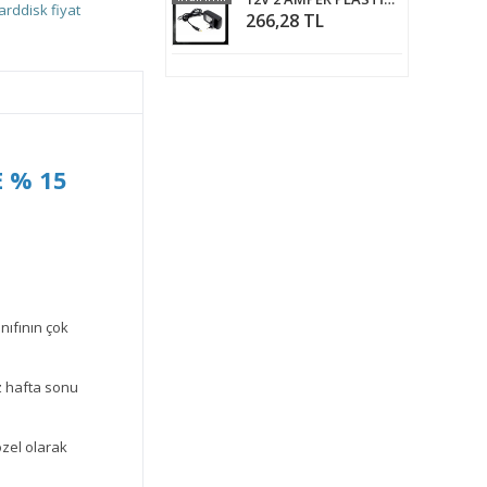
arddisk fiyat
266,28 TL
 % 15
nıfının çok
z hafta sonu
özel olarak