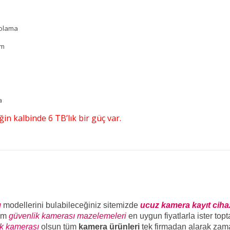
polama
im
a
in kalbinde 6 TB’lık bir güç var.
ı
modellerini bulabileceğiniz sitemizde
ucuz kamera kayıt ciha
üm
güvenlik kamerası mazelemeleri
en uygun fiyatlarla ister top
ik kamerası
olsun tüm
kamera ürünleri
tek firmadan alarak zam