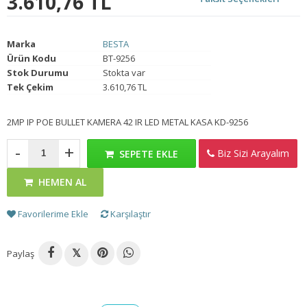
3.610,76 TL
Marka
BESTA
Ürün Kodu
BT-9256
Stok Durumu
Stokta var
Tek Çekim
3.610,76 TL
2MP IP POE BULLET KAMERA 42 IR LED METAL KASA KD-9256
-
+
Biz Sizi Arayalım
SEPETE EKLE
HEMEN AL
Favorilerime Ekle
Karşılaştır
Paylaş
𝕏