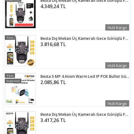
Besta Dış Mekan Üç Kameralı Gece Görüşlü Full Hd Ip Akıllı PTZ Güvenlik Kamerası 256 GB Micro SD Kart ve Adaptör Dahil BB-17356
4.349,24 TL
Hızlı Kargo
Yeni
Besta Dış Mekan Üç Kameralı Gece Görüşlü Full Hd Ip Akıllı Güvenlik Kamerası PTZ GÜVENLİK KAMERASI BB-1735
3.816,68 TL
Hızlı Kargo
Yeni
Besta 5 MP 4 Atom Warm Led IP POE Bullet Güvenlik Kamerası KD-1240
İndirimli
2.085,86 TL
Hızlı Kargo
Besta Dış Mekan Üç Kameralı Gece Görüşlü Full Hd Ip Akıllı Güvenlik Kamerası PTZ GÜVENLİK KAMERASI BB-173510
3.417,26 TL