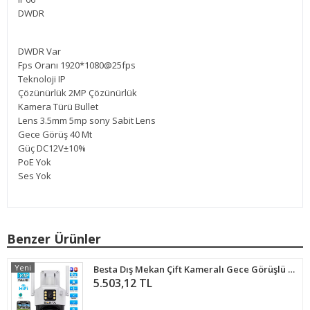
DWDR
DWDR Var
Fps Oranı 1920*1080@25fps
Teknoloji IP
Çözünürlük 2MP Çözünürlük
Kamera Türü Bullet
Lens 3.5mm 5mp sony Sabit Lens
Gece Görüş 40 Mt
Güç DC12V±10%
PoE Yok
Ses Yok
Benzer Ürünler
Yeni
Besta Dış Mekan Çift Kameralı Gece Görüşlü Full Hd Ip Akıllı Güvenlik Kamerası PTZ GÜVENLİK KAMERASI BB-1729
5.503,12 TL