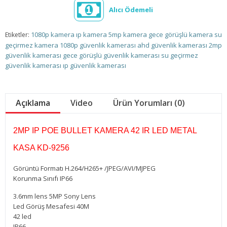
Alıcı Ödemeli
1080p kamera
ıp kamera
5mp kamera
gece görüşlü kamera
su
Etiketler:
geçirmez kamera
1080p güvenlik kamerası
ahd güvenlik kamerası
2mp
güvenlik kamerası
gece görüşlü güvenlik kamerası
su geçirmez
güvenlik kamerası
ıp güvenlik kamerası
Açıklama
Video
Ürün Yorumları (0)
2MP IP POE BULLET KAMERA 42 IR LED METAL
KASA KD-9256
Görüntü Formatı H.264/H265+ /JPEG/AVI/MJPEG
Korunma Sınıfı IP66
3.6mm lens 5MP Sony Lens
Led Görüş Mesafesi 40M
42 led
IP66