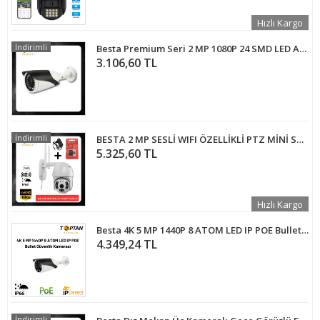
Hızlı Kargo
İndirimli
Besta Premium Seri 2 MP 1080P 24 SMD LED AHD Güvenlik Kamerası KD-2776
3.106,60 TL
İndirimli
BESTA 2 MP SESLİ WIFI ÖZELLİKLİ PTZ MİNİ SPEED DOME GÜVENLİK KAMERASI 64 GB MICRO SD KART DAHİL BT-170164
5.325,60 TL
Hızlı Kargo
Besta 4K 5 MP 1440P 8 ATOM LED IP POE Bullet Güvenlik Kamerası BT-5615
4.349,24 TL
İndirimli