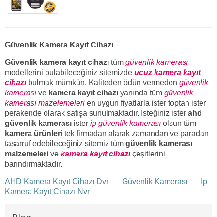
Güvenlik Kamera Kayıt Cihazı
Güvenlik kamera kayıt cihazı
tüm
güvenlik kamerası
modellerini bulabileceğiniz sitemizde
ucuz kamera kayıt
cihazı
bulmak mümkün. Kaliteden ödün vermeden
güvenlik
kamerası
ve
kamera kayıt cihazı
yanında tüm
güvenlik
kamerası mazelemeleri
en uygun fiyatlarla ister toptan ister
perakende olarak satışa sunulmaktadır. İsteğiniz ister
ahd
güvenlik kamerası
ister
ip güvenlik kamerası
olsun tüm
kamera ürünleri
tek firmadan alarak zamandan ve paradan
tasarruf edebileceğiniz sitemiz tüm
güvenlik kamerası
malzemeleri
ve
kamera kayıt cihazı
çeşitlerini
barındırmaktadır.
AHD Kamera Kayıt Cihazı Dvr
Güvenlik Kamerası
Ip
Kamera Kayıt Cihazı Nvr
Blog