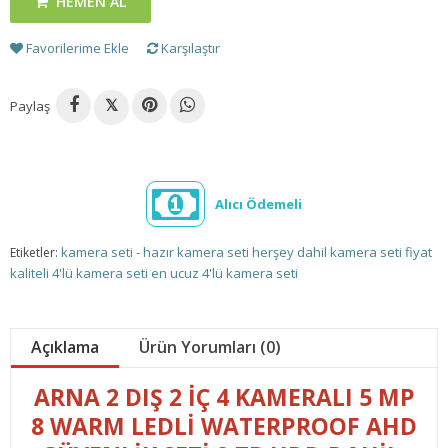
HEMEN AL
Favorilerime Ekle
Karşılaştır
Paylaş
𝕏
Alıcı Ödemeli
kamera seti - hazır kamera seti
herşey dahil kamera seti fiyat
Etiketler:
kaliteli 4'lü kamera seti
en ucuz 4'lü kamera seti
Açıklama
Ürün Yorumları (0)
ARNA 2 DIŞ 2 İÇ 4 KAMERALI 5 MP
8 WARM LEDLİ WATERPROOF AHD