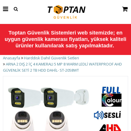
Toptan Güvenlik Sistemleri web sitemizde; en
uygun güvenlik kamerası fiyatları, yüksek kaliteli
ürünler kullanılarak satış yapılmaktadır.
Anasayfa
Harddisk Dahil Güvenlik Setleri
ARNA 2 DIŞ 2 İÇ 4 KAMERALI 5 MP 8 WARM LEDLİ WATERPROOF AHD
GÜVENLİK SETİ 2 TB HDD DAHİL- ST-2058WT