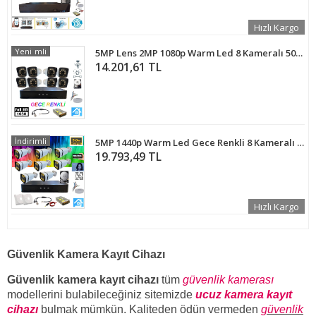
Hızlı Kargo
İndirimli
Yeni
5MP Lens 2MP 1080p Warm Led 8 Kameralı 500GB Harddisk Dahil Güvenlik Kamerası Seti - ST-28500W
14.201,61 TL
İndirimli
5MP 1440p Warm Led Gece Renkli 8 Kameralı 4 TB Harddisk Dahil AHD Güvenlik Kamerası Seti - ST-584T
19.793,49 TL
Hızlı Kargo
Güvenlik Kamera Kayıt Cihazı
Güvenlik kamera kayıt cihazı
tüm
güvenlik kamerası
modellerini bulabileceğiniz sitemizde
ucuz kamera kayıt
cihazı
bulmak mümkün. Kaliteden ödün vermeden
güvenlik