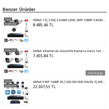
Benzer Ürünler
Yeni
ARNA 1 İÇ 2 DIŞ 3.6 MM LENS 2MP 1080P 3 KAMERALI 500 GB HDD DAHİL GÜVENLİK SETİ - ST212500
İndirimli
8.485,46 TL
İndirimli
ARNA 4 Kameralı Güvenlik Kamera Hazır Set 320 GB 7/24 HDD - ST42320
7.455,84 TL
Hızlı Kargo
Yeni
ARNA 5 MP 1440P 8'Lİ 320 GB HDD DAHİL İÇ MEKAN GÜVENLİK KAMERASI SETİ - ST583201
İndirimli
22.367,53 TL