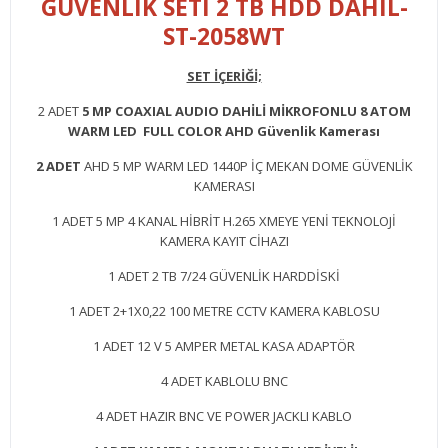
GÜVENLİK SETİ 2 TB HDD DAHİL-
ST-2058WT
SET İÇERİĞİ;
2 ADET
5 MP COAXIAL AUDIO DAHİLİ MİKROFONLU 8 ATOM
WARM LED FULL COLOR AHD Güvenlik Kamerası
2 ADET
AHD 5 MP WARM LED 1440P İÇ MEKAN DOME GÜVENLİK
KAMERASI
1 ADET 5 MP 4 KANAL HİBRİT H.265 XMEYE YENİ TEKNOLOJİ
KAMERA KAYIT CİHAZI
1 ADET 2 TB 7/24 GÜVENLİK HARDDİSKİ
1 ADET 2+1X0,22 100 METRE CCTV KAMERA KABLOSU
1 ADET 12 V 5 AMPER METAL KASA ADAPTÖR
4 ADET KABLOLU BNC
4 ADET HAZIR BNC VE POWER JACKLI KABLO