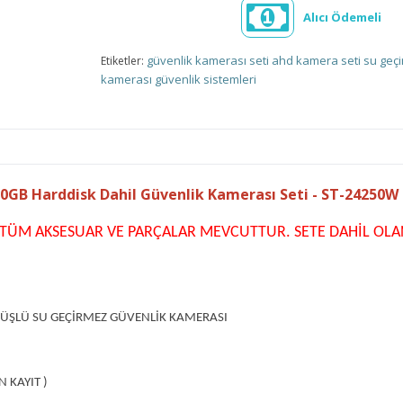
Alıcı Ödemeli
güvenlik kamerası seti
ahd kamera seti
su geç
Etiketler:
kamerası
güvenlik sistemleri
GB Harddisk Dahil Güvenlik Kamerası Seti - ST-24250W
İ TÜM AKSESUAR VE PARÇALAR MEVCUTTUR. SETE DAHİL OL
RÜŞLÜ SU GEÇİRMEZ GÜVENLİK KAMERASI
N KAYIT )