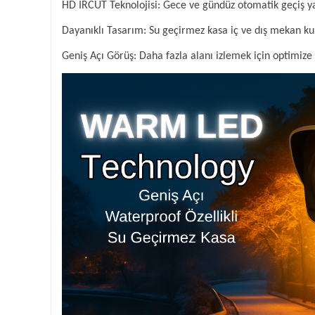
HD IRCUT Teknolojisi: Gece ve gündüz otomatik geçiş y
Dayanıklı Tasarım: Su geçirmez kasa iç ve dış mekan ku
Geniş Açı Görüş: Daha fazla alanı izlemek için optimize 