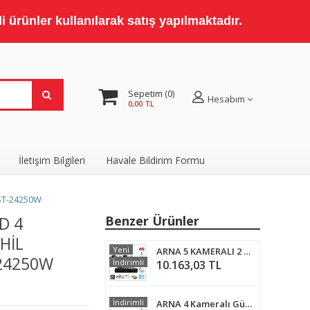
 ürünler kullanılarak satış yapılmaktadır.
Sepetim
0
Hesabım
0,00 TL
İletişim Bilgileri
Havale Bildirim Formu
 ST-24250W
D 4
Benzer Ürünler
HIL
Yeni
ARNA 5 KAMERALI 2 MP 1080 P 3.6 MM GENİŞ AÇILI 250 GB HARD DİSK DAHİL GÜVENLİK KAMERA SETİ - ST25250
-24250W
İndirimli
10.163,03 TL
İndirimli
ARNA 4 Kameralı Güvenlik Kamera Hazır Set 1 TB 7/24 HDD - ST4210