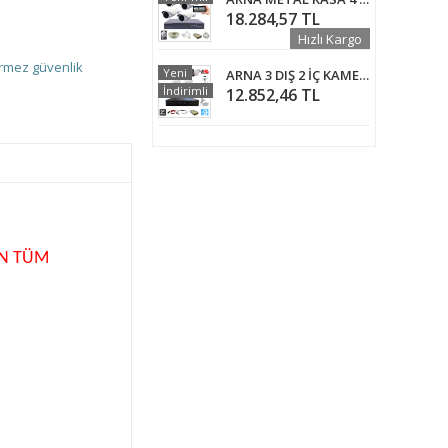
18.284,57 TL
Hızlı Kargo
irmez güvenlik
Yeni
ARNA 3 DIŞ 2 İÇ KAMERALI 2 MP 1080P 500 GB HARDDİSK DAHİL AHD GÜVENLİK SETİ - ST-232500
İndirimli
12.852,46 TL
AN TÜM