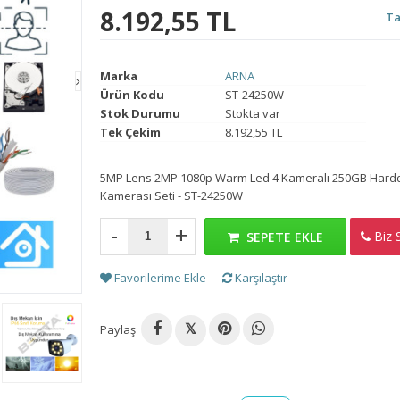
8.192,55 TL
Ta
Marka
ARNA
Ürün Kodu
ST-24250W
Stok Durumu
Stokta var
Tek Çekim
8.192,55 TL
5MP Lens 2MP 1080p Warm Led 4 Kameralı 250GB Harddi
Kamerası Seti - ST-24250W
-
+
Biz S
H
SEPETE EKLE
Favorilerime Ekle
Karşılaştır
Paylaş
𝕏