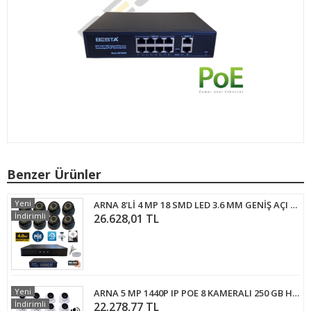
Benzer Ürünler
Yeni
ARNA 8'Lİ 4 MP 18 SMD LED 3.6 MM GENİŞ AÇI 500 GB HDD DAHİL İÇ MEKAN GÜVENLİK KAMERA SETİ - ST485001914
İndirimli
26.628,01 TL
Yeni
ARNA 5 MP 1440P IP POE 8 KAMERALI 250 GB HARDDİSK DAHİL İÇ MEKAN GÜVENLİK KAMERA SETİ - ST582501
İndirimli
22.278,77 TL