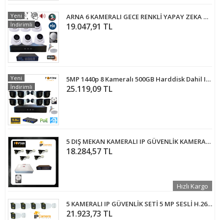
Yeni
ARNA 6 KAMERALI GECE RENKLİ YAPAY ZEKA GERÇEK 5 MP 250 GB HDD DAHİL İÇ MEKAN GÜVENLİK SETİ - ST65250
İndirimli
19.047,91 TL
Yeni
5MP 1440p 8 Kameralı 500GB Harddisk Dahil IP Poe Güvenlik Kamerası Seti - ST-58500
İndirimli
25.119,09 TL
5 DIŞ MEKAN KAMERALI IP GÜVENLİK KAMERASI SETİ - HDD DAHİL - TG1419
18.284,57 TL
Hızlı Kargo
5 KAMERALI IP GÜVENLİK SETİ 5 MP SESLİ H.265+ FULL COLOR 2 TB HDD DAHİL
21.923,73 TL