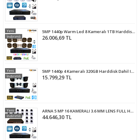
Yeni
5MP 1440p Warm Led 8 Kameralı 1TB Harddisk Dahil IP Poe Güvenlik Kamerası Seti - ST-581TBW
İndirimli
26.006,69 TL
Yeni
5MP 1440p 4 Kameralı 320GB Harddisk Dahil IP Poe Güvenlik Kamerası Seti - ST-54320
İndirimli
15.799,29 TL
Yeni
ARNA 5 MP 16 KAMERALI 3.6 MM LENS FULL HD 1 TB HDD DAHİL IP POE GÜVENLİK KAMERA SETİ - ST51611
İndirimli
44.646,30 TL