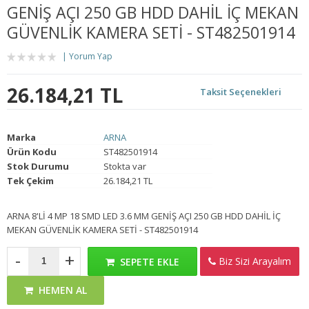
GENİŞ AÇI 250 GB HDD DAHİL İÇ MEKAN
GÜVENLİK KAMERA SETİ - ST482501914
Yorum Yap
26.184,21 TL
Taksit Seçenekleri
Marka
ARNA
Ürün Kodu
ST482501914
Stok Durumu
Stokta var
Tek Çekim
26.184,21 TL
ARNA 8'Lİ 4 MP 18 SMD LED 3.6 MM GENİŞ AÇI 250 GB HDD DAHİL İÇ
MEKAN GÜVENLİK KAMERA SETİ - ST482501914
-
+
Biz Sizi Arayalım
SEPETE EKLE
HEMEN AL