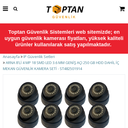
Toptan Güvenlik Sistemleri web sitemizde; en
uygun güvenlik kamerası fiyatları, yüksek kaliteli
ürünler kullanılarak satış yapılmaktadır.
Anasayfa
IP Güvenlik Setleri
ARNA 8'Lİ 4 MP 18 SMD LED 3.6 MM GENİŞ AÇI 250 GB HDD DAHİL İÇ
MEKAN GÜVENLİK KAMERA SETİ - ST482501914