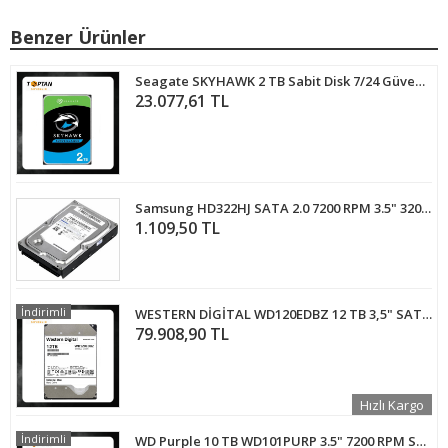
Benzer Ürünler
Seagate SKYHAWK 2 TB Sabit Disk 7/24 Güvenlik Harddiski
23.077,61 TL
Samsung HD322HJ SATA 2.0 7200 RPM 3.5" 320 GB Harddisk
1.109,50 TL
İndirimli
WESTERN DİGİTAL WD120EDBZ 12 TB 3,5" SATA 3.00 GÜVENLİK HARDDİSKİ
79.908,90 TL
Hızlı Kargo
İndirimli
WD Purple 10 TB WD101PURP 3.5" 7200 RPM SATA 3.0 GÜVENLİK HARDDİSK