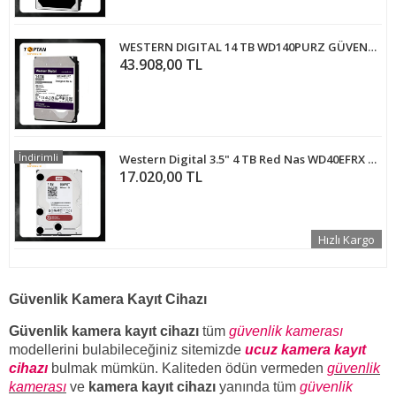
WESTERN DIGITAL 14 TB WD140PURZ GÜVENLİK DİSKİ
43.908,00 TL
İndirimli
Western Digital 3.5" 4 TB Red Nas WD40EFRX SATA 3.0 5400 RPM Hard Disk
17.020,00 TL
Hızlı Kargo
Güvenlik Kamera Kayıt Cihazı
Güvenlik kamera kayıt cihazı
tüm
güvenlik kamerası
modellerini bulabileceğiniz sitemizde
ucuz kamera kayıt
cihazı
bulmak mümkün. Kaliteden ödün vermeden
güvenlik
kamerası
ve
kamera kayıt cihazı
yanında tüm
güvenlik