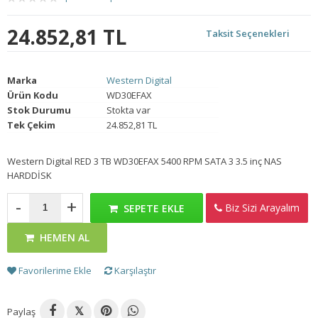
24.852,81 TL
Taksit Seçenekleri
Marka
Western Digital
Ürün Kodu
WD30EFAX
Stok Durumu
Stokta var
Tek Çekim
24.852,81 TL
Western Digital RED 3 TB WD30EFAX 5400 RPM SATA 3 3.5 inç NAS
HARDDİSK
-
+
Biz Sizi Arayalım
SEPETE EKLE
HEMEN AL
Favorilerime Ekle
Karşılaştır
Paylaş
𝕏