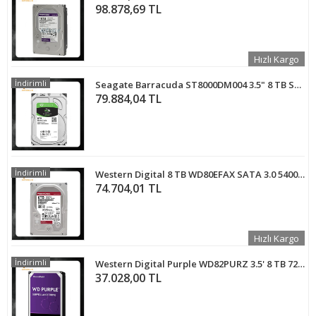
98.878,69 TL
Hızlı Kargo
İndirimli
Seagate Barracuda ST8000DM004 3.5" 8 TB SATA 3 HDD
79.884,04 TL
İndirimli
Western Digital 8 TB WD80EFAX SATA 3.0 5400 RPM 3,5" 256 MB HARDDİSK
74.704,01 TL
Hızlı Kargo
İndirimli
Western Digital Purple WD82PURZ 3.5' 8 TB 7200 RPM HDD Güvenlik Diski
37.028,00 TL