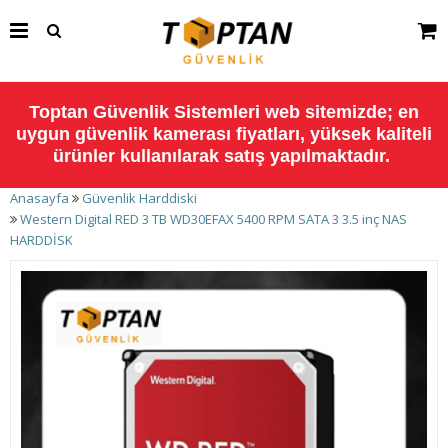
Toptan Güvenlik Sistemleri web sitemizde; en
uygun güvenlik kamerası fiyatları, yüksek kaliteli
ürünler kullanılarak satış yapılmaktadır.
Anasayfa
Güvenlik Harddiski
Western Digital RED 3 TB WD30EFAX 5400 RPM SATA 3 3.5 inç NAS
HARDDİSK