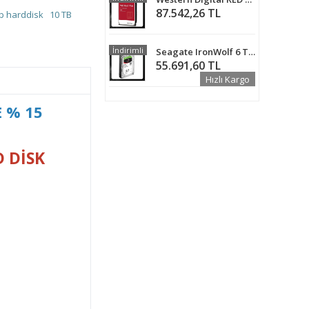
87.542,26 TL
tb harddisk
10 TB
İndirimli
Seagate IronWolf 6 TB ST6000VN001 5400 RPM SATA III 3.5" Güvenlik Hard disk
55.691,60 TL
Hızlı Kargo
 % 15
D DISK