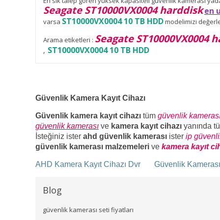
En sık talep gören yüksek kapasiteli güvenlik kamerası ya
Seagate ST10000VX0004 harddisk
en 
ST10000VX0004 10 TB HDD
varsa
modelimizi değerlen
Seagate ST10000VX0004 h
Arama etiketleri :
ST10000VX0004 10 TB HDD
,
Güvenlik Kamera Kayıt Cihazı
Güvenlik kamera kayıt cihazı
tüm
güvenlik kameras
güvenlik kamerası
ve
kamera kayıt cihazı
yanında t
İsteğiniz ister
ahd güvenlik kamerası
ister
ip güvenl
güvenlik kamerası malzemeleri
ve
kamera kayıt ci
AHD Kamera Kayıt Cihazı Dvr
Güvenlik Kameras
Blog
güvenlik kamerası seti fiyatları