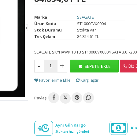
Marka
SEAGATE
Ürün Kodu
ST10000VX0004
Stok Durumu
Stokta var
Tek Çekim
84.854,61 TL
SEAGATE SKYHAWK 10 TB ST10000VX0004 SATA 3.0 7200 
-
+
Biz S
H
SEPETE EKLE
Favorilerime Ekle
Karşılaştır
Paylaş
𝕏
Aynı Gün Kargo
Alı
Stoktan hızlı gönderi