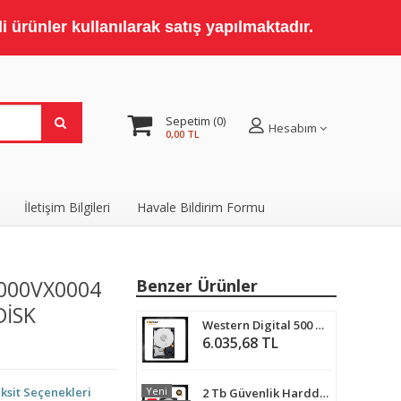
 ürünler kullanılarak satış yapılmaktadır.
Sepetim
0
Hesabım
0,00 TL
İletişim Bilgileri
Havale Bildirim Formu
000VX0004
Benzer Ürünler
DISK
Western Digital 500 GB HDD GÜVENLİK HARD DİSKİ
6.035,68 TL
ksit Seçenekleri
Yeni
2 Tb Güvenlik Harddiski 7/24 5900 Rpm Kamera Sistemleri İçin