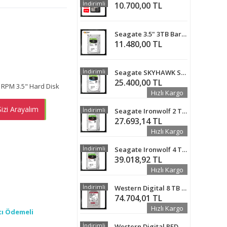
İndirimli
10.700,00 TL
Seagate 3.5" 3TB Barracuda SATA 3.0 7200 RPM Hard Disk
11.480,00 TL
İndirimli
Seagate SKYHAWK ST6000VX001 6 TB 256 MB 5900 RPM GÜVENLİK HARD DİSKİ
25.400,00 TL
RPM 3.5" Hard Disk
Hızlı Kargo
izi Arayalım
EMEN AL
İndirimli
Seagate Ironwolf 2 TB ST2000VN004 SATA 3.0 5900 RPM 3.5" Harddisk
27.693,14 TL
Hızlı Kargo
İndirimli
Seagate Ironwolf 4 TB ST4000VN008 SATA 3.0 5900 RPM 3.5" Harddisk
39.018,92 TL
Hızlı Kargo
İndirimli
Western Digital 8 TB WD80EFAX SATA 3.0 5400 RPM 3,5" 256 MB HARDDİSK
74.704,01 TL
Hızlı Kargo
cı Ödemeli
İndirimli
Western Digital RED 14 TB WD140EFFX 512MB 3.5" SATA 3 GÜVENLİK DİSKİ