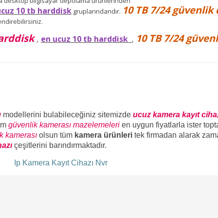
da desktop bilgisayar depolama ürünlerinden
10 TB 7/24 güvenlik 
ucuz 10 tb harddisk
gruplarındandır.
direbilirsiniz.
arddisk
10 TB 7/24 güvenl
en ucuz 10 tb harddisk
,
,
ı
modellerini bulabileceğiniz sitemizde
ucuz kamera kayıt ciha
üm
güvenlik kamerası mazelemeleri
en uygun fiyatlarla ister top
ik kamerası
olsun tüm
kamera ürünleri
tek firmadan alarak zam
hazı
çeşitlerini barındırmaktadır.
ı
Ip Kamera Kayıt Cihazı Nvr