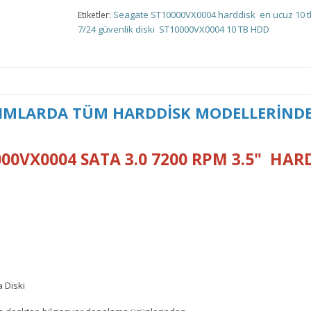
Seagate ST10000VX0004 harddisk
en ucuz 10 
Etiketler:
7/24 güvenlik diski
ST10000VX0004 10 TB HDD
ALIMLARDA TÜM HARDDİSK MODELLERİNDE
0VX0004 SATA 3.0 7200 RPM 3.5" HAR
 Diski