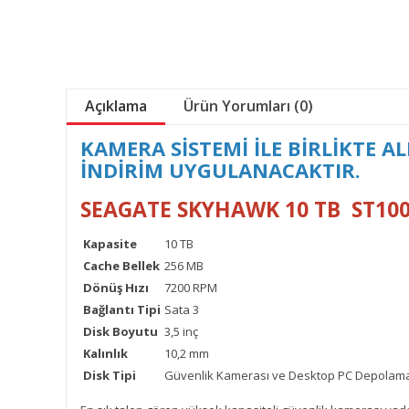
Açıklama
Ürün Yorumları (0)
KAMERA SİSTEMİ İLE BİRLİKTE 
İNDİRİM UYGULANACAKTIR.
SEAGATE SKYHAWK 10 TB ST1000
Kapasite
10 TB
Cache Bellek
256 MB
Dönüş Hızı
7200 RPM
Bağlantı Tipi
Sata 3
Disk Boyutu
3,5 inç
Kalınlık
10,2 mm
Disk Tipi
Güvenlik Kamerası ve Desktop PC Depolama