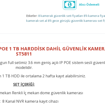
Alıcı Ödemeli
8 kameralı güvenlik seti fiyatları
8'li kamera fiya
Etiketler:
kameralı set al
8'li gece görüşlü güvenlik kamerası set f
P POE 1 TB HARDDİSK DAHİL GÜVENLİK KAMERA
ST5811
gun full setimiz 3.6 mm geniş açılı IP POE sistem sesli güven
modelidir.
 1 TB HDD ile ortalama 2 hafta kayıt alabilirsiniz.
SET İÇERİĞİ;
ç mekan Renkli İç mekan dome güvenlik kamerası
t 8 Kanal NVR kamera kayıt cihazı