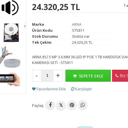
24.320,25 TL
Ta
Marka
ARNA
Ürün Kodu
ST5811
Stok Durumu
Stokta var
Tek Çekim
24.320,25 TL
ARNA 8'Lİ 5 MP 3.6 MM 36 LED IP POE 1 TB HARDDİSK D
KAMERASI SETİ - ST5811
-
+
Biz S
H
SEPETE EKLE
Favorilerime Ekle
Karşılaştır
Paylaş
𝕏