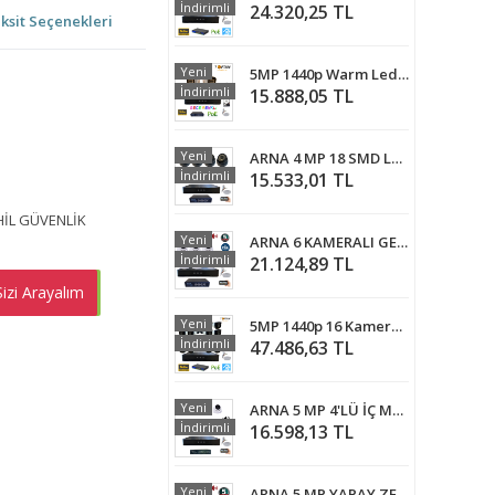
İndirimli
24.320,25 TL
ksit Seçenekleri
Yeni
5MP 1440p Warm Led 4 Kameralı 320GB Harddisk Dahil IP Poe Güvenlik Kamerası Seti - ST-54320W
İndirimli
15.888,05 TL
Yeni
ARNA 4 MP 18 SMD LED 3.6 MM GENİŞ AÇI 500 GB HDD DAHİL İÇ MEKAN GÜVENLİK KAMERA SETİ - ST445001914
İndirimli
15.533,01 TL
AHİL GÜVENLİK
Yeni
ARNA 6 KAMERALI GECE RENKLİ YAPAY ZEKA GERÇEK 5 MP 1 TB HDD DAHİL İÇ MEKAN GÜVENLİK SETİ - ST651B
İndirimli
21.124,89 TL
izi Arayalım
EMEN AL
Yeni
5MP 1440p 16 Kameralı 1TB Harddisk Dahil IP Poe Güvenlik Kamerası Seti - ST-5161TB
İndirimli
47.486,63 TL
Yeni
ARNA 5 MP 4'LÜ İÇ MEKAN 1 TB HDD DAHİL GÜVENLİK KAMERASI SETİ - ST5411
İndirimli
16.598,13 TL
Yeni
ARNA 5 MP YAPAY ZEKA 500 GB HDD DAHİL 5 KAMERALI FULL SET İÇ MEKAN GÜVENLİK SİSTEMİ - ST55500