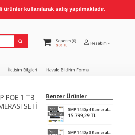
 ürünler kullanılarak satış yapılmaktadır.
Sepetim
0
Hesabım
0,00 TL
İletişim Bilgileri
Havale Bildirim Formu
IP POE 1 TB
Benzer Ürünler
ERASI SETİ
Yeni
5MP 1440p 4 Kameralı 320GB Harddisk Dahil IP Poe Güvenlik Kamerası Seti - ST-54320
İndirimli
15.799,29 TL
Yeni
5MP 1440p 8 Kameralı 320GB Harddisk Dahil IP Poe Güvenlik Kamerası Seti - ST-58320