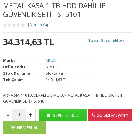
METAL KASA 1 TB HDD DAHİL IP
GÜVENLİK SETİ - ST5101
Yorum Yap
34.314,63 TL
Taksit Seçenekleri
Marka
ARNA
Ürün Kodu
ST5101
Stok Durumu
Stokta var
Tek Çekim
34.314,63 TL
ARNA 5MP 10 KAMERALI DIŞ MEKAN METAL KASA 1 TB HDD DAHİL IP
GÜVENLİK SETİ - ST5101
-
+
Biz Sizi Arayalım
SEPETE EKLE
HEMEN AL