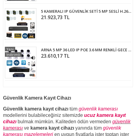
5 KAMERALI IP GÜVENLİK SETİ 5 MP SESLİ H.265+ FULL COLOR 2 TB HDD DAHİL
21.923,73 TL
Yeni
ARNA 5 MP 36 LED IP POE 3.6 MM RENKLİ GECE GÖRÜŞLÜ FULL HD 8'Lİ GÜVENLİK KAMERASI SETİ 500 GB HDD DAHİL - ST585001
İndirimli
23.610,17 TL
Güvenlik Kamera Kayıt Cihazı
Güvenlik kamera kayıt cihazı
tüm
güvenlik kamerası
modellerini bulabileceğiniz sitemizde
ucuz kamera kayıt
cihazı
bulmak mümkün. Kaliteden ödün vermeden
güvenlik
kamerası
ve
kamera kayıt cihazı
yanında tüm
güvenlik
kamerası mazelemeleri
en uygun fiyatlarla ister toptan ister