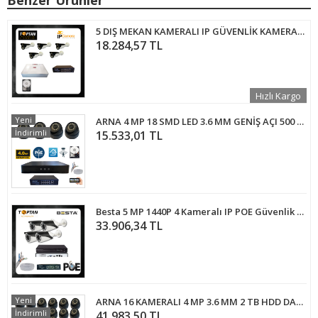
Benzer Ürünler
5 DIŞ MEKAN KAMERALI IP GÜVENLİK KAMERASI SETİ - HDD DAHİL - TG1419
18.284,57 TL
Hızlı Kargo
Yeni
ARNA 4 MP 18 SMD LED 3.6 MM GENİŞ AÇI 500 GB HDD DAHİL İÇ MEKAN GÜVENLİK KAMERA SETİ - ST445001914
İndirimli
15.533,01 TL
Besta 5 MP 1440P 4 Kameralı IP POE Güvenlik Seti KD-2544
33.906,34 TL
Yeni
ARNA 16 KAMERALI 4 MP 3.6 MM 2 TB HDD DAHİL İÇ MEKAN IP GÜVENLİK SETİ - 41621914
İndirimli
41.983,50 TL