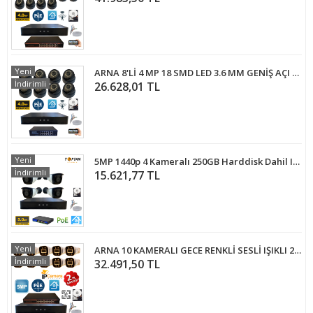
Yeni
ARNA 8'Lİ 4 MP 18 SMD LED 3.6 MM GENİŞ AÇI 500 GB HDD DAHİL İÇ MEKAN GÜVENLİK KAMERA SETİ - ST485001914
İndirimli
26.628,01 TL
Yeni
5MP 1440p 4 Kameralı 250GB Harddisk Dahil IP Poe Güvenlik Kamerası Seti - ST-54250
İndirimli
15.621,77 TL
Yeni
ARNA 10 KAMERALI GECE RENKLİ SESLİ IŞIKLI 250 GB HDD DAHİL IP KAMERA SİSTEMİ - ST510250W
İndirimli
32.491,50 TL