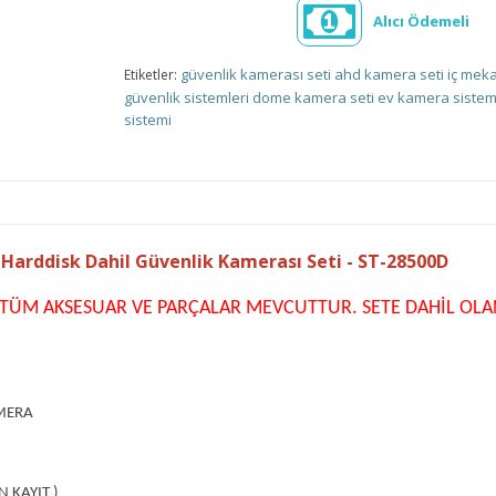
Alıcı Ödemeli
güvenlik kamerası seti
ahd kamera seti
iç mek
Etiketler:
güvenlik sistemleri
dome kamera seti
ev kamera sistem
sistemi
arddisk Dahil Güvenlik Kamerası Seti - ST-28500D
İ TÜM AKSESUAR VE PARÇALAR MEVCUTTUR. SETE DAHİL OL
AMERA
N KAYIT )