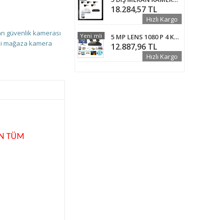
18.284,57 TL
Hızlı Kargo
an güvenlik kamerası
İndirimli
Yeni
5 MP LENS 1080 P 4 KAMERALI WARM LED GÜVENLİK SETİ - 500 GB HDD VE MONİTÖR DAHİL - ST50024WSSZ
i
mağaza kamera
12.887,96 TL
Hızlı Kargo
AN TÜM