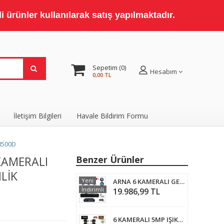
 ürünler kullanılarak satış yapılmaktadır.
Sepetim
0
Hesabım
0,00 TL
İletişim Bilgileri
Havale Bildirim Formu
8500D
KAMERALI
Benzer Ürünler
LIK
Yeni
ARNA 6 KAMERALI GECE RENKLİ YAPAY ZEKA GERÇEK 5 MP 500 GB HDD DAHİL İÇ MEKAN GÜVENLİK SETİ - ST65500
İndirimli
19.986,99 TL
6 KAMERALI 5MP IŞIKLI GECE RENKLİ SESLİ 3 TB HDD DAHİL AHD GÜVENLİK SETİ- ST-5530M