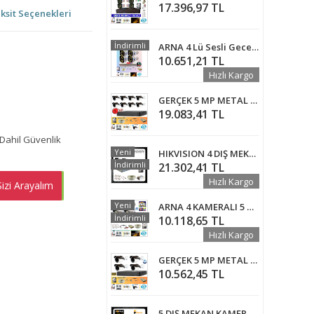
17.396,97 TL
ksit Seçenekleri
İndirimli
ARNA 4 Lü Sesli Gece Renkli Görüş Özellikli Su Geçirmez Güvenlik Kamerası Seti 320GB - ST32025S
10.651,21 TL
Hızlı Kargo
GERÇEK 5 MP METAL KASA 8 KAMERALI AHD GÜVENLİK SETİ 2 TB HDD DAHİL - ST85200GM
19.083,41 TL
Dahil Güvenlik
Yeni
HIKVISION 4 DIŞ MEKAN KAMERALI GÜVENLİK SETİ - HDD DAHİL - HV16D04
İndirimli
21.302,41 TL
Hızlı Kargo
izi Arayalım
EMEN AL
Yeni
ARNA 4 KAMERALI 5 MP 8 WARM LEDLİ WATERPROOF AHD GÜVENLİK SETİ 500 GB HDD DAHİL- ST-50058
İndirimli
10.118,65 TL
Hızlı Kargo
GERÇEK 5 MP METAL KASA 4 KAMERALI AHD GÜVENLİK SETİ 320 GB HDD DAHİL - ST45320GM
10.562,45 TL
5 DIŞ MEKAN KAMERALI IP GÜVENLİK KAMERASI SETİ - HDD DAHİL - TG1419