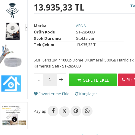
13.935,33 TL
Ta
Marka
ARNA
Ürün Kodu
ST-28500D
Stok Durumu
Stokta var
Tek Çekim
13.935,33 TL
5MP Lens 2MP 1080p Dome 8 Kameralı 500GB Harddisk 
Kamerası Seti - ST-28500D
-
+
Biz S
H
SEPETE EKLE
Favorilerime Ekle
Karşılaştır
Paylaş
𝕏