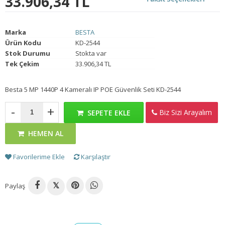
33.906,34 TL
Marka
BESTA
Ürün Kodu
KD-2544
Stok Durumu
Stokta var
Tek Çekim
33.906,34 TL
Besta 5 MP 1440P 4 Kameralı IP POE Güvenlik Seti KD-2544
-
+
Biz Sizi Arayalım
SEPETE EKLE
HEMEN AL
Favorilerime Ekle
Karşılaştır
Paylaş
𝕏