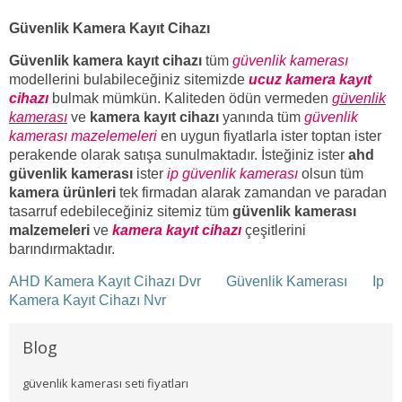
Güvenlik Kamera Kayıt Cihazı
Güvenlik kamera kayıt cihazı
tüm
güvenlik kamerası
modellerini bulabileceğiniz sitemizde
ucuz kamera kayıt
cihazı
bulmak mümkün. Kaliteden ödün vermeden
güvenlik
kamerası
ve
kamera kayıt cihazı
yanında tüm
güvenlik
kamerası mazelemeleri
en uygun fiyatlarla ister toptan ister
perakende olarak satışa sunulmaktadır. İsteğiniz ister
ahd
güvenlik kamerası
ister
ip güvenlik kamerası
olsun tüm
kamera ürünleri
tek firmadan alarak zamandan ve paradan
tasarruf edebileceğiniz sitemiz tüm
güvenlik kamerası
malzemeleri
ve
kamera kayıt cihazı
çeşitlerini
barındırmaktadır.
AHD Kamera Kayıt Cihazı Dvr
Güvenlik Kamerası
Ip
Kamera Kayıt Cihazı Nvr
Blog
güvenlik kamerası seti fiyatları