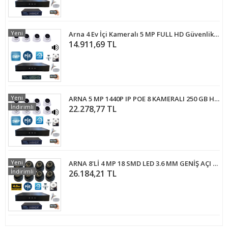
Yeni
Arna 4 Ev İçi Kameralı 5 MP FULL HD Güvenlik Seti - 320 GB HDD Dahil -ST-543201
14.911,69 TL
Yeni
ARNA 5 MP 1440P IP POE 8 KAMERALI 250 GB HARDDİSK DAHİL İÇ MEKAN GÜVENLİK KAMERA SETİ - ST582501
İndirimli
22.278,77 TL
Yeni
ARNA 8'Lİ 4 MP 18 SMD LED 3.6 MM GENİŞ AÇI 250 GB HDD DAHİL İÇ MEKAN GÜVENLİK KAMERA SETİ - ST482501914
İndirimli
26.184,21 TL