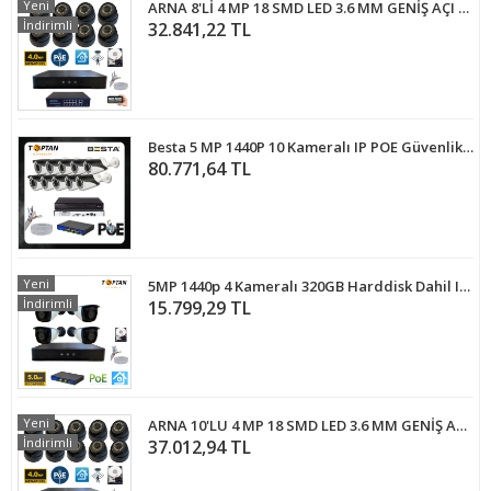
Yeni
ARNA 8'Lİ 4 MP 18 SMD LED 3.6 MM GENİŞ AÇI 1 TB HDD DAHİL İÇ MEKAN GÜVENLİK KAMERA SETİ - ST4811914
İndirimli
32.841,22 TL
Besta 5 MP 1440P 10 Kameralı IP POE Güvenlik Seti KD-2540
80.771,64 TL
Yeni
5MP 1440p 4 Kameralı 320GB Harddisk Dahil IP Poe Güvenlik Kamerası Seti - ST-54320
İndirimli
15.799,29 TL
Yeni
ARNA 10'LU 4 MP 18 SMD LED 3.6 MM GENİŞ AÇI 1 TB HDD DAHİL İÇ MEKAN GÜVENLİK KAMERA SETİ - ST41011914
İndirimli
37.012,94 TL