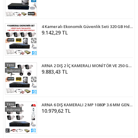
4 Kameralı Ekonomik Güvenlik Seti 320 GB Hdd Dahil Tak Çalıştır
9.142,29 TL
Yeni
ARNA 2 DIŞ 2 İÇ KAMERALI MONİTÖR VE 250 GB HDD DAHİL AHD GÜVENLİK KAMERASI SETİ-ST42250MT
İndirimli
9.883,43 TL
Yeni
ARNA 6 DIŞ KAMERALI 2 MP 1080P 3.6 MM GENİŞ AÇILI 320 GB HARDDİSK DAHİL AHD GÜVENLİK KAMERA SETİ - ST-26320
İndirimli
10.979,62 TL