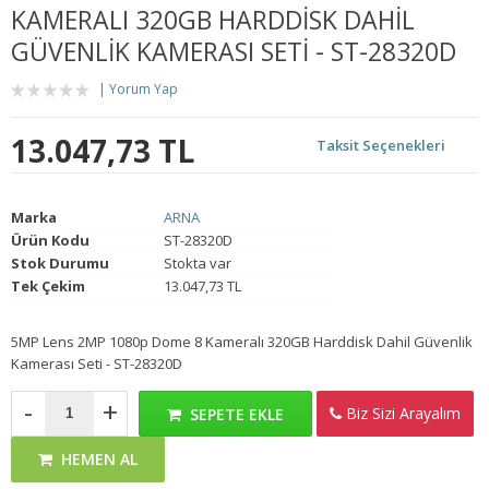
KAMERALI 320GB HARDDISK DAHIL
GÜVENLIK KAMERASI SETI - ST-28320D
Yorum Yap
13.047,73 TL
Taksit Seçenekleri
Marka
ARNA
Ürün Kodu
ST-28320D
Stok Durumu
Stokta var
Tek Çekim
13.047,73 TL
5MP Lens 2MP 1080p Dome 8 Kameralı 320GB Harddisk Dahil Güvenlik
Kamerası Seti - ST-28320D
-
+
Biz Sizi Arayalım
SEPETE EKLE
HEMEN AL