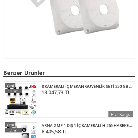
Benzer Ürünler
Yeni
8 KAMERALI İÇ MEKAN GÜVENLİK SETİ 250 GB HDD DAHİL - 82250D
İndirimli
13.047,73 TL
Hızlı Kargo
Yeni
ARNA 2 MP 1 DIŞ 1 İÇ KAMERALI H.265 HAREKET ALGILAMA ÖZELLİKLİ 1 TB HDD DAHİL KAMERA SİSTEMİ - ST2111L
İndirimli
8.405,58 TL