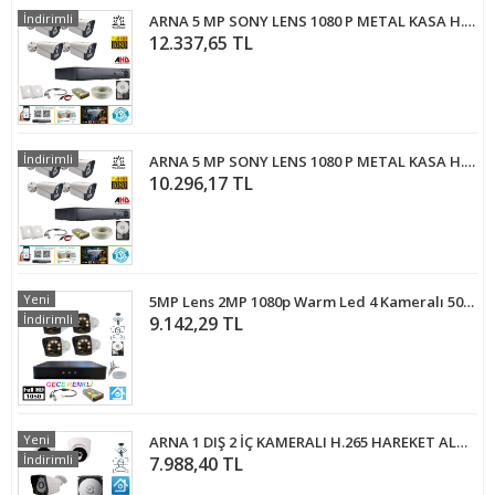
İndirimli
ARNA 5 MP SONY LENS 1080 P METAL KASA H.265+ 4 KAMERALI GÜVENLİK SİSTEMİ 2 TB HDD - MS2420
12.337,65 TL
İndirimli
ARNA 5 MP SONY LENS 1080 P METAL KASA H.265+ 4 KAMERALI GÜVENLİK SİSTEMİ 500 GB HDD - MS24500
10.296,17 TL
Yeni
5MP Lens 2MP 1080p Warm Led 4 Kameralı 500GB Harddisk Dahil Güvenlik Kamerası Seti - ST-24500W
İndirimli
9.142,29 TL
Yeni
ARNA 1 DIŞ 2 İÇ KAMERALI H.265 HAREKET ALGILAMA ÖZELLİKLİ 500 GB HDD DAHİL 3'LÜ KAMERA SİSTEMİ - ST212500
İndirimli
7.988,40 TL