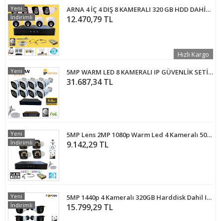
Yeni
ARNA 4 İÇ 4 DIŞ 8 KAMERALI 320 GB HDD DAHİL AHD GÜVENLİK SETİ - ST32082
İndirimli
12.470,79 TL
Hızlı Kargo
Yeni
5MP WARM LED 8 KAMERALI IP GÜVENLİK SETİ 1TB HARDDİSK DAHİL ARNA-1248
31.687,34 TL
Yeni
5MP Lens 2MP 1080p Warm Led 4 Kameralı 500GB Harddisk Dahil Güvenlik Kamerası Seti - ST-24500W
İndirimli
9.142,29 TL
Yeni
5MP 1440p 4 Kameralı 320GB Harddisk Dahil IP Poe Güvenlik Kamerası Seti - ST-54320
İndirimli
15.799,29 TL