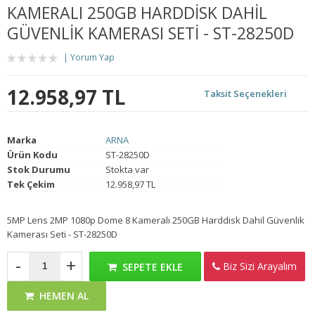
KAMERALI 250GB HARDDISK DAHIL
GÜVENLIK KAMERASI SETI - ST-28250D
Yorum Yap
12.958,97 TL
Taksit Seçenekleri
Marka
ARNA
Ürün Kodu
ST-28250D
Stok Durumu
Stokta var
Tek Çekim
12.958,97 TL
5MP Lens 2MP 1080p Dome 8 Kameralı 250GB Harddisk Dahil Güvenlik
Kamerası Seti - ST-28250D
-
+
Biz Sizi Arayalım
SEPETE EKLE
HEMEN AL