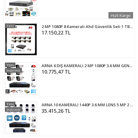
Hızlı Kargo
Yeni
2 MP 1080P 8 Kameralı Ahd Güvenlik Seti 1 TB Harddisk Dahil ARNA-7428
17.150,22 TL
Yeni
ARNA 6 DIŞ KAMERALI 2 MP 1080P 3.6 MM GENİŞ AÇILI 250 GB HARDDİSK DAHİL AHD GÜVENLİK KAMERA SETİ - ST-26250
İndirimli
10.775,47 TL
Yeni
ARNA 10 KAMERALI 1440P 3.6 MM LENS 5 MP 2 TB 7/24 HDD DAHİL DOME GÜVENLİK KAMERASI SETİ - ST51021
İndirimli
35.415,26 TL