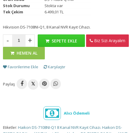
Stok Durumu
Stokta var
Tek Çekim
6.499,01 TL
Hikvision DS-7108NI-Q1, 8 Kanal NVR Kayıt Cihazı.
-
+
Biz Sizi Arayalım
SEPETE EKLE
HEMEN AL
Favorilerime Ekle
Karşılaştır
Paylaş
𝕏
Alıcı Ödemeli
Haikon DS-7108NI-Q1
8 Kanal NVR Kayıt Cihazı. Haikon DS-
Etiketler: