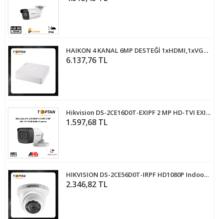
HAIKON 4 KANAL 6MP DESTEĞİ 1xHDMI,1xVGA,1 SATA NVR KAYIT CİHAZI (DS-7104NI-Q1)
6.137,76 TL
Hikvision DS-2CE16D0T-EXIPF 2 MP HD-TVI EXIR Bullet Camera
1.597,68 TL
HIKVISION DS-2CE56D0T-IRPF HD1080P Indoor IR Turret Kamera
2.346,82 TL