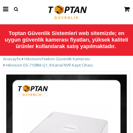
Toptan Güvenlik Sistemleri web sitemizde; en
uygun güvenlik kamerası fiyatları, yüksek kaliteli
ürünler kullanılarak satış yapılmaktadır.
Anasayfa
Hikvision/Haikon Güvenlik Kamerası
Hikvision DS-7108NI-Q1, 8 Kanal NVR Kayıt Cihazı.