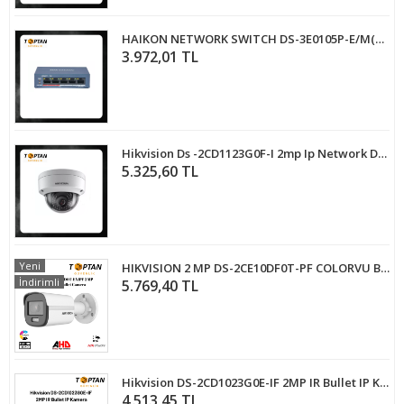
HAIKON NETWORK SWITCH DS-3E0105P-E/M(B) 4 x 10/100
3.972,01 TL
Hikvision Ds -2CD1123G0F-I 2mp Ip Network Dome Kamera
5.325,60 TL
Yeni
HIKVISION 2 MP DS-2CE10DF0T-PF COLORVU BULLET GÜVENLİK KAMERASI
İndirimli
5.769,40 TL
Hikvision DS-2CD1023G0E-IF 2MP IR Bullet IP Kamera
4.513,45 TL