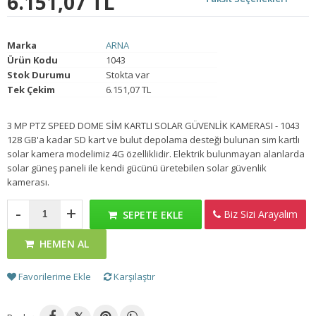
6.151,07 TL
Marka
ARNA
Ürün Kodu
1043
Stok Durumu
Stokta var
Tek Çekim
6.151,07 TL
3 MP PTZ SPEED DOME SİM KARTLI SOLAR GÜVENLİK KAMERASI - 1043
128 GB'a kadar SD kart ve bulut depolama desteği bulunan sim kartlı
solar kamera modelimiz 4G özelliklidir. Elektrik bulunmayan alanlarda
solar güneş paneli ile kendi gücünü üretebilen solar güvenlik
kamerası.
-
+
Biz Sizi Arayalım
SEPETE EKLE
HEMEN AL
Favorilerime Ekle
Karşılaştır