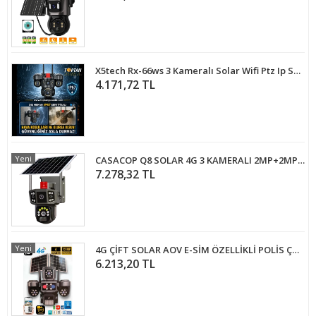
X5tech Rx-66ws 3 Kameralı Solar Wifi Ptz Ip Sesli Akıllı Güvenlik Kamera 3+3+3 Mp
4.171,72 TL
Yeni
CASACOP Q8 SOLAR 4G 3 KAMERALI 2MP+2MP+2MP PTZ SESLİ SİM KARTLI KAMERA
7.278,32 TL
Yeni
4G ÇİFT SOLAR AOV E-SİM ÖZELLİKLİ POLİS ÇAKARLI 4 KAMERALI KABLOSUZ GÜVENLİK KAMERASI BS-220GS
6.213,20 TL