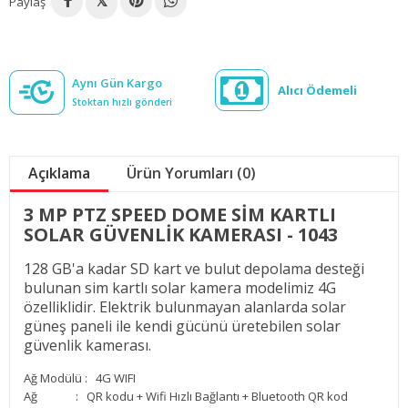
Paylaş
𝕏
Aynı Gün Kargo
Alıcı Ödemeli
Stoktan hızlı gönderi
Açıklama
Ürün Yorumları (0)
3 MP PTZ SPEED DOME SİM KARTLI
SOLAR GÜVENLİK KAMERASI - 1043
128 GB'a kadar SD kart ve bulut depolama desteği
bulunan sim kartlı solar kamera modelimiz 4G
özelliklidir. Elektrik bulunmayan alanlarda solar
güneş paneli ile kendi gücünü üretebilen solar
güvenlik kamerası.
Ağ Modülü : 4G WIFI
Ağ : QR kodu + Wifi Hızlı Bağlantı + Bluetooth QR kod