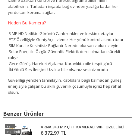
izleme uzaktan kontrol ve hareket algılama bildirimleri
alabilirsiniz. Tarladan inşaata bağ evinden yazlığa kadar her
yerde tam koruma sağlar.
Neden Bu Kamera?
3 MP HD Netlikte Görüntü Canlı renkler ve keskin detaylar
PTZ Özelliğiyle Geniş Açılı İzleme Her yönü kontrol altında tutar
SIM Kart ile Kesintisiz Bağlantı Nerede olursanız olun izleyin
Solar Enerji ile Özgür Güvenlik Elektrik derdi olmadan sürekli
çalışır
Gece Görüş Hareket Algılama Karanlıkta bile tespit gücü
İki Yönlü Ses İletişimi Uzakta bile olsanız sesiniz orada
Güvenliği yeniden tanımlayın. Kablolara bağlı kalmadan güneş
enerjisiyle çalışan bu akıllı güvenlik çözümüyle içiniz hep rahat
olsun.
Benzer Ürünler
Yeni
ARNA 3+3 MP ÇİFT KAMERALI WIFI ÖZELLİKLİ SOLAR SYSTEM GÜNEŞ PANELLİ GÜVENLİK KAMERASI - 2092
İndirimli
6.372,97 TL