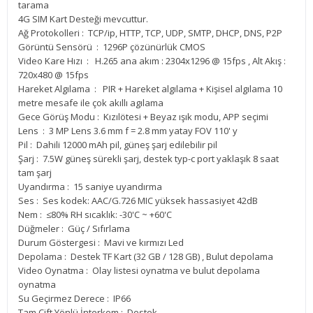
tarama
4G SIM Kart Desteği mevcuttur.
Ağ Protokolleri : TCP/ip, HTTP, TCP, UDP, SMTP, DHCP, DNS, P2P
Görüntü Sensörü : 1296P çözünürlük CMOS
Video Kare Hızı : H.265 ana akım : 2304x1296 @ 15fps , Alt Akış :
720x480 @ 15fps
Hareket Algılama : PIR + Hareket algılama + Kişisel algılama 10
metre mesafe ile çok akıllı agılama
Gece Görüş Modu : Kızılötesi + Beyaz ışık modu, APP seçimi
Lens : 3 MP Lens 3.6 mm f = 2.8 mm yatay FOV 110' y
Pil : Dahili 12000 mAh pil, güneş şarj edilebilir pil
Şarj : 7.5W güneş sürekli şarj, destek typ-c port yaklaşık 8 saat
tam şarj
Uyandırma : 15 saniye uyandırma
Ses : Ses kodek: AAC/G.726 MIC yüksek hassasiyet 42dB
Nem : ≤80% RH sıcaklık: -30'C ~ +60'C
Düğmeler : Güç / Sıfırlama
Durum Göstergesi : Mavi ve kırmızı Led
Depolama : Destek TF Kart (32 GB / 128 GB) , Bulut depolama
Video Oynatma : Olay listesi oynatma ve bulut depolama
oynatma
Su Geçirmez Derece : IP66
Tam Çift Yönlü İnterkom : Destek