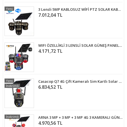
Yeni
3 Lensli 5MP KABLOSUZ WİFİ PTZ SOLAR KABLOSUZ GÜVENLİK KAMERASI
7.012,04 TL
WIFI ÖZELLİKLİ 3 LENSLİ SOLAR GÜNEŞ PANELLİ KABLOSUZ GÜVENLİK KAMERASI RX-66WS
4.171,72 TL
Yeni
Casacop Q7 4G Çift Kameralı Sim Kartlı Solar Panelli Güvenlik Kamerası
İndirimli
6.834,52 TL
İndirimli
ARNA 3 MP + 3 MP + 3 MP 4G 3 KAMERALI GÜNEŞ ENERJİLİ SOLAR GÜVENLİK KAMERASI 5'Lİ PAKET - ARN-42S5
4.970,56 TL