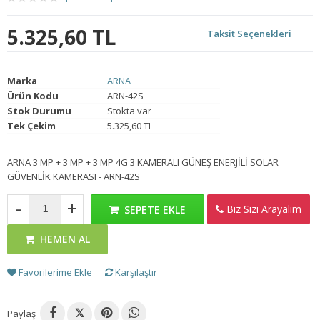
5.325,60 TL
Taksit Seçenekleri
Marka
ARNA
Ürün Kodu
ARN-42S
Stok Durumu
Stokta var
Tek Çekim
5.325,60 TL
ARNA 3 MP + 3 MP + 3 MP 4G 3 KAMERALI GÜNEŞ ENERJİLİ SOLAR
GÜVENLİK KAMERASI - ARN-42S
-
+
Biz Sizi Arayalım
SEPETE EKLE
HEMEN AL
Favorilerime Ekle
Karşılaştır
Paylaş
𝕏