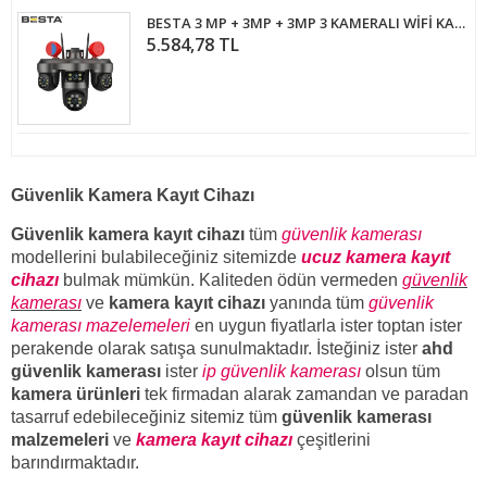
BESTA 3 MP + 3MP + 3MP 3 KAMERALI WİFİ KABLOSUZ GÜVENLİK KAMERASI BS-55W
5.584,78 TL
Güvenlik Kamera Kayıt Cihazı
Güvenlik kamera kayıt cihazı
tüm
güvenlik kamerası
modellerini bulabileceğiniz sitemizde
ucuz kamera kayıt
cihazı
bulmak mümkün. Kaliteden ödün vermeden
güvenlik
kamerası
ve
kamera kayıt cihazı
yanında tüm
güvenlik
kamerası mazelemeleri
en uygun fiyatlarla ister toptan ister
perakende olarak satışa sunulmaktadır. İsteğiniz ister
ahd
güvenlik kamerası
ister
ip güvenlik kamerası
olsun tüm
kamera ürünleri
tek firmadan alarak zamandan ve paradan
tasarruf edebileceğiniz sitemiz tüm
güvenlik kamerası
malzemeleri
ve
kamera kayıt cihazı
çeşitlerini
barındırmaktadır.