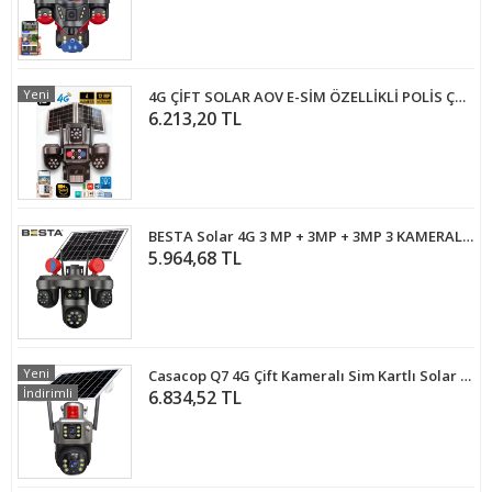
Yeni
4G ÇİFT SOLAR AOV E-SİM ÖZELLİKLİ POLİS ÇAKARLI 4 KAMERALI KABLOSUZ GÜVENLİK KAMERASI BS-220GS
6.213,20 TL
BESTA Solar 4G 3 MP + 3MP + 3MP 3 KAMERALI KABLOSUZ GÜVENLİK KAMERASI BS-55G
5.964,68 TL
Yeni
Casacop Q7 4G Çift Kameralı Sim Kartlı Solar Panelli Güvenlik Kamerası
İndirimli
6.834,52 TL