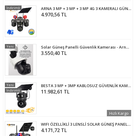
İndirimli
ARNA 3 MP + 3 MP + 3 MP 4G 3 KAMERALI GÜNEŞ ENERJİLİ SOLAR GÜVENLİK KAMERASI 5'Lİ PAKET - ARN-42S5
4.970,56 TL
Yeni
Solar Güneş Panelli Güvenlik Kamerası - Arna2073
3.550,40 TL
Yeni
BESTA 3 MP + 3MP KABLOSUZ GÜVENLİK KAMERASI ÇİFT KAMERALI WİFİ SOLAR BS-2091
İndirimli
11.982,61 TL
Hızlı Kargo
WIFI ÖZELLİKLİ 3 LENSLİ SOLAR GÜNEŞ PANELLİ KABLOSUZ GÜVENLİK KAMERASI RX-66WS
4.171,72 TL