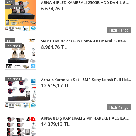
Yeni
ARNA 4 IRLED KAMERALI 250GB HDD DAHİL GÜVENLİK SETİ - ST25024
İndirimli
6.674,76 TL
Hızlı Kargo
Yeni
5MP Lens 2MP 1080p Dome 4 Kameralı 500GB Harddisk Dahil Güvenlik Kamerası Seti - ST-24500D
İndirimli
8.964,76 TL
İndirimli
Arna 4 Kameralı Set - 5MP Sony Lensli Full Hd Gece Görüşlü Güvenlik Kamerası Sistemi - Cepten Izle Xmeye 3 TB HDD Dahil
12.515,17 TL
Hızlı Kargo
ARNA 8 DIŞ KAMERALI 2 MP HAREKET ALGILAMA H.265+ 1 TB HDD DAHİL AHD GÜVENLİK SETİ- ST281M
14.379,13 TL