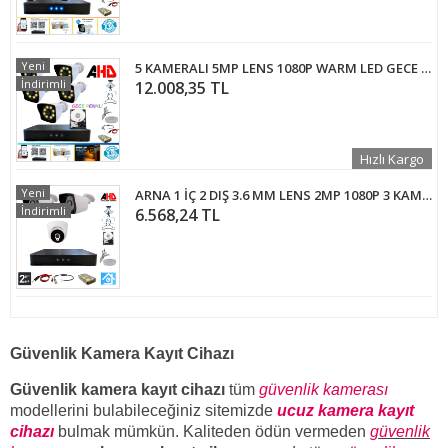
Yeni
5 KAMERALI 5MP LENS 1080P WARM LED GECE RENKLİ 500 GB HDD DAHİL GÜVENLİK SETİ - 25500W
İndirimli
12.008,35 TL
Hızlı Kargo
Yeni
ARNA 1 İÇ 2 DIŞ 3.6 MM LENS 2MP 1080P 3 KAMERALI 320 GB HDD DAHİL GÜVENLİK SETİ - ST212320
İndirimli
6.568,24 TL
Güvenlik Kamera Kayıt Cihazı
Güvenlik kamera kayıt cihazı
tüm
güvenlik kamerası
modellerini bulabileceğiniz sitemizde
ucuz kamera kayıt
cihazı
bulmak mümkün. Kaliteden ödün vermeden
güvenlik