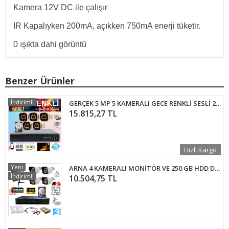
Kamera 12V DC ile çalışır
IR Kapalıyken 200mA, açıkken 750mA enerji tüketir.
0 ışıkta dahi görüntü
Benzer Ürünler
İndirimli
GERÇEK 5 MP 5 KAMERALI GECE RENKLİ SESLİ 2 TB HDD DAHİL AHD GÜVENLİK SETİ - ST200055
15.815,27 TL
Hızlı Kargo
Yeni
ARNA 4 KAMERALI MONİTÖR VE 250 GB HDD DAHİL AHD GÜVENLİK KAMERASI SETİ-ST24250MT
İndirimli
10.504,75 TL