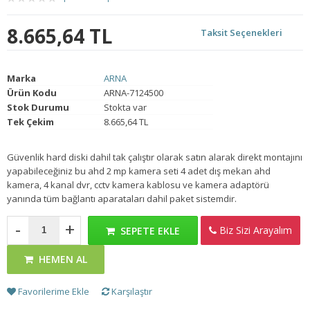
8.665,64 TL
Taksit Seçenekleri
Marka
ARNA
Ürün Kodu
ARNA-7124500
Stok Durumu
Stokta var
Tek Çekim
8.665,64 TL
Güvenlik hard diski dahil tak çalıştır olarak satın alarak direkt montajını
yapabileceğiniz bu ahd 2 mp kamera seti 4 adet dış mekan ahd
kamera, 4 kanal dvr, cctv kamera kablosu ve kamera adaptörü
yanında tüm bağlantı aparataları dahil paket sistemdir.
-
+
Biz Sizi Arayalım
SEPETE EKLE
HEMEN AL
Favorilerime Ekle
Karşılaştır