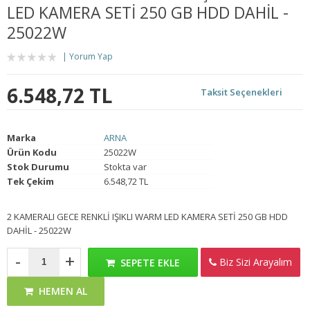
LED KAMERA SETİ 250 GB HDD DAHİL -
25022W
Yorum Yap
6.548,72 TL
Taksit Seçenekleri
Marka
ARNA
Ürün Kodu
25022W
Stok Durumu
Stokta var
Tek Çekim
6.548,72 TL
2 KAMERALI GECE RENKLİ IŞIKLI WARM LED KAMERA SETİ 250 GB HDD
DAHİL - 25022W
-
+
Biz Sizi Arayalım
SEPETE EKLE
HEMEN AL