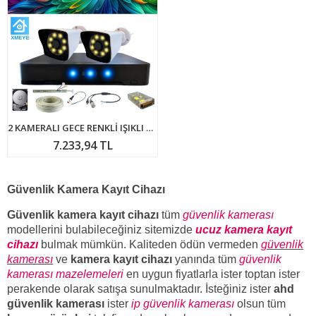
2 KAMERALI GECE RENKLİ IŞIKLI WARM LED KAMERA SETİ 500 GB HDD DAHİL - 50022W
7.233,94 TL
Güvenlik Kamera Kayıt Cihazı
Güvenlik kamera kayıt cihazı
tüm
güvenlik kamerası
modellerini bulabileceğiniz sitemizde
ucuz kamera kayıt
cihazı
bulmak mümkün. Kaliteden ödün vermeden
güvenlik
kamerası
ve
kamera kayıt cihazı
yanında tüm
güvenlik
kamerası mazelemeleri
en uygun fiyatlarla ister toptan ister
perakende olarak satışa sunulmaktadır. İsteğiniz ister
ahd
güvenlik kamerası
ister
ip güvenlik kamerası
olsun tüm