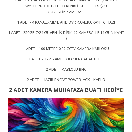
2 ADET - 5 MP LENS 2 MP 1080P AHD WARM LED DIŞ MEKAN
WATERPROOF FULL HD RENKLİ GECE GÖRÜŞLÜ
GÜVENLİK KAMERASI
1 ADET - 4 KANAL XMEYE AHD DVR KAMERA KAYIT CİHAZI
1 ADET - 250GB 7/24 GÜVENLİK DİSKİ ( 2 KAMERA İLE 14 GÜN KAYIT
)
1 ADET – 100 METRE 0,22 CCTV KAMERA KABLOSU
1 ADET – 12V 5 AMPER KAMERA ADAPTÖRÜ
2 ADET – KABLOLU BNC
2 ADET – HAZIR BNC VE POWER JACKLI KABLO
2 ADET KAMERA MUHAFAZA BUATI HEDİYE